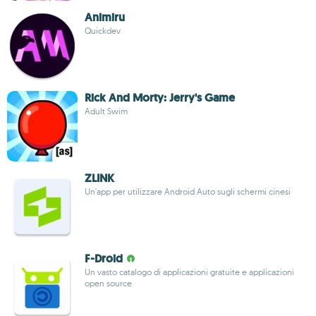
Animiru
Quickdev
Rick And Morty: Jerry's Game
Adult Swim
ZLINK
Un'app per utilizzare Android Auto sugli schermi cinesi
F-Droid
Un vasto catalogo di applicazioni gratuite e applicazioni
open source