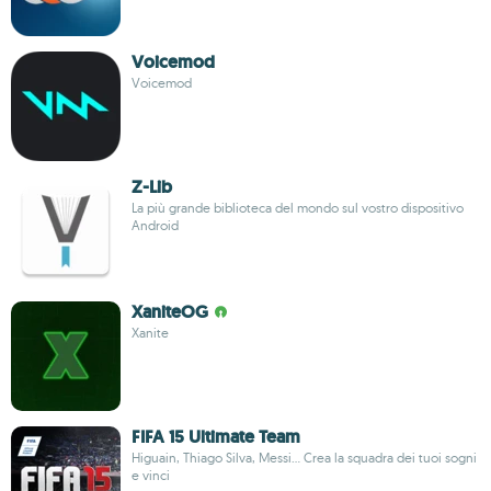
Voicemod
Voicemod
Z-Lib
La più grande biblioteca del mondo sul vostro dispositivo
Android
XaniteOG
Xanite
FIFA 15 Ultimate Team
Higuain, Thiago Silva, Messi... Crea la squadra dei tuoi sogni
e vinci