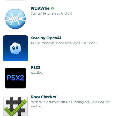
FrostWire
Scarica file torrent su Android
Sora by OpenAI
La rivoluzione dei video social con l'IA di OpenAI
PSX2
izzy2lost
Root Checker
Verifica se è stato effettuato il rooting del tuo dispositivo
Android