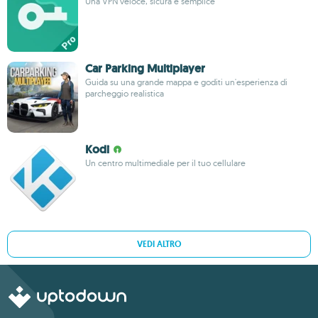
Una VPN veloce, sicura e semplice
Car Parking Multiplayer
Guida su una grande mappa e goditi un'esperienza di
parcheggio realistica
Kodi
Un centro multimediale per il tuo cellulare
VEDI ALTRO