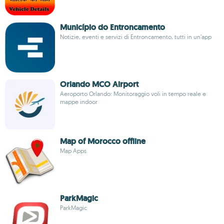
Município do Entroncamento
Notizie, eventi e servizi di Entroncamento, tutti in un’app
Orlando MCO Airport
Aeroporto Orlando: Monitoraggio voli in tempo reale e
mappe indoor
Map of Morocco offline
Map Apps
ParkMagic
ParkMagic