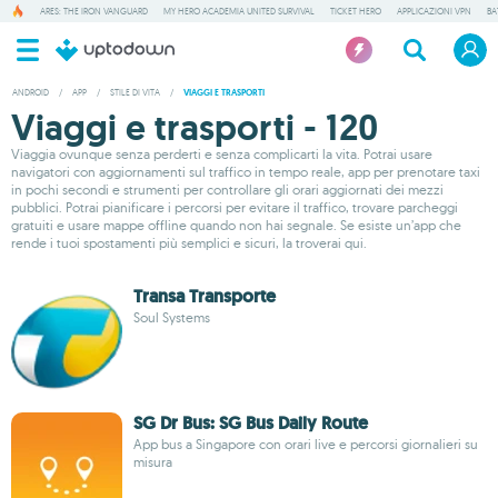
ARES: THE IRON VANGUARD
MY HERO ACADEMIA UNITED SURVIVAL
TICKET HERO
APPLICAZIONI VPN
BA
ANDROID
/
APP
/
STILE DI VITA
/
VIAGGI E TRASPORTI
Viaggi e trasporti - 120
Viaggia ovunque senza perderti e senza complicarti la vita. Potrai usare
navigatori con aggiornamenti sul traffico in tempo reale, app per prenotare taxi
in pochi secondi e strumenti per controllare gli orari aggiornati dei mezzi
pubblici. Potrai pianificare i percorsi per evitare il traffico, trovare parcheggi
gratuiti e usare mappe offline quando non hai segnale. Se esiste un’app che
rende i tuoi spostamenti più semplici e sicuri, la troverai qui.
Transa Transporte
Soul Systems
SG Dr Bus: SG Bus Daily Route
App bus a Singapore con orari live e percorsi giornalieri su
misura