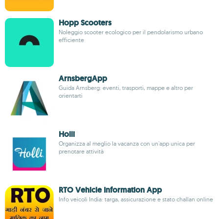
Hopp Scooters
Noleggio scooter ecologico per il pendolarismo urbano
efficiente
ArnsbergApp
Guida Arnsberg: eventi, trasporti, mappe e altro per
orientarti
Holli
Organizza al meglio la vacanza con un'app unica per
prenotare attività
RTO Vehicle Information App
Info veicoli India: targa, assicurazione e stato challan online