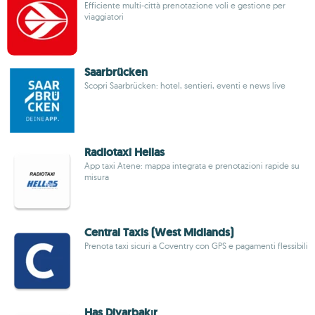
Efficiente multi-città prenotazione voli e gestione per
viaggiatori
Saarbrücken
Scopri Saarbrücken: hotel, sentieri, eventi e news live
Radiotaxi Hellas
App taxi Atene: mappa integrata e prenotazioni rapide su
misura
Central Taxis (West Midlands)
Prenota taxi sicuri a Coventry con GPS e pagamenti flessibili
Has Diyarbakır