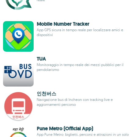
Mobile Number Tracker
App GPS sicura in tempo reale per localizzare amici e
dispositivi
TUA
Monitoraggio in tempo reale dei mezzi pubblici per il
pendolarismo
인천버스
Navigazione bus di Incheon con tracking live e
aggiornamenti percorso
Pune Metro (Official App)
App Pune Metro: biglietti, percorsi e attrazioni in un solo