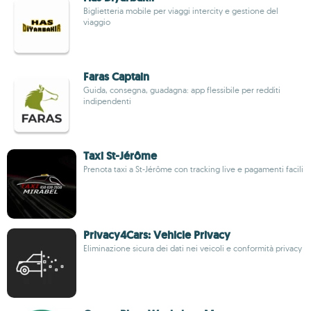
Biglietteria mobile per viaggi intercity e gestione del
viaggio
Faras Captain
Guida, consegna, guadagna: app flessibile per redditi
indipendenti
Taxi St-Jérôme
Prenota taxi a St-Jérôme con tracking live e pagamenti facili
Privacy4Cars: Vehicle Privacy
Eliminazione sicura dei dati nei veicoli e conformità privacy