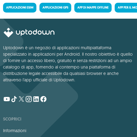
APPLICAZIONI ESIM
APPLICAZIONI GPS
APP DI MAPPE OFFLINE
APP PER IL M
Uptodown è un negozio di applicazioni multipiattaforma
specializzato in applicazioni per Android. Il nostro obiettivo è quello
di fornire un accesso libero, gratuito e senza restrizioni ad un ampio
catalogo di app, fornendo al contempo una piattaforma di
distribuzione legale accessibile da qualsiasi browser e anche
attraverso l'app ufficiale di Uptodown.
SCOPRICI
Informazioni