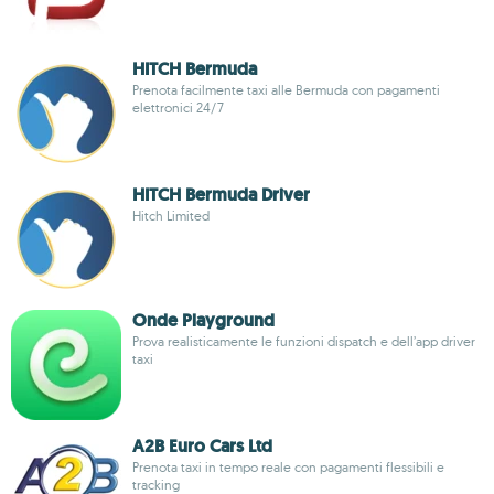
HITCH Bermuda
Prenota facilmente taxi alle Bermuda con pagamenti
elettronici 24/7
HITCH Bermuda Driver
Hitch Limited
Onde Playground
Prova realisticamente le funzioni dispatch e dell’app driver
taxi
A2B Euro Cars Ltd
Prenota taxi in tempo reale con pagamenti flessibili e
tracking