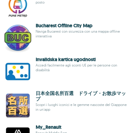
posto
Bucharest Offline City Map
Naviga Bucarest con sicurezza con una mappa offline
interattiva
Invalidska kartica ugodnosti
Accedi facilmente agli sconti UE per le persone con
disabilità
日本全国名所百選 ドライブ・お散歩マッ
プ
Scopri i luoghi iconici e le gemme nascoste del Giappone
in un'app
My_Renault
Renault Middle East