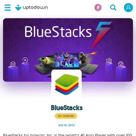
BlueStacks
DEV ONBOARD
VAI AL SITO
BlueStacks by now.gg, Inc. is the world’s #1 App Player with over 100