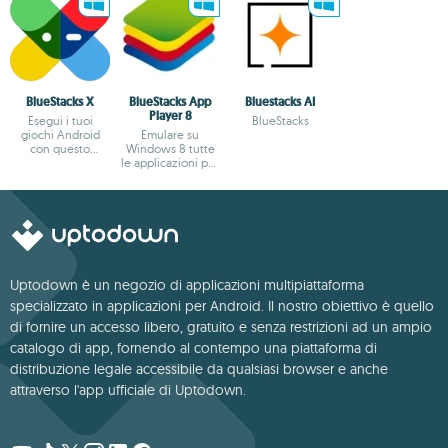
BlueStacks X
BlueStacks App
Bluestacks AI
Player 8
Esegui i tuoi
BlueStacks
giochi Android
Emulare su
con questo
Windows 8 tutte
emulatore cloud
le applicazioni per
Android
Uptodown è un negozio di applicazioni multipiattaforma
specializzato in applicazioni per Android. Il nostro obiettivo è quello
di fornire un accesso libero, gratuito e senza restrizioni ad un ampio
catalogo di app, fornendo al contempo una piattaforma di
distribuzione legale accessibile da qualsiasi browser e anche
attraverso l'app ufficiale di Uptodown.