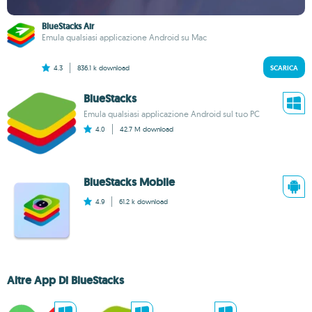
BlueStacks Air
Emula qualsiasi applicazione Android su Mac
4.3
836.1 k
download
SCARICA
BlueStacks
Emula qualsiasi applicazione Android sul tuo PC
4.0
42.7 M
download
BlueStacks Mobile
4.9
61.2 k
download
Altre App Di BlueStacks