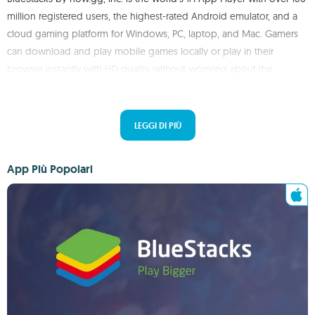
million registered users, the highest-rated Android emulator, and a
cloud gaming platform for Windows, PC, laptop, and Mac. Gamers
can download and play mobile games locally or play in their
browser instantly with HD quality without worrying about the
specifications of their PC or the time and space required to
download the game.
LEGGI DI PIÙ
BlueStacks App Player is built for gamers and offers superior
performance and precise game controls using a keyboard, mouse,
App Più Popolari
and gamepad. It also provides many customizable options so that
each user can play according to their preference. BlueStacks also
has an integrated gaming wallet for gamers to get offers, rewards,
and tokens for playing on the BlueStacks platform.