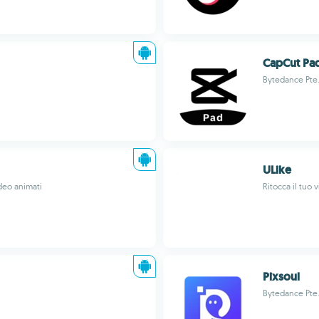
CapCut Pa
Bytedance Pte.
ULike
ideo animati
Ritocca il tuo v
Pixsoul
Bytedance Pte.