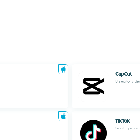
CapCut
Un editor vide
TikTok
Goditi questo