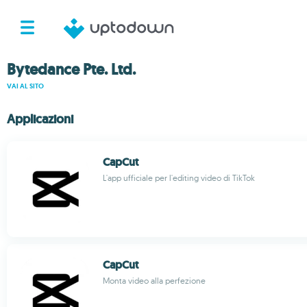
Bytedance Pte. Ltd.
VAI AL SITO
Applicazioni
CapCut
L'app ufficiale per l'editing video di TikTok
CapCut
Monta video alla perfezione