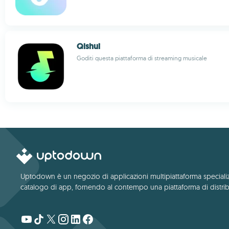
Qishui
Goditi questa piattaforma di streaming musicale
Uptodown è un negozio di applicazioni multipiattaforma specializza
catalogo di app, fornendo al contempo una piattaforma di distribu