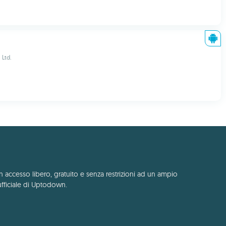
 Ltd.
n accesso libero, gratuito e senza restrizioni ad un ampio
ufficiale di Uptodown.