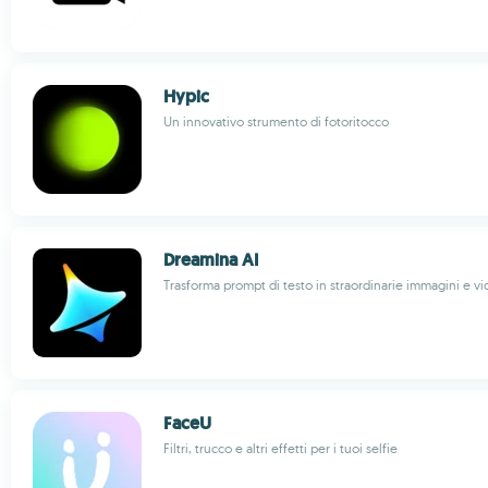
Hypic
Un innovativo strumento di fotoritocco
Dreamina AI
Trasforma prompt di testo in straordinarie immagini e v
FaceU
Filtri, trucco e altri effetti per i tuoi selfie