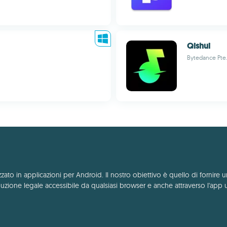
Qishui
Bytedance Pte.
to in applicazioni per Android. Il nostro obiettivo è quello di fornire u
zione legale accessibile da qualsiasi browser e anche attraverso l'app 