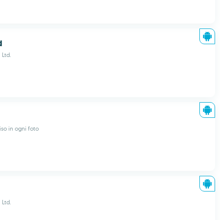
d
 Ltd.
iso in ogni foto
 Ltd.