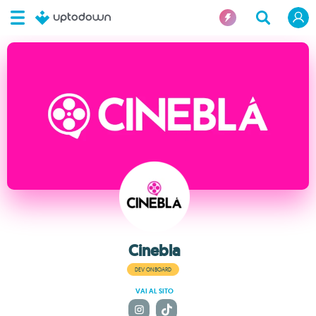
Cinebla
DEV ONBOARD
VAI AL SITO