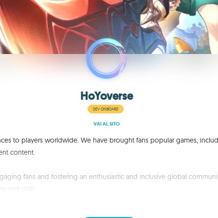
HoYoverse
DEV ONBOARD
VAI AL SITO
ces to players worldwide. We have brought fans popular games, includin
ent content.
gaging fans and fostering an enthusiastic and inclusive global communi
y and skills.