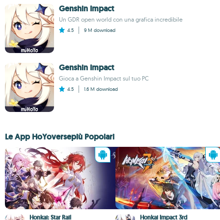
Genshin Impact
Un GDR open world con una grafica incredibile
4.5
9 M
download
Genshin Impact
Gioca a Genshin Impact sul tuo PC
4.5
1.6 M
download
Le App HoYoversepiù Popolari
Honkai: Star Rail
Honkai Impact 3rd