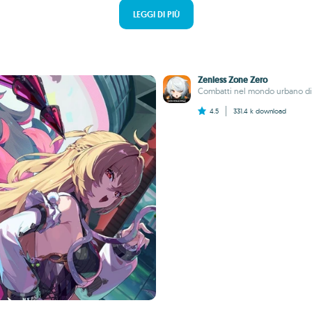
LEGGI DI PIÙ
Zenless Zone Zero
Combatti nel mondo urbano di N
4.5
331.4 k
download