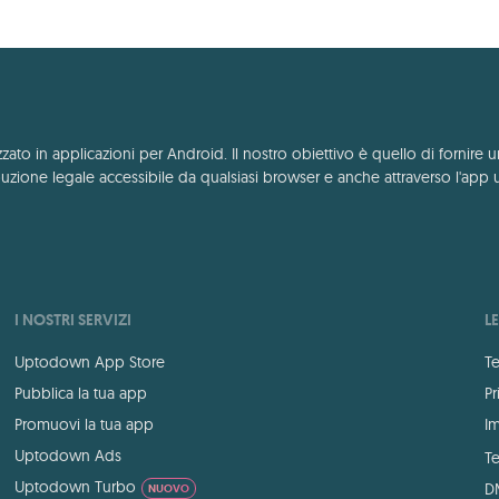
to in applicazioni per Android. Il nostro obiettivo è quello di fornire u
zione legale accessibile da qualsiasi browser e anche attraverso l'app 
I NOSTRI SERVIZI
L
Uptodown App Store
Te
Pubblica la tua app
Pr
Promuovi la tua app
Im
Uptodown Ads
Te
Uptodown Turbo
D
NUOVO