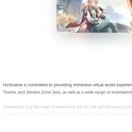
HoYoverse is committed to providing immersive virtual world experien
Themis, and Zenless Zone Zero, as well as a wide range of entertainm
Community is at the heart of everything we do. We are devoted to en
passion for ACG (Animation, Comics, and Games) through their creativit