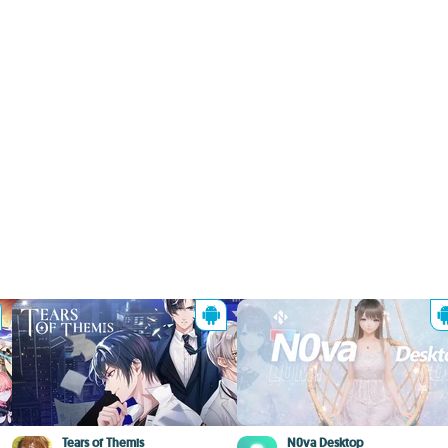
Tears of Themis
N0va Desktop