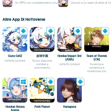
Un JRPG con combattimenti a turni
Unisciti a un team di elite di V
Altre App Di HoYoverse
Guns GirlZ
崩壊学園
Honkai Impact 3rd
Tears of Themis
(ASIA)
(CN)
miHoYo Limited
Gioco d'azione
zombie a
miHoYo Limited
Avventura
scorrimento
romantica e
laterale con
misteriosa con
numerose armi
dramma forense
interattivo
Honkai: Nexus
Petit Planet
Varsapura
Anima