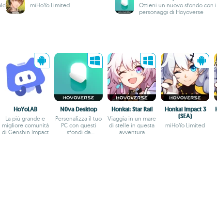
alchirie
miHoYo Limited
Ottieni un nuovo sfondo con i
personaggi di Hoyoverse
HoYoLAB
N0va Desktop
Honkai: Star Rail
Honkai Impact 3
(SEA)
La più grande e
Personalizza il tuo
Viaggia in un mare
migliore comunità
PC con questi
di stelle in questa
miHoYo Limited
di Genshin Impact
sfondi da
avventura
HoYoverse