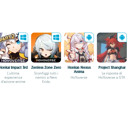
Honkai Impact 3rd
Zenless Zone Zero
Honkai: Nexus
Project Shanghai
Anima
L'ultima
Sconfiggi tutti i
La risposta di
esperienza
nemici a New
HoYoverse
HoYoverse a GTA
d'azione-anime
Eridu