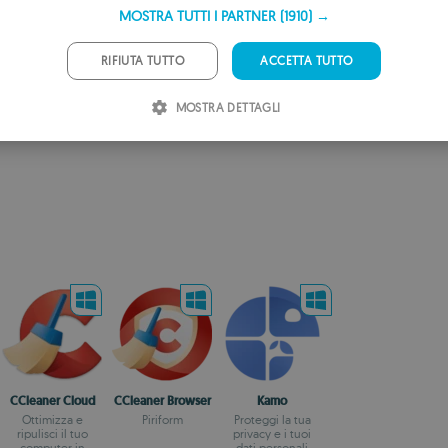
F
MOSTRA TUTTI I PARTNER
(1910) →
G
RIFIUTA TUTTO
ACCETTA TUTTO
P
MOSTRA DETTAGLI
I
S
R
CCleaner Cloud
CCleaner Browser
Kamo
Ottimizza e
Piriform
Proteggi la tua
ripulisci il tuo
privacy e i tuoi
computer in
dati personali