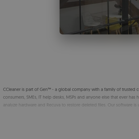
CCleaner is part of Gen™ - a global company with a family of trusted
consumers, SMEs, IT help desks, MSPs and anyone else that ever has ha
analyze hardware and Recuva to restore deleted files. Our software is