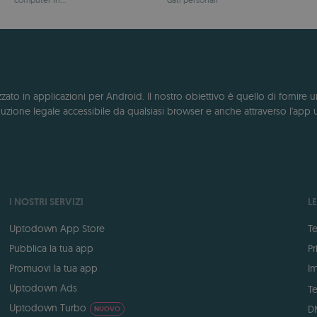
remoto
to in applicazioni per Android. Il nostro obiettivo è quello di fornire u
zione legale accessibile da qualsiasi browser e anche attraverso l'app 
I NOSTRI SERVIZI
L
Uptodown App Store
Te
Pubblica la tua app
Pr
Promuovi la tua app
Im
Uptodown Ads
Te
Uptodown Turbo
D
NUOVO