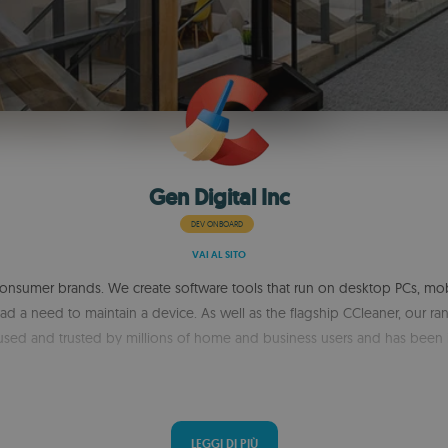
Gen Digital Inc
DEV ONBOARD
VAI AL SITO
 consumer brands. We create software tools that run on desktop PCs, mo
d a need to maintain a device. As well as the flagship CCleaner, our ra
 used and trusted by millions of home and business users and has been 
LEGGI DI PIÙ