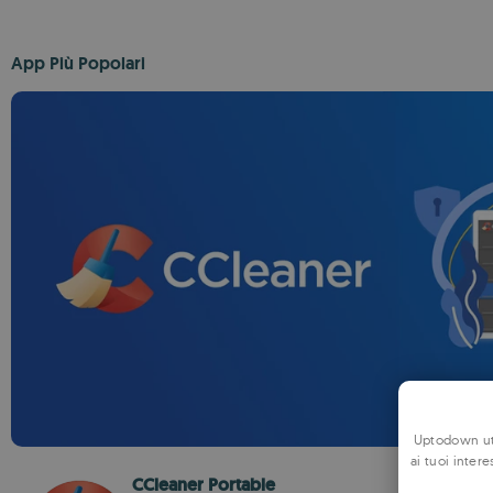
App Più Popolari
Uptodown uti
ai tuoi intere
CCleaner Portable