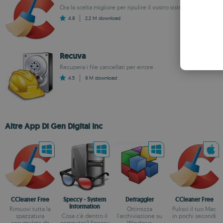
Ora la scelta migliore per ripulire il vostro sistema è portatile
4.8
2.2 M
download
Recuva
Recupera i file cancellati per errore
4.5
9 M
download
Altre App Di Gen Digital Inc
CCleaner Free
Speccy - System
Defraggler
CCleaner Free
Information
Rimuovi tutta la
Ottimizza
Pulisci il tuo Mac
spazzatura
Cosa c'è dentro il
l'archiviazione su
in pochi secondi
accumulata da
computer? Speccy
Windows