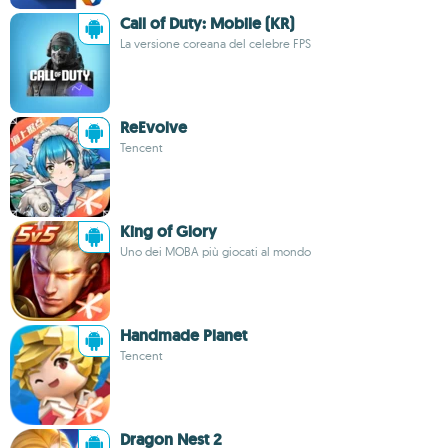
Call of Duty: Mobile (KR)
La versione coreana del celebre FPS
ReEvolve
Tencent
King of Glory
Uno dei MOBA più giocati al mondo
Handmade Planet
Tencent
Dragon Nest 2