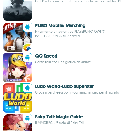
Un FPS di estrazione tattica che porta l'azione sul tuo PC
PUBG Mobile: Marching
Finalmente un autentico PLAYERUNKNOWN'S
BATTLEGROUNDS su Android
QQ Speed
Corse folli con una grafica da anime
Ludo World-Ludo Superstar
Gioca a parcheesi con i tuoi amici in giro per il mondo
Fairy Tail: Magic Guide
Il MMORPG ufficiale di Fairy Tail