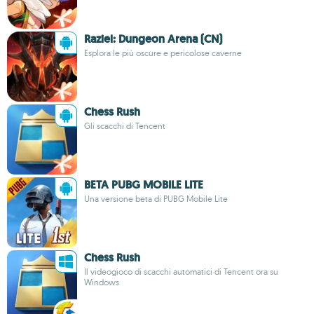
Raziel: Dungeon Arena (CN)
Esplora le più oscure e pericolose caverne
Chess Rush
Gli scacchi di Tencent
BETA PUBG MOBILE LITE
Una versione beta di PUBG Mobile Lite
Chess Rush
Il videogioco di scacchi automatici di Tencent ora su
Windows