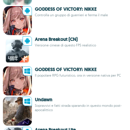
GODDESS OF VICTORY: NIKKE
Controlla un gruppo di guerrieri e ferma il male
Arena Breakout (CN)
Versione cinese di questo FPS realistico
GODDESS OF VICTORY: NIKKE
Il popolare RPG futuristico, ora in versione nativa per PC
Undawn
Sopravvivi e fatti strada sparando in questo mondo post-
apocalittico
Arena Breakout Lite