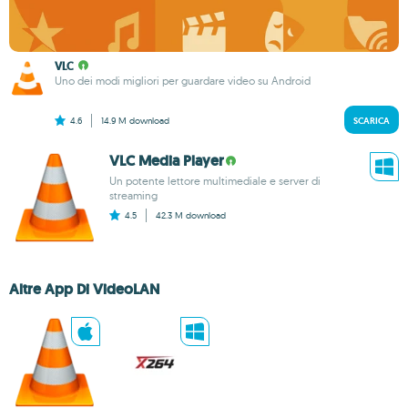
VLC
Uno dei modi migliori per guardare video su Android
4.6
14.9 M
download
SCARICA
VLC Media Player
Un potente lettore multimediale e server di
streaming
4.5
42.3 M
download
Altre App Di VideoLAN