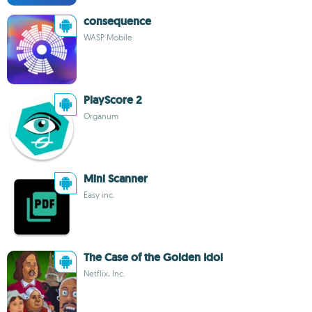
consequence
WASP Mobile
PlayScore 2
Organum
Mini Scanner
Easy inc.
The Case of the Golden Idol
Netflix, Inc.