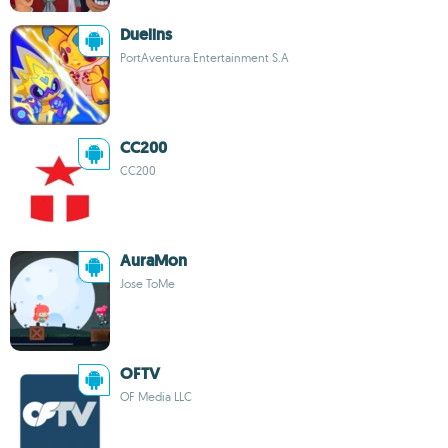
Duelins
PortAventura Entertainment S.A
CC200
CC200
AuraMon
Jose ToMe
OFTV
OF Media LLC