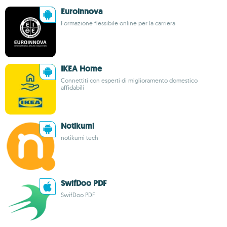
Euroinnova
Formazione flessibile online per la carriera
IKEA Home
Connettiti con esperti di miglioramento domestico
affidabili
Notikumi
notikumi tech
SwifDoo PDF
SwifDoo PDF