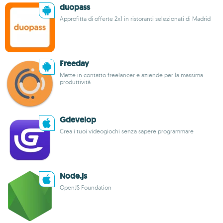
duopass
Approfitta di offerte 2x1 in ristoranti selezionati di Madrid
Freeday
Mette in contatto freelancer e aziende per la massima
produttività
Gdevelop
Crea i tuoi videogiochi senza sapere programmare
Node.js
OpenJS Foundation