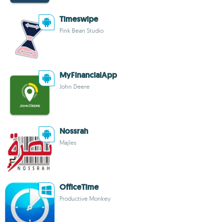
Timeswipe
Pink Bean Studio
MyFinancialApp
John Deere
Nossrah
Majles
OfficeTime
Productive Monkey