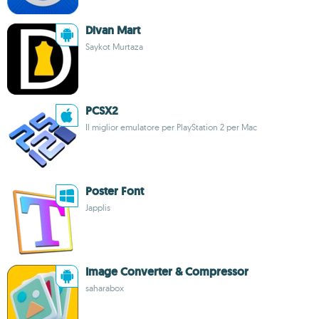
Divan Mart
Saykot Murtaza
PCSX2
Il miglior emulatore per PlayStation 2 per Mac
Poster Font
Japplis
Image Converter & Compressor
saharabox