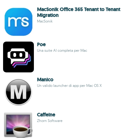
MacSonik Office 365 Tenant to Tenant
Migration
MacSonik
Poe
Una suite AI completa per Mac
Manico
Un valido launcher di app per Mac OS X
Caffeine
Zhorn Software