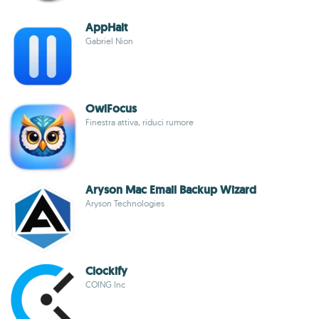
AppHalt
Gabriel Nion
OwlFocus
Finestra attiva, riduci rumore
Aryson Mac Email Backup Wizard
Aryson Technologies
Clockify
COING Inc