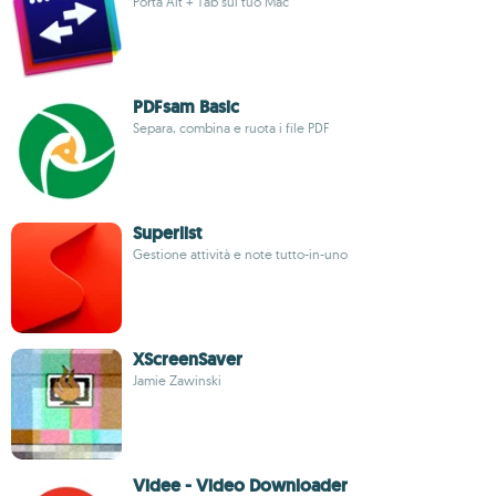
Porta Alt + Tab sul tuo Mac
PDFsam Basic
Separa, combina e ruota i file PDF
Superlist
Gestione attività e note tutto-in-uno
XScreenSaver
Jamie Zawinski
Videe - Video Downloader