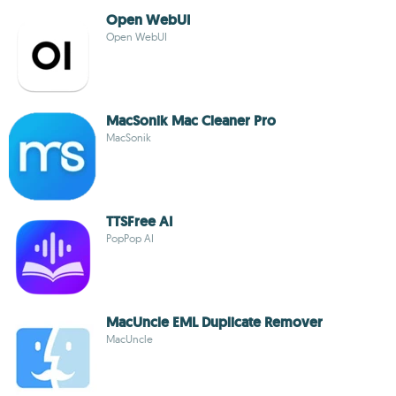
Open WebUI
Open WebUI
MacSonik Mac Cleaner Pro
MacSonik
TTSFree AI
PopPop AI
MacUncle EML Duplicate Remover
MacUncle