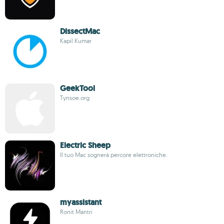
DissectMac
Kapil Kumar
GeekTool
Tynsoe.org
Electric Sheep
Il tuo Mac sognerà percore elettroniche.
myassistant
Ronit Mantri