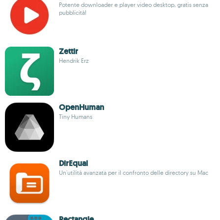
Potente downloader e player video desktop, gratis senza
pubblicità!
Zettlr
Hendrik Erz
OpenHuman
Tiny Humans
DirEqual
Un'utilità avanzata per il confronto delle directory su Mac
Rectangle