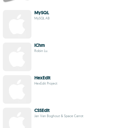
MySQL
MySQL AB
iChm
Robin Lu.
HexEdit
HexEdit Project
CSSEdit
Jan Van Boghout & Space Carrot