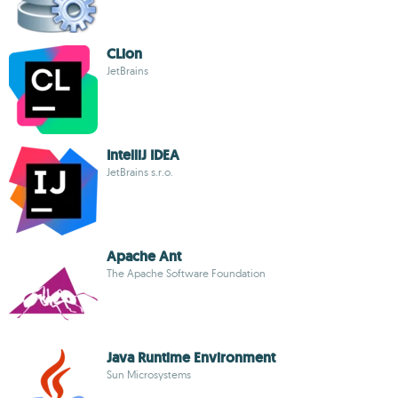
CLion
JetBrains
IntelliJ IDEA
JetBrains s.r.o.
Apache Ant
The Apache Software Foundation
Java Runtime Environment
Sun Microsystems