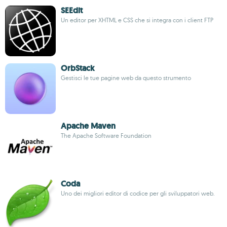
SEEdit
Un editor per XHTML e CSS che si integra con i client FTP
OrbStack
Gestisci le tue pagine web da questo strumento
Apache Maven
The Apache Software Foundation
Coda
Uno dei migliori editor di codice per gli sviluppatori web.