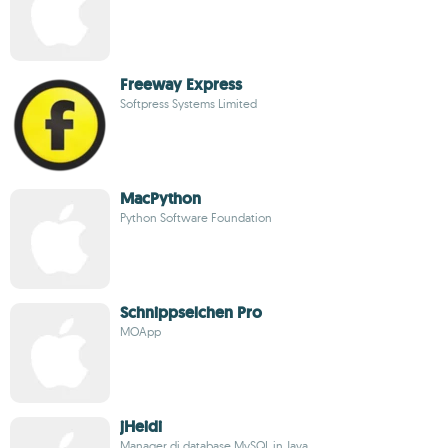
Freeway Express
Softpress Systems Limited
MacPython
Python Software Foundation
Schnippselchen Pro
MOApp
jHeidi
Manager di database MySQL in Java