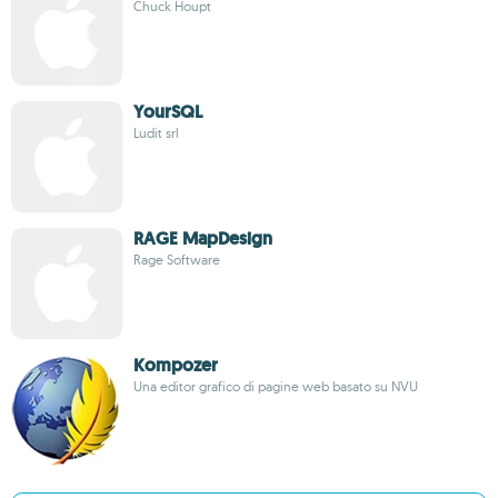
Chuck Houpt
YourSQL
Ludit srl
RAGE MapDesign
Rage Software
Kompozer
Una editor grafico di pagine web basato su NVU