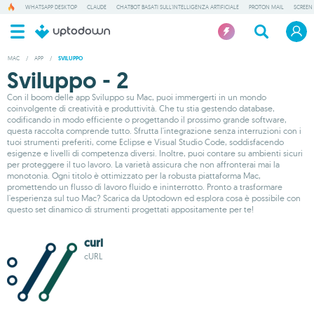
WHATSAPP DESKTOP
CLAUDE
CHATBOT BASATI SULL'INTELLIGENZA ARTIFICIALE
PROTON MAIL
SCREEN
MAC
/
APP
/
SVILUPPO
Sviluppo - 2
Con il boom delle app Sviluppo su Mac, puoi immergerti in un mondo
coinvolgente di creatività e produttività. Che tu stia gestendo database,
codificando in modo efficiente o progettando il prossimo grande software,
questa raccolta comprende tutto. Sfrutta l'integrazione senza interruzioni con i
tuoi strumenti preferiti, come Eclipse e Visual Studio Code, soddisfacendo
esigenze e livelli di competenza diversi. Inoltre, puoi contare su ambienti sicuri
per proteggere il tuo lavoro. La varietà assicura che non affronterai mai la
monotonia. Ogni titolo è ottimizzato per la robusta piattaforma Mac,
promettendo un flusso di lavoro fluido e ininterrotto. Pronto a trasformare
l'esperienza sul tuo Mac? Scarica da Uptodown ed esplora cosa è possibile con
questo set dinamico di strumenti progettati appositamente per te!
curl
cURL