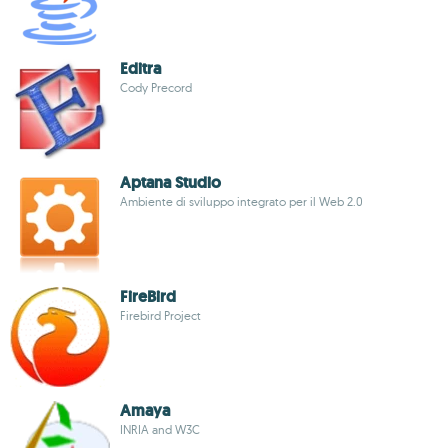
Editra
Cody Precord
Aptana Studio
Ambiente di sviluppo integrato per il Web 2.0
FireBird
Firebird Project
Amaya
INRIA and W3C