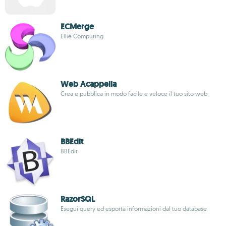
ECMerge
Ellié Computing
Web Acappella
Crea e pubblica in modo facile e veloce il tuo sito web
BBEdit
BBEdit
RazorSQL
Esegui query ed esporta informazioni dal tuo database