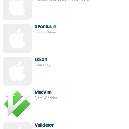
XPontus
XPontus Team
skEdit
Sean Kelly
MacVim
Björn Winckler
Validator