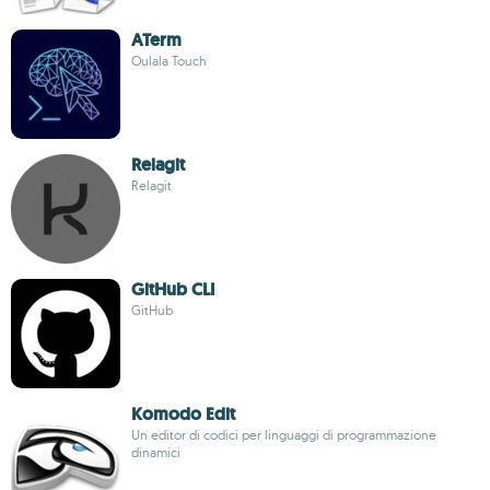
ATerm
Oulala Touch
Relagit
Relagit
GitHub CLI
GitHub
Komodo Edit
Un editor di codici per linguaggi di programmazione
dinamici