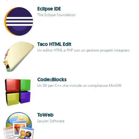
Eclipse IDE
The Eclipse Foundation
Taco HTML Edit
Un editor HTML e PHP con un gestore progetti integrato
Code::Blocks
Un DE per C++ che include un compilatore MinGW
ToWeb
Lauyan Software