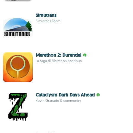
Simutrans
Simutrans Team
Marathon 2: Durandal
La saga di Marathon continua
Cataclysm Dark Days Ahead
Kevin Granade & community