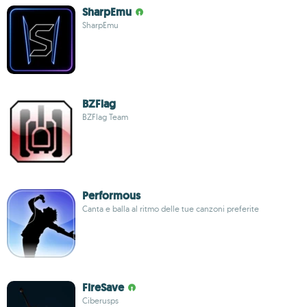
SharpEmu
SharpEmu
BZFlag
BZFlag Team
Performous
Canta e balla al ritmo delle tue canzoni preferite
FireSave
Ciberusps