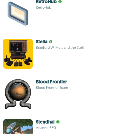
RetroHub
RetroHub
Stella
Bradford W. Mott and the Stell
Blood Frontier
Blood Frontier Team
Stendhal
Arianne RPG