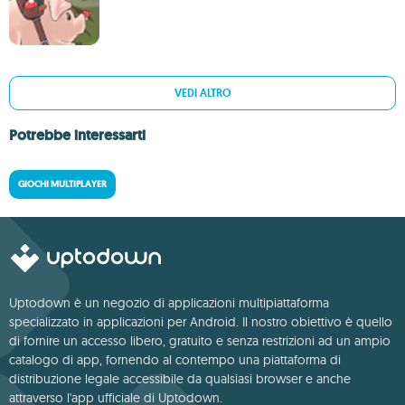
VEDI ALTRO
Potrebbe interessarti
GIOCHI MULTIPLAYER
Uptodown è un negozio di applicazioni multipiattaforma
specializzato in applicazioni per Android. Il nostro obiettivo è quello
di fornire un accesso libero, gratuito e senza restrizioni ad un ampio
catalogo di app, fornendo al contempo una piattaforma di
distribuzione legale accessibile da qualsiasi browser e anche
attraverso l'app ufficiale di Uptodown.