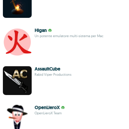
Higan
Un potente emulatore multi-sistema per Mac
AssaultCube
Rabid Viper Productions
OpenLieroX
OpenLieroX Team