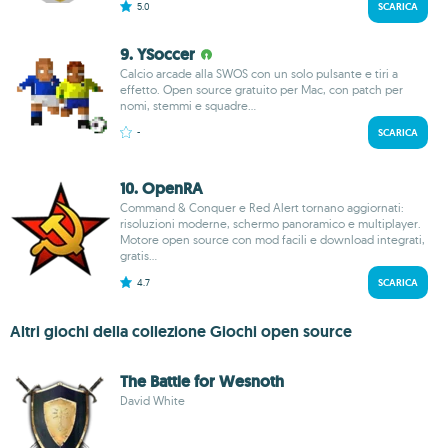
5.0
SCARICA
9. YSoccer
Calcio arcade alla SWOS con un solo pulsante e tiri a
effetto. Open source gratuito per Mac, con patch per
nomi, stemmi e squadre...
-
SCARICA
10. OpenRA
Command & Conquer e Red Alert tornano aggiornati:
risoluzioni moderne, schermo panoramico e multiplayer.
Motore open source con mod facili e download integrati,
gratis...
4.7
SCARICA
Altri giochi della collezione Giochi open source
The Battle for Wesnoth
David White