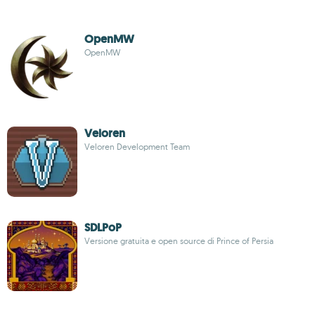
OpenMW
OpenMW
Veloren
Veloren Development Team
SDLPoP
Versione gratuita e open source di Prince of Persia