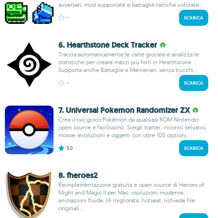
avversari, mod supportate e battaglie tattiche colorate...
-
SCARICA
6. Hearthstone Deck Tracker
Traccia automaticamente le carte giocate e analizza le
statistiche per creare mazzi più forti in Hearthstone.
Supporta anche Battaglie e Mercenari, senza trucchi...
-
SCARICA
7. Universal Pokemon Randomizer ZX
Crea il tuo gioco Pokémon da qualsiasi ROM Nintendo:
open source e facilissimo. Scegli starter, incontri selvatici,
mosse, evoluzioni e oggetti con oltre 100 opzioni...
5.0
SCARICA
8. fheroes2
Reimplementazione gratuita e open source di Heroes of
Might and Magic II per Mac: risoluzioni moderne,
animazioni fluide, IA migliorata, hotseat; richiede file
originali...