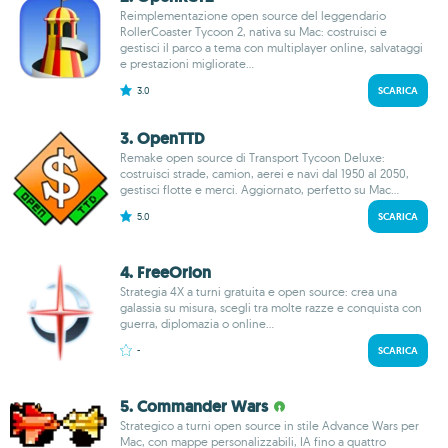
Reimplementazione open source del leggendario
RollerCoaster Tycoon 2, nativa su Mac: costruisci e
gestisci il parco a tema con multiplayer online, salvataggi
e prestazioni migliorate...
3.0
SCARICA
3. OpenTTD
Remake open source di Transport Tycoon Deluxe:
costruisci strade, camion, aerei e navi dal 1950 al 2050,
gestisci flotte e merci. Aggiornato, perfetto su Mac...
5.0
SCARICA
4. FreeOrion
Strategia 4X a turni gratuita e open source: crea una
galassia su misura, scegli tra molte razze e conquista con
guerra, diplomazia o online...
-
SCARICA
5. Commander Wars
Strategico a turni open source in stile Advance Wars per
Mac, con mappe personalizzabili, IA fino a quattro