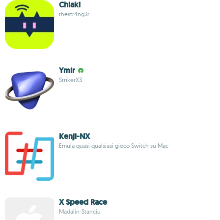
Chiaki
thestr4ng3r
Ymir
StrikerX3
Kenji-NX
Emula quasi qualsiasi gioco Switch su Mac
X Speed Race
Madalin-Stanciu