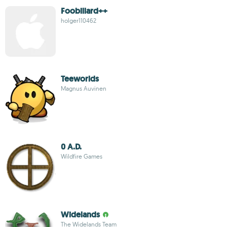
Foobillard++
holger110462
Teeworlds
Magnus Auvinen
0 A.D.
Wildfire Games
Widelands
The Widelands Team