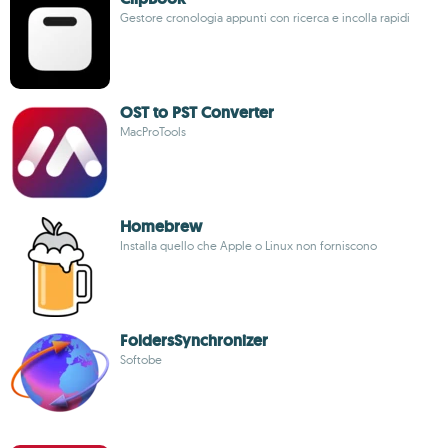
Gestore cronologia appunti con ricerca e incolla rapidi
OST to PST Converter
MacProTools
Homebrew
Installa quello che Apple o Linux non forniscono
FoldersSynchronizer
Softobe