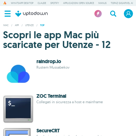
WHATSAPP DESKTOP
CLAUDE
SPOTIFY
APPLICAZIONI OPEN SOURCE
MANUS
TOPAZ GIGAPIXEL AI
MAC
/
APP
/
UTENZE
/
TOP
Scopri le app Mac più
scaricate per Utenze - 12
raindrop.io
Rustem Mussabekov
ZOC Terminal
Collegati in sicurezza a host e mainframe
SecureCRT