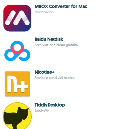
MBOX Converter for Mac
MacProTools
Baidu Netdisk
Archiviazione cloud gratuita
Nicotine+
Scarica e condividi musica
TiddlyDesktop
TiddlyWiki