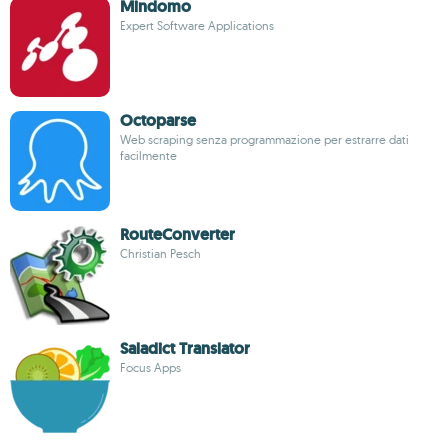
Mindomo
Expert Software Applications
Octoparse
Web scraping senza programmazione per estrarre dati
facilmente
RouteConverter
Christian Pesch
Saladict Translator
Focus Apps