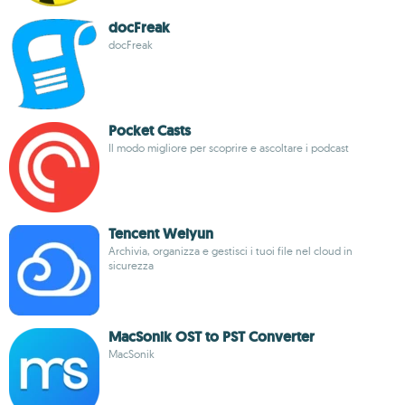
docFreak
docFreak
Pocket Casts
Il modo migliore per scoprire e ascoltare i podcast
Tencent Weiyun
Archivia, organizza e gestisci i tuoi file nel cloud in
sicurezza
MacSonik OST to PST Converter
MacSonik