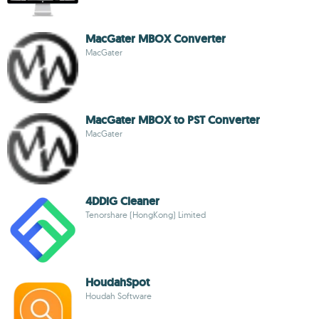
MacGater MBOX Converter
MacGater
MacGater MBOX to PST Converter
MacGater
4DDiG Cleaner
Tenorshare (HongKong) Limited
HoudahSpot
Houdah Software