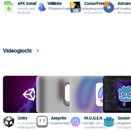
APK Installer on WSA
Ninite
CursorFreeVIP
Advance
Installa app APK su Windows Subsystem for
Scarica e aggiorna i tuoi programmi preferiti
Gestisci e automatizza il riavv
Il modo 
Android
in Cursor AI
Window
Videogiochi
Unity
Aseprite
M.U.G.E.N
Godot 
Lo strumento definitivo per creare
Crea animazioni di pixel art
Le basi per crearti i tuoi giochi
Motore 
videogiochi
combattimento
sviluppo