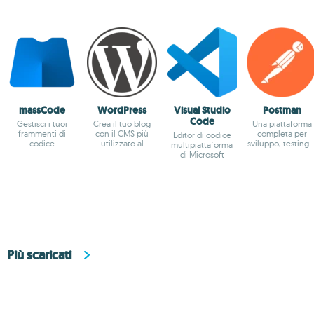
massCode
WordPress
Visual Studio
Postman
Code
Gestisci i tuoi
Crea il tuo blog
Una piattaforma
frammenti di
con il CMS più
completa per
Editor di codice
codice
utilizzato al
sviluppo, testing 
multipiattaforma
mondo.
gestione di API
di Microsoft
Più scaricati