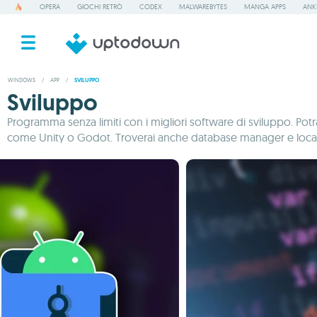
OPERA
GIOCHI RETRÒ
CODEX
MALWAREBYTES
MANGA APPS
ANK
WINDOWS
/
APP
/
SVILUPPO
Sviluppo
Programma senza limiti con i migliori software di sviluppo. Pot
come Unity o Godot. Troverai anche database manager e local serv