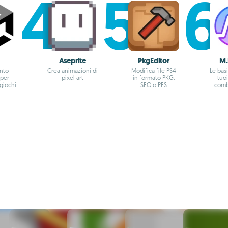
Aseprite
PkgEditor
M.
nto
Crea animazioni di
Modifica file PS4
Le basi
 per
pixel art
in formato PKG,
tuoi
giochi
SFO o PFS
comb