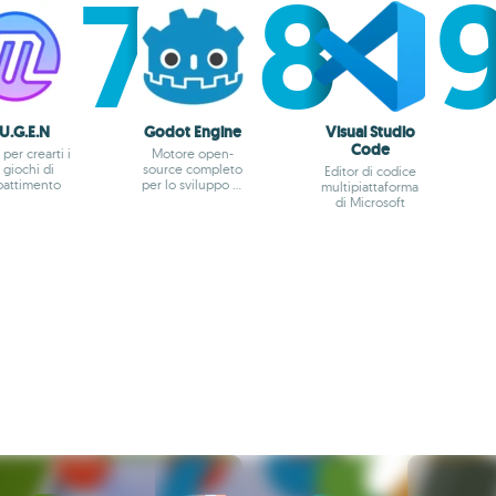
U.G.E.N
Godot Engine
Visual Studio
Code
 per crearti i
Motore open-
 giochi di
source completo
Editor di codice
attimento
per lo sviluppo di
multipiattaforma
giochi
di Microsoft