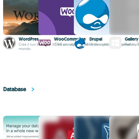
WordPress
WooCommerce
Drupal
Gallery
Crea il tuo blog con il CMS più utilizzato al
Crea un negozio online da un blog Wordpress
Ottimo gestore di contenuti 
Gallery 
mondo.
Database