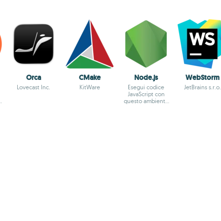
Orca
CMake
Node.js
WebStorm
Lovecast Inc.
KitWare
Esegui codice
JetBrains s.r.o.
JavaScript con
e
questo ambiente
asincrono