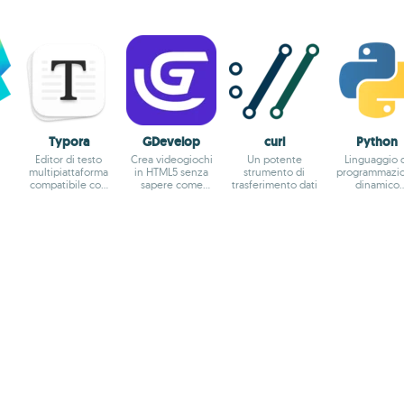
Typora
GDevelop
curl
Python
Editor di testo
Crea videogiochi
Un potente
Linguaggio 
multipiattaforma
in HTML5 senza
strumento di
programmazi
compatibile con
sapere come
trasferimento dati
dinamico
Markdown e
programmare
orientato ag
MathJax
oggetti