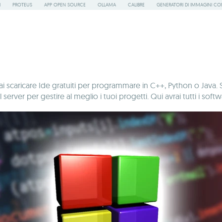
I
PROTEUS
APP OPEN SOURCE
OLLAMA
CALIBRE
GENERATORI DI IMMAGINI CON
rai scaricare Ide gratuiti per programmare in C++, Python o Java.
er per gestire al meglio i tuoi progetti. Qui avrai tutti i softwar