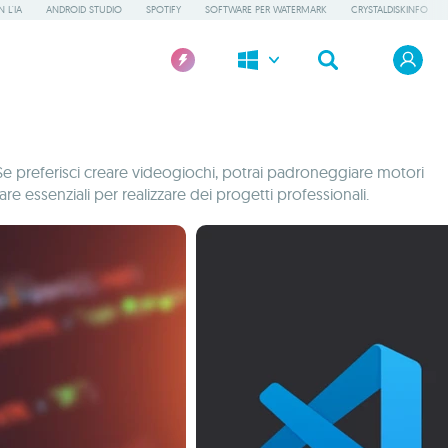
 L'IA
ANDROID STUDIO
SPOTIFY
SOFTWARE PER WATERMARK
CRYSTALDISKINFO
 Se preferisci creare videogiochi, potrai padroneggiare motori
e essenziali per realizzare dei progetti professionali.