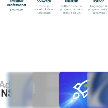
EmEditor
cc-switch
UltraEdit
Python
Professional
Gestisci più
Tutto ciò che un
Linguaggio di
modelli IA da un
programmatore si
programmazio
Emurasoft
solo posto
aspetta da un
dinamico
editor.
orientato agli
oggetti