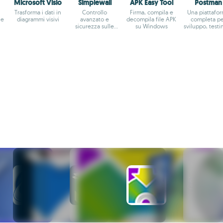
Microsoft Visio
Simplewall
APK Easy Tool
Postman
Trasforma i dati in
Controllo
Firma, compila e
Una piattafo
ne
diagrammi visivi
avanzato e
decompila file APK
completa pe
sicurezza sulle
su Windows
sviluppo, testi
connessioni
gestione di A
Internet su
Windows