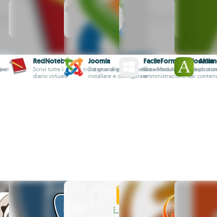
RedNotebook
Joomla
FacileForms for Joomla
Akism
open source
Team
Scrivi tutte le tue attività giornaliere in questo
Sistema di gestione dei contenuti facile da
Crea Moduli con questo sist
photom
diario virtuale
installare e configurare
amministrazione dei contenu