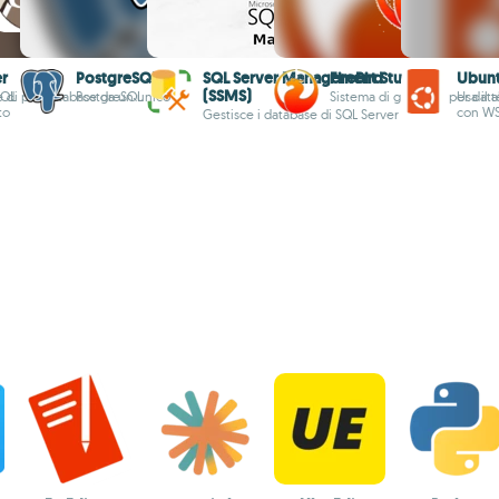
r
PostgreSQL
SQL Server Management Studio
FireBird
Ubunt
(SSMS)
SQL
 di più database da un unico
PostgreSQL
Sistema di gestione per data
Usa il
to
con W
Gestisce i database di SQL Server