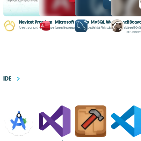
Navicat Premium
Microsoft Access
MySQL Workbench
DBeave
Gestisci più database simultaneamente
Crea e gestisci database su Windows
Utilità visiva per database My
Gestione
strumen
IDE