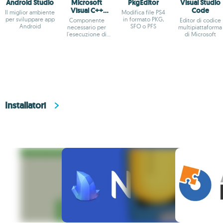
Android Studio
Microsoft
PkgEditor
Visual Studio
Visual C++
Code
Il miglior ambiente
Modifica file PS4
Redistributable
per sviluppare app
in formato PKG,
Componente
Editor di codice
Android
SFO o PFS
necessario per
multipiattaforma
l'esecuzione di
di Microsoft
applicazioni Visual
C++
Installatori