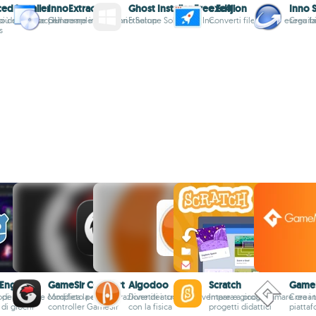
d Installer
InnoExtractor
Ghost Installer Free Edition
exe4j
Inno 
io dell'ID macchina
più semplice per creare installatori
GUI completa per Inno Setup
Ethalone Solutions, Inc.
Converti file Java in eseguibi
Crea fa
s
Engine
GameSir Connect
Algodoo
Scratch
GameM
 di
open-source completo per lo
Modifica la configurazione dei tuoi
Divertiti a creare, inventare e giocare
Impara a programmare crean
Crea i 
 di giochi
controller GameSir
con la fisica
progetti didattici
piatta