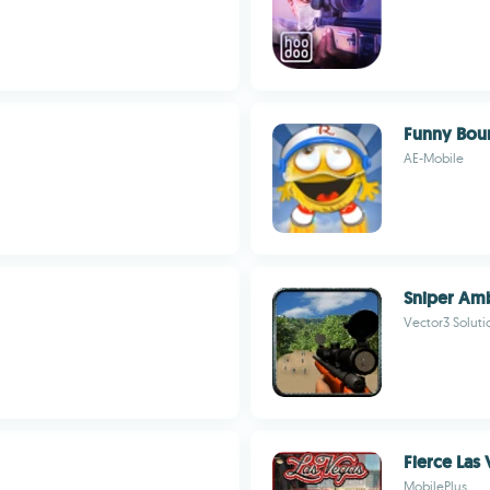
Funny Bou
AE-Mobile
Sniper Am
Vector3 Soluti
Fierce Las
MobilePlus