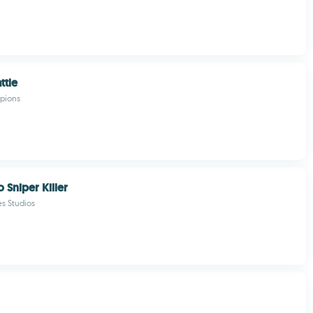
ttle
pions
Sniper Killer
s Studios