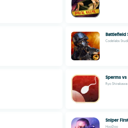
Battlefield
Codelabs Studi
Sperms vs
Ryo Shirakawa
Sniper Firs
HooDoo