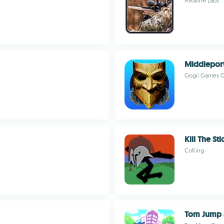
Alkaline Labs
Middlepor
Gogii Games C
Kill The St
CoKing
Tom Jump 