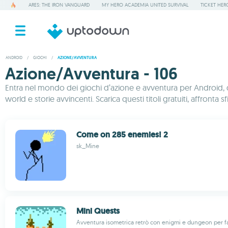
ARES: THE IRON VANGUARD
MY HERO ACADEMIA UNITED SURVIVAL
TICKET HER
ANDROID
/
GIOCHI
/
AZIONE/AVVENTURA
Azione/Avventura - 106
Entra nel mondo dei giochi d’azione e avventura per Android, do
world e storie avvincenti. Scarica questi titoli gratuiti, affront
Come on 285 enemies! 2
sk_Mine
Mini Quests
Avventura isometrica retrò con enigmi e dungeon per fan