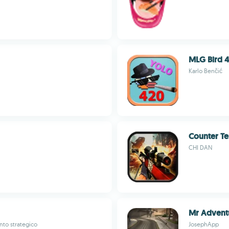
MLG Bird 
Karlo Benčić
Counter Ter
CHI DAN
Mr Advent
nto strategico
JosephApp