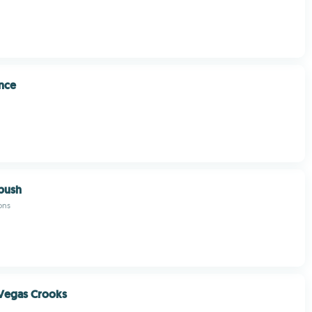
nce
bush
ons
 Vegas Crooks