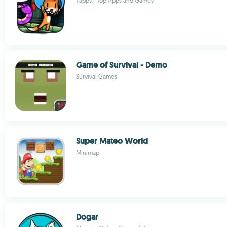
Tapps - Top Apps and Games
Game of Survival - Demo
Survival Games
Super Mateo World
Minimap
Dogar