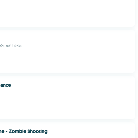
Yousuf Jukaku
mance
me - Zombie Shooting