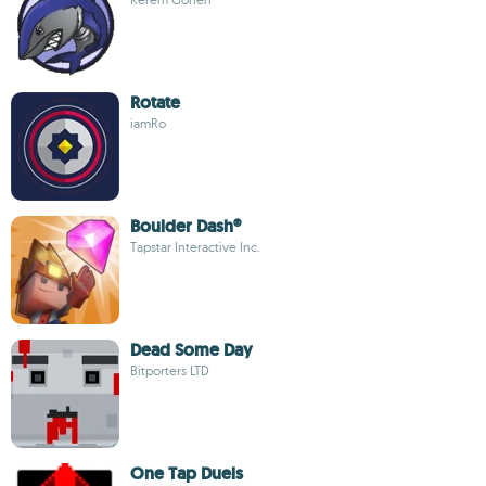
Rotate
iamRo
Boulder Dash®
Tapstar Interactive Inc.
Dead Some Day
Bitporters LTD
One Tap Duels