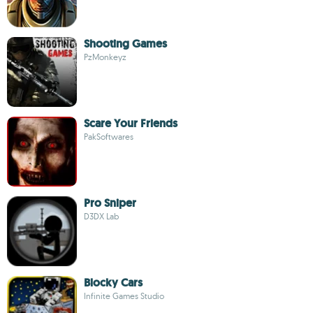
Shooting Games
PzMonkeyz
Scare Your Friends
PakSoftwares
Pro Sniper
D3DX Lab
Blocky Cars
Infinite Games Studio