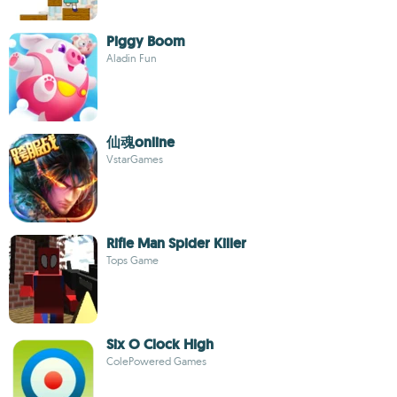
Piggy Boom
Aladin Fun
仙魂online
VstarGames
Rifle Man Spider Killer
Tops Game
Six O Clock High
ColePowered Games