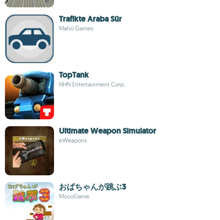
Trafikte Araba Sür
Maho Games
TopTank
NHN Entertainment Corp.
Ultimate Weapon Simulator
eWeapons
おばちゃんが跳ぶ3
MocoGame