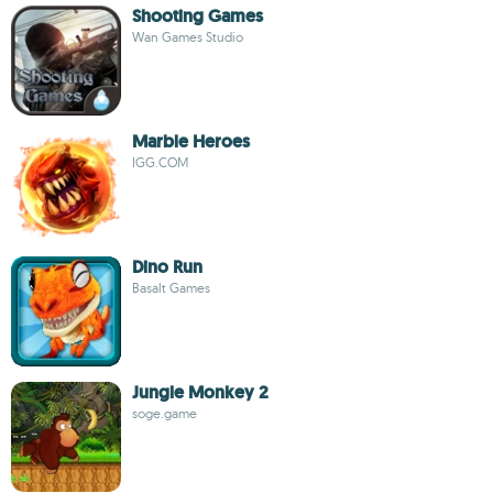
Shooting Games
Wan Games Studio
Marble Heroes
IGG.COM
Dino Run
Basalt Games
Jungle Monkey 2
soge.game