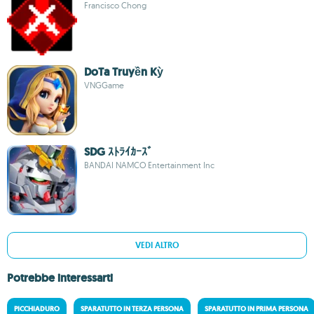
Francisco Chong
DoTa Truyền Kỳ
VNGGame
SDG ｽﾄﾗｲｶｰｽﾞ
BANDAI NAMCO Entertainment Inc
VEDI ALTRO
Potrebbe interessarti
PICCHIADURO
SPARATUTTO IN TERZA PERSONA
SPARATUTTO IN PRIMA PERSONA