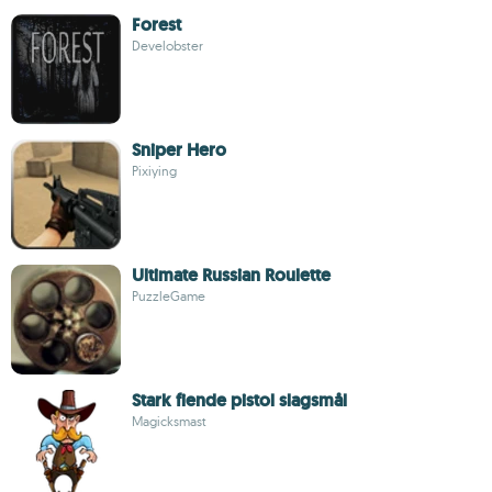
Forest
Develobster
Sniper Hero
Pixiying
Ultimate Russian Roulette
PuzzleGame
Stark fiende pistol slagsmål
Magicksmast