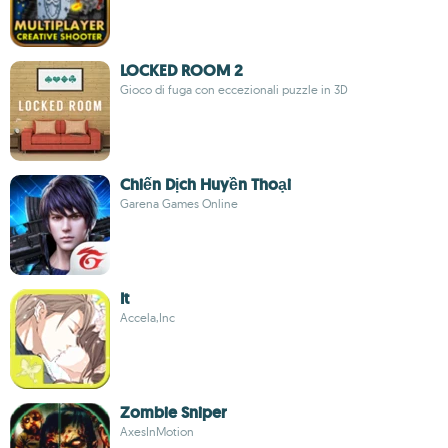
LOCKED ROOM 2
Gioco di fuga con eccezionali puzzle in 3D
Chiến Dịch Huyền Thoại
Garena Games Online
It
Accela,Inc
Zombie Sniper
AxesInMotion