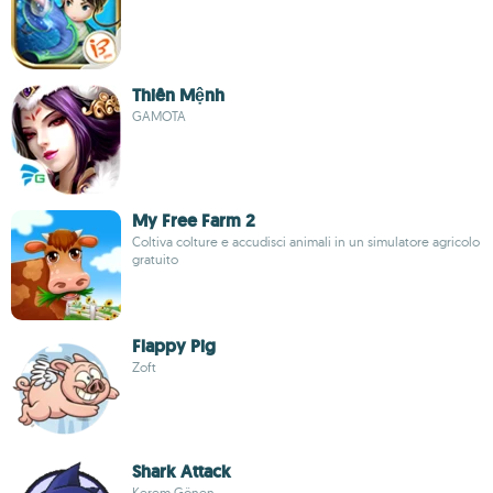
Thiên Mệnh
GAMOTA
My Free Farm 2
Coltiva colture e accudisci animali in un simulatore agricolo
gratuito
Flappy Pig
Zoft
Shark Attack
Kerem Gönen