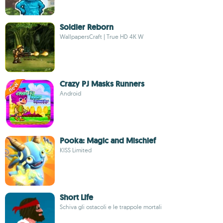
Soldier Reborn
WallpapersCraft | True HD 4К W
Crazy PJ Masks Runners
Android
Pooka: Magic and Mischief
KISS Limited
Short Life
Schiva gli ostacoli e le trappole mortali