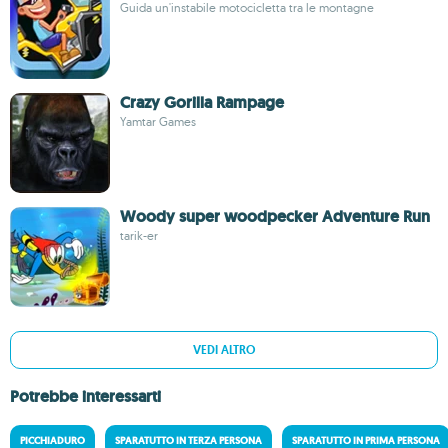
Guida un'instabile motocicletta tra le montagne
Crazy Gorilla Rampage
Yamtar Games
Woody super woodpecker Adventure Run
tarik-er
VEDI ALTRO
Potrebbe interessarti
PICCHIADURO
SPARATUTTO IN TERZA PERSONA
SPARATUTTO IN PRIMA PERSONA