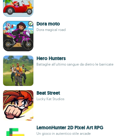
Dora moto
Dora magical road
Hero Hunters
Battaglie all'ultimo sangue da dietro le barricate
Beat Street
Lucky Kat Studios
LemonHunter 2D Pixel Art RPG
Un gioco in autentico stile arcade