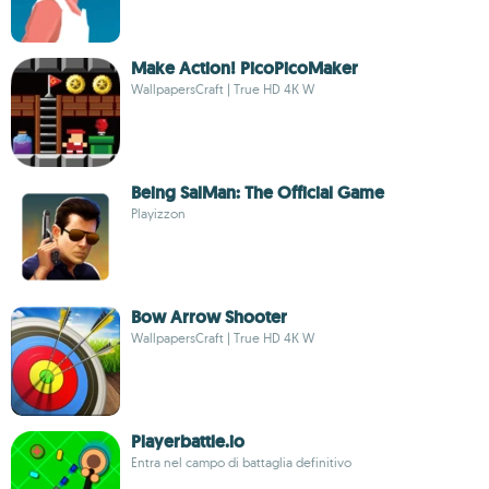
Make Action! PicoPicoMaker
WallpapersCraft | True HD 4К W
Being SalMan: The Official Game
Playizzon
Bow Arrow Shooter
WallpapersCraft | True HD 4К W
Playerbattle.io
Entra nel campo di battaglia definitivo