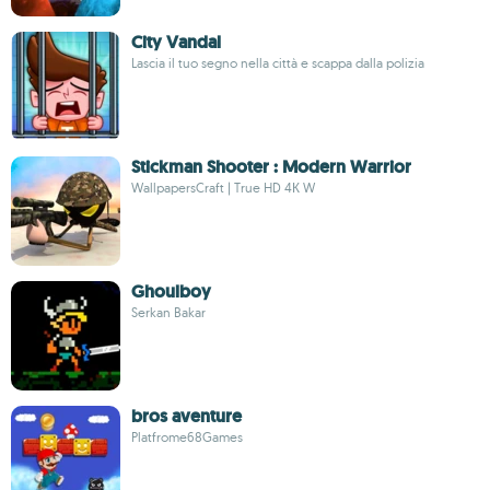
City Vandal
Lascia il tuo segno nella città e scappa dalla polizia
Stickman Shooter : Modern Warrior
WallpapersCraft | True HD 4К W
Ghoulboy
Serkan Bakar
bros aventure
Platfrome68Games