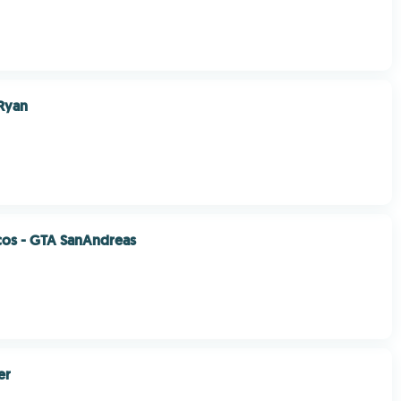
 Ryan
cos - GTA SanAndreas
er