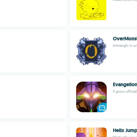
OverMons
Immergiti in un
Evangelion
Il gioco uffici
Helix Jum