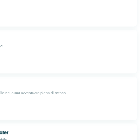
me
lio nella sua avventuara piena di ostacoli
dier
bile