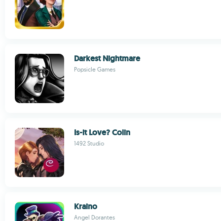
Darkest Nightmare
Popsicle Games
Is-it Love? Colin
1492 Studio
Kraino
Angel Dorantes