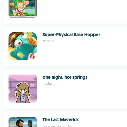
Super-Physical Base Hopper
NetEase
one night, hot springs
npckc
The Last Maverick
Pride games Studio