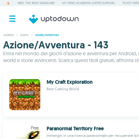
ARES: THE IRON VANGUARD
MY HERO ACADEMIA UNITED SURVIVAL
TICKET HER
ANDROID
/
GIOCHI
/
AZIONE/AVVENTURA
Azione/Avventura - 143
Entra nel mondo dei giochi d’azione e avventura per Android, do
world e storie avvincenti. Scarica questi titoli gratuiti, affront
My Craft Exploration
Best Crafting World
Paranormal Territory Free
Immergiti in una ricerca paranormale per recuperare la t