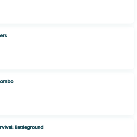
ters
 Combo
urvival: Battleground