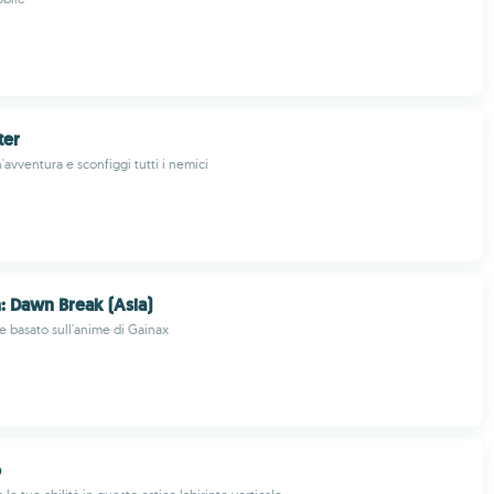
ter
'avventura e sconfiggi tutti i nemici
: Dawn Break (Asia)
ale basato sull'anime di Gainax
p