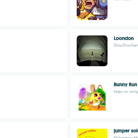
Loondon
ZhouZhouGa
Bunny Run
Segui un conig
jumper sol
Mobimento Mo