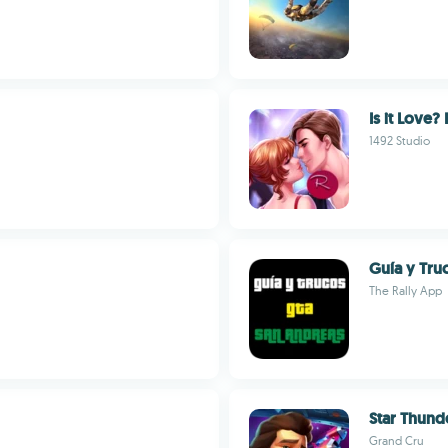
Is it Love?
1492 Studio
Guía y Tru
The Rally App
Star Thund
Grand Cru