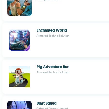
Enchanted World
Armored Techno Solution
Pig Adventure Run
Armored Techno Solution
Blast Squad
Chiseled Games Limited