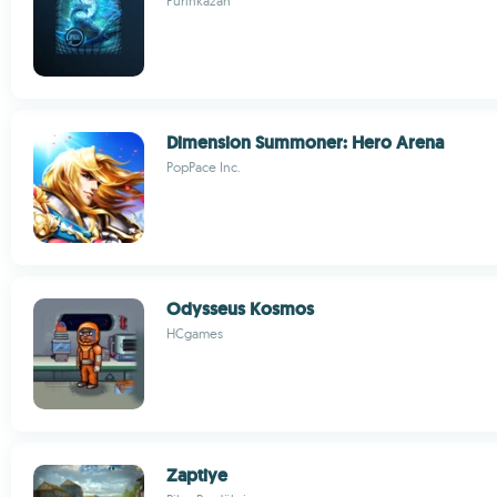
Furinkazan
Dimension Summoner: Hero Arena
PopPace Inc.
Odysseus Kosmos
HCgames
Zaptiye