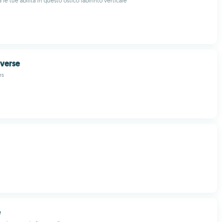
 le tue abilità in questo ostico labirinto verticale
iverse
es
e