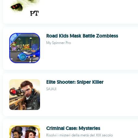
Road Kids Mask Battle Zombiess
My Spinner Pro
Elite Shooter: Sniper Killer
SAJAJI
Criminal Case: Mysteries
Risolvi i misteri della metà del XIX secolo