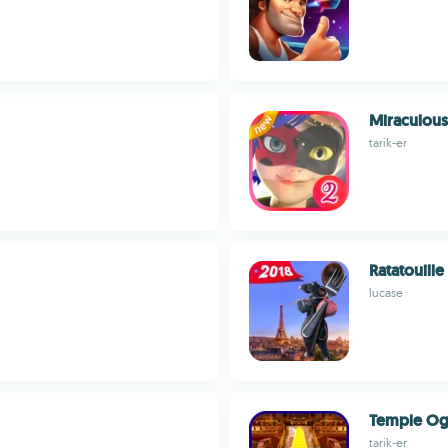
Miraculou
tarik-er
Ratatouill
lucase
Temple Og
tarik-er