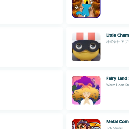
Little Cha
株式会社 アプ
Fairy Land
Warm Heart St
Metal Com
TZN Studio