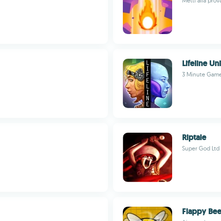
Metti alla prova
Lifeline Un
3 Minute Gam
Riptale
Super God Ltd
Flappy Be