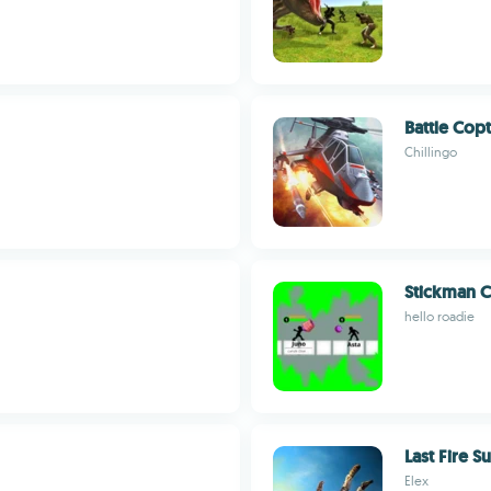
Battle Cop
Chillingo
Stickman
hello roadie
Last Fire S
Elex