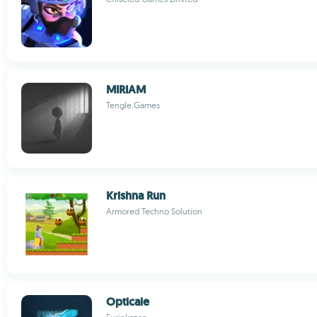
MIRIAM
Tengle.Games
Krishna Run
Armored Techno Solution
Opticale