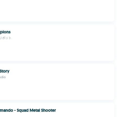
mpions
リボット
 Story
udio
mando - Squad Metal Shooter