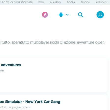
EURO TRUCK SIMULATOR 2026
WINK
IN ARRIVO
ZOOBA
EMOCHI
APPLICAZION
tutto: sparatutto multiplayer ricchi di azione, avventure open
 adventures
mes
on Simulator - New York Car Gang
York col pugno di ferro