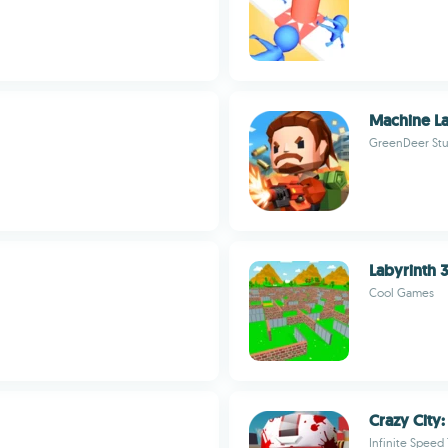
Machine L
GreenDeer Stu
Labyrinth 
Cool Games
Crazy City
Infinite Speed