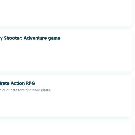
irate Action RPG
e di questa temibile nave pirata