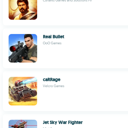
Csharks Games and Solutions Pv
Real Bullet
OoO Games
caRRage
Velcro Games
Jet Sky War Fighter