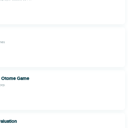
ames
 - Otome Game
orp.
valuation