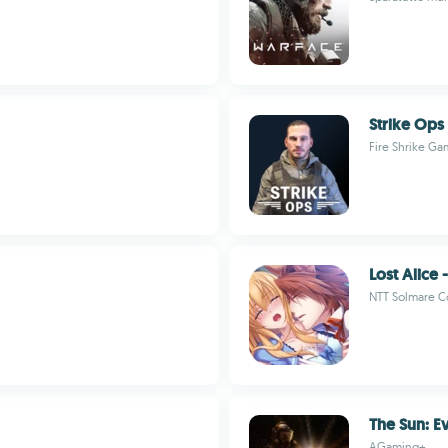
Strike Ops
Fire Shrike G
Lost Alice
NTT Solmare C
The Sun: E
AGaming+