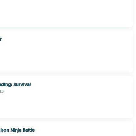
r
ding: Survival
ES
ron Ninja Battle