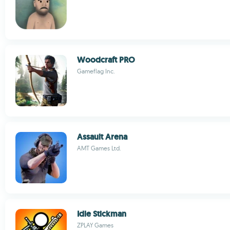
Woodcraft PRO
Gameflag Inc.
Assault Arena
AMT Games Ltd.
Idle Stickman
ZPLAY Games