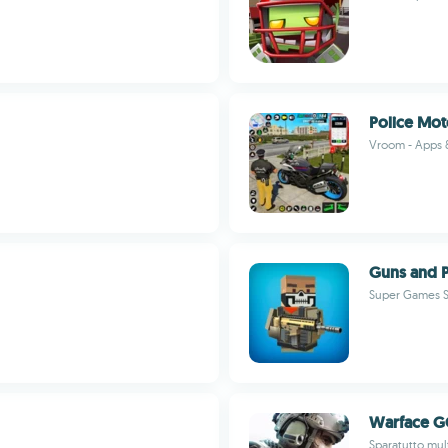
Police Mot
Vroom - Apps
Guns and P
Super Games S
Warface 
Sparatutto mul