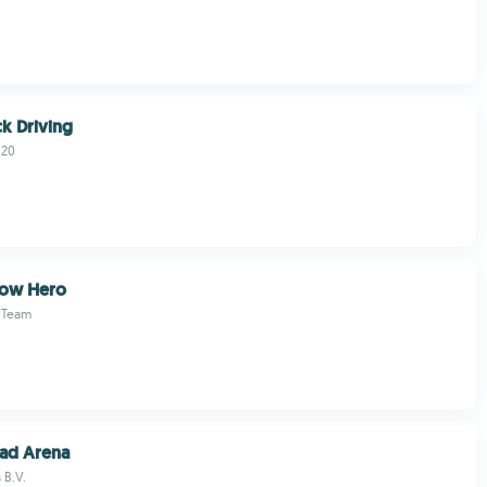
k Driving
020
ow Hero
 Team
ad Arena
 B.V.