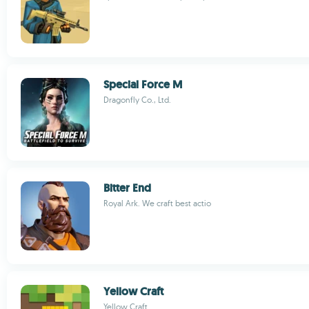
Special Force M
Dragonfly Co., Ltd.
Bitter End
Royal Ark. We craft best actio
Yellow Craft
Yellow Craft