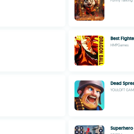
Funny Talking
Best Fighte
HMPGames
Dead Sprea
YOULOFT GAM
Superhero I