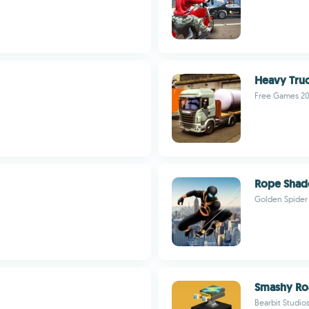
Heavy Truc
Free Games 2
Rope Shad
Golden Spider
Smashy Ro
Bearbit Studios