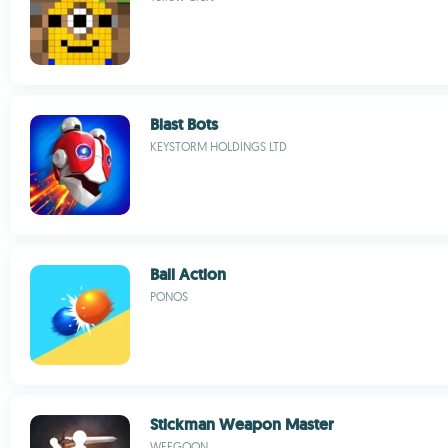
Blast Bots
KEYSTORM HOLDINGS LTD
Ball Action
PONOS
Stickman Weapon Master
WEEGOON