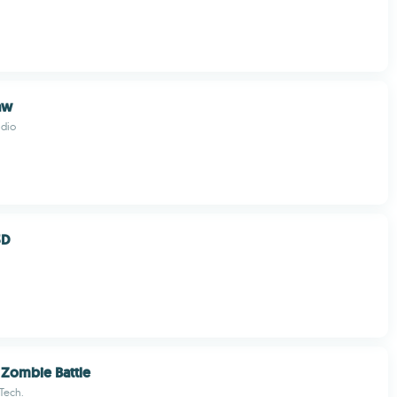
aw
dio
3D
: Zombie Battle
 Tech.