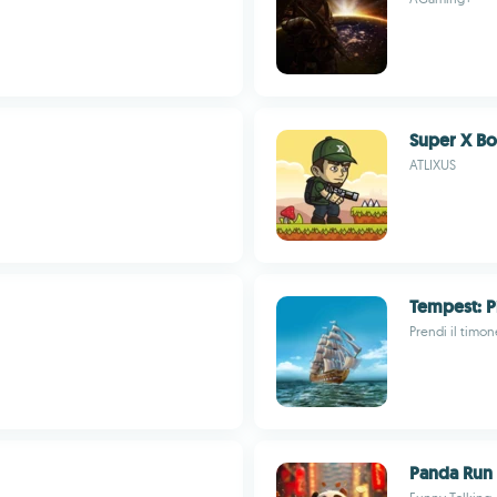
ATLIXUS
Tempest: P
Prendi il timon
Panda Run