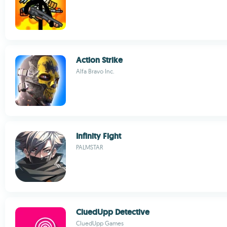
Action Strike
Alfa Bravo Inc.
Infinity Fight
PALMSTAR
CluedUpp Detective
CluedUpp Games