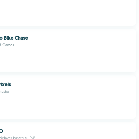
o Bike Chase
 & Games
ixels
tudio
GO
tiplayer basato su PvP