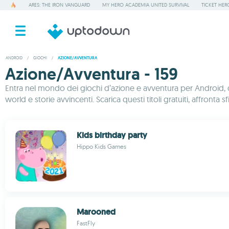
ARES: THE IRON VANGUARD
MY HERO ACADEMIA UNITED SURVIVAL
TICKET HER
ANDROID
/
GIOCHI
/
AZIONE/AVVENTURA
Azione/Avventura - 159
Entra nel mondo dei giochi d’azione e avventura per Android, do
world e storie avvincenti. Scarica questi titoli gratuiti, affront
Kids birthday party
Hippo Kids Games
Marooned
FastFly