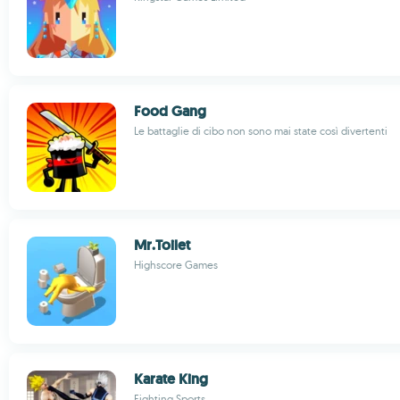
Food Gang
Le battaglie di cibo non sono mai state così divertenti
Mr.Toilet
Highscore Games
Karate King
Fighting Sports