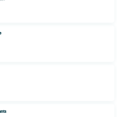
e
ants