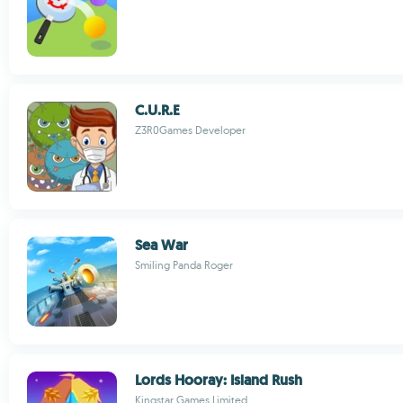
C.U.R.E
Z3R0Games Developer
Sea War
Smiling Panda Roger
Lords Hooray: Island Rush
Kingstar Games Limited