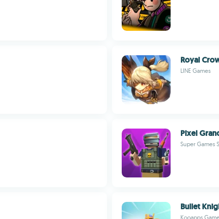
Royal Cro
LINE Games
Pixel Grand
Super Games S
Bullet Knig
Kooapps Gam