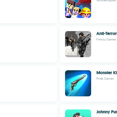
Wondersquad
Anti-Terro
Frenzy Games 
Monster Ki
Pride Games
Johnny Pu