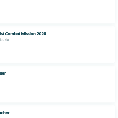
rist Combat Mission 2020
Studio
ller
ncher