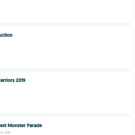
uction
rriors 2019
est Monster Parade
o.,Ltd.