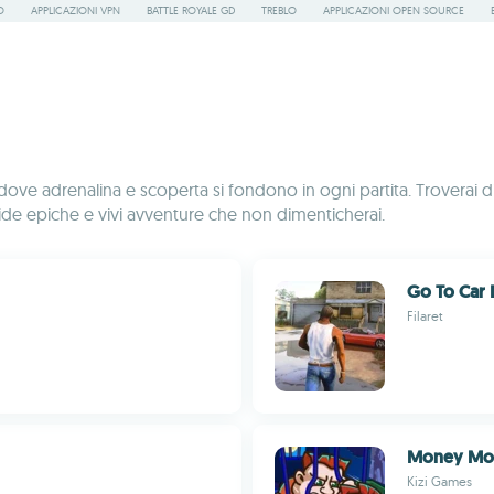
O
APPLICAZIONI VPN
BATTLE ROYALE GD
TREBLO
APPLICAZIONI OPEN SOURCE
ve adrenalina e scoperta si fondono in ogni partita. Troverai di 
a sfide epiche e vivi avventure che non dimenticherai.
Go To Car 
Filaret
Money Mo
Kizi Games