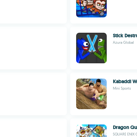
Stick Destr
Azura Global
Kabaddi Wa
Mini Sports
Dragon Qu
SQUARE ENIX C