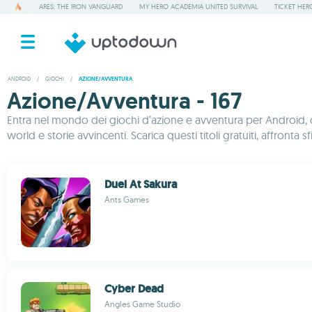
ARES: THE IRON VANGUARD
MY HERO ACADEMIA UNITED SURVIVAL
TICKET HER
ANDROID
/
GIOCHI
/
AZIONE/AVVENTURA
Azione/Avventura - 167
Entra nel mondo dei giochi d’azione e avventura per Android, do
world e storie avvincenti. Scarica questi titoli gratuiti, affront
Duel At Sakura
Ants Games
Cyber Dead
Angles Game Studio