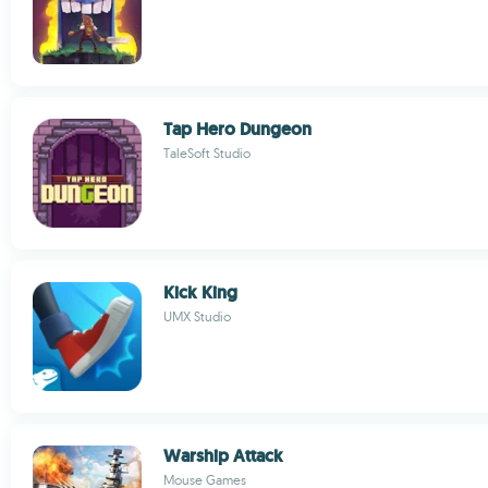
Tap Hero Dungeon
TaleSoft Studio
Kick King
UMX Studio
Warship Attack
Mouse Games