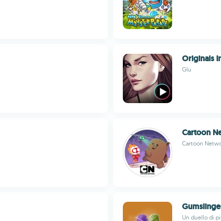
Originals I
Glu
Cartoon Ne
Cartoon Netw
Gumslinge
Un duello di pi