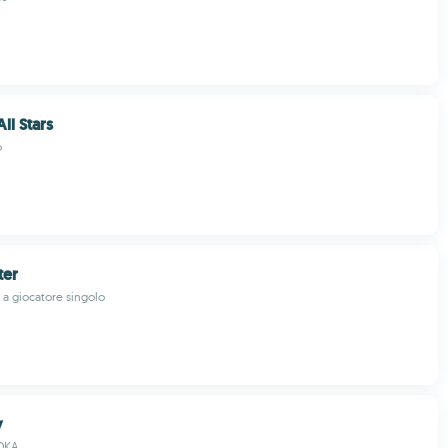
ll Stars
o
ter
 a giocatore singolo
y
OKA