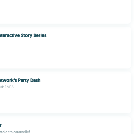
nteractive Story Series
twork's Party Dash
ork EMEA
r
stole tra caramelle!