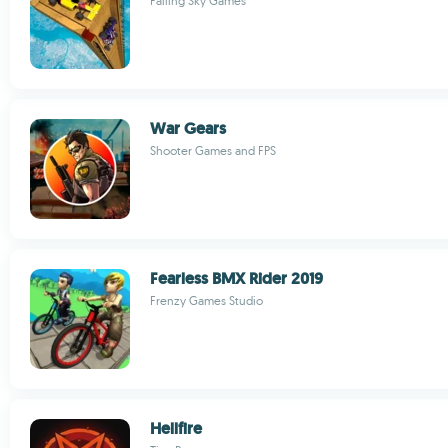
Falling Sky Games
War Gears
Shooter Games and FPS
Fearless BMX Rider 2019
Frenzy Games Studio
Hellfire