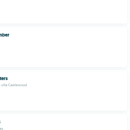
mber
ters
 villa Castlewood
S
es