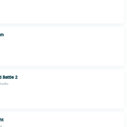
wn
 Battle 2
tudio
ht
es