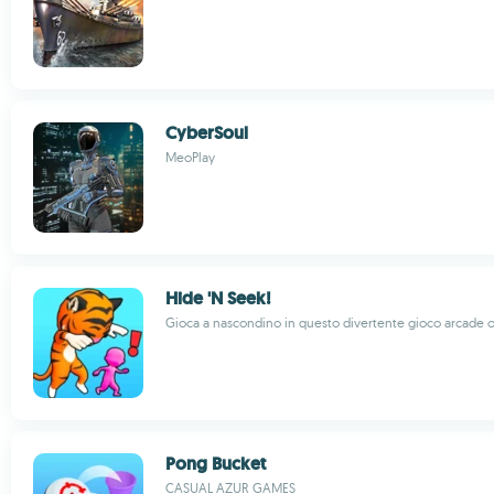
CyberSoul
MeoPlay
Hide 'N Seek!
Gioca a nascondino in questo divertente gioco arcade 
Pong Bucket
CASUAL AZUR GAMES