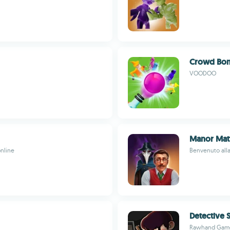
Crowd Bo
VOODOO
Manor Mat
online
Benvenuto alla
Detective 
Rawhand Gam