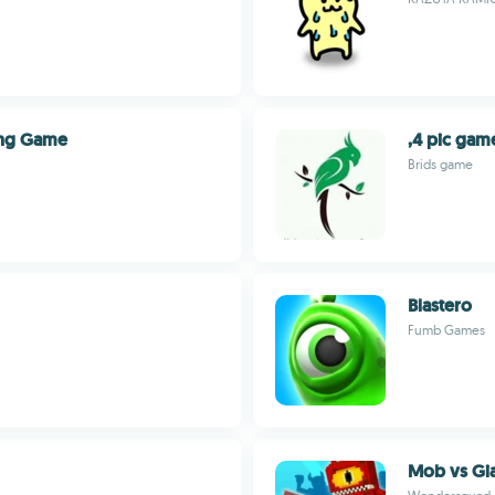
ting Game
,4 pic gam
Brids game
Blastero
Fumb Games
Mob vs Gi