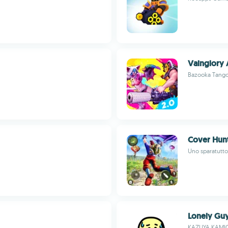
Vainglory A
Bazooka Tang
Cover Hun
Uno sparatutto
Lonely Gu
KAZUYA KAMI