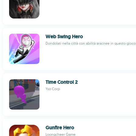
Web Swing Hero
Dondolati nella città con abilità aracnee in questo gioc
Time Control 2
Yso Corp
Gunfire Hero
Loongcheer Game