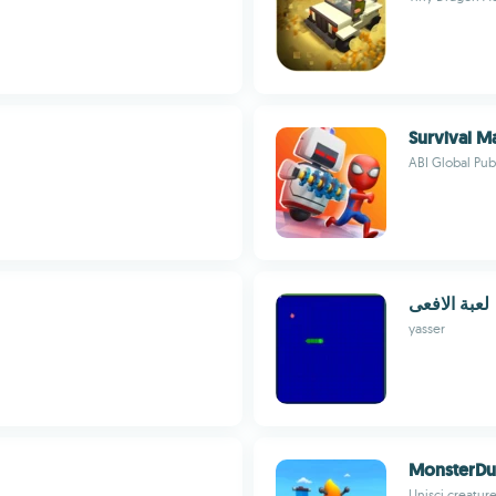
Survival M
ABI Global Pub
لعبة الافعى
yasser
MonsterDu
Unisci creature