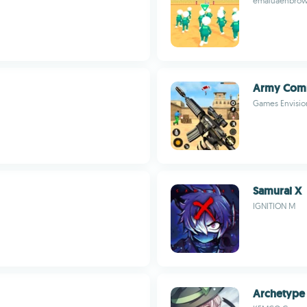
emaluaenbro
Army Com
Games Envisio
Samurai X
IGNITION M
Archetype