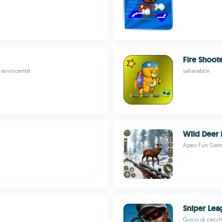
Fire Shoot
o avvincente
saharabox
Wild Deer
Apex Fun Gam
Sniper Lea
Gioco di cecch