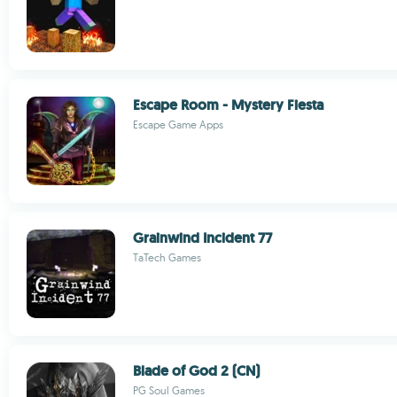
Escape Room - Mystery Fiesta
Escape Game Apps
Grainwind Incident 77
TaTech Games
Blade of God 2 (CN)
PG Soul Games