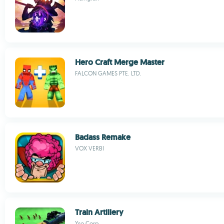
Hero Craft Merge Master
FALCON GAMES PTE. LTD.
Badass Remake
VOX VERBI
Train Artillery
Yso Corp