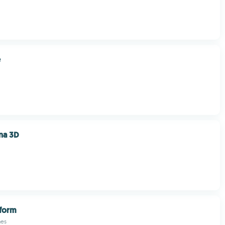
e
na 3D
sform
mes