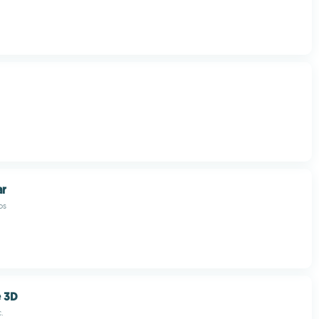
ar
os
e 3D
.