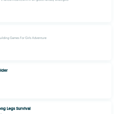
uilding Games For Girls Adventure
ider
g Legs Survival