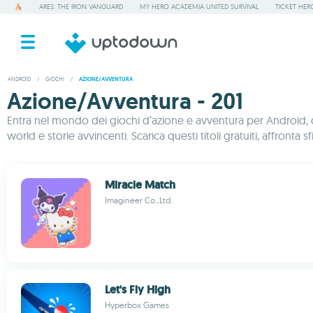
ARES: THE IRON VANGUARD
MY HERO ACADEMIA UNITED SURVIVAL
TICKET HER
ANDROID
/
GIOCHI
/
AZIONE/AVVENTURA
Azione/Avventura - 201
Entra nel mondo dei giochi d’azione e avventura per Android, do
world e storie avvincenti. Scarica questi titoli gratuiti, affront
Miracle Match
Imagineer Co.,Ltd.
Let's Fly High
Hyperbox Games