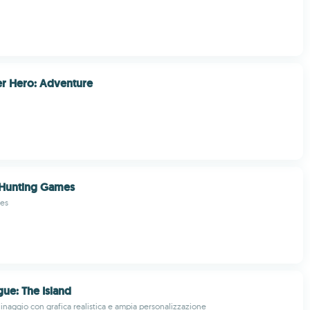
er Hero: Adventure
 Hunting Games
es
gue: The Island
inaggio con grafica realistica e ampia personalizzazione