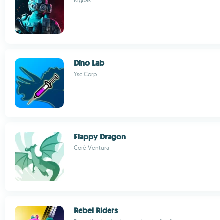
Rigbak
Dino Lab
Yso Corp
Flappy Dragon
Coré Ventura
Rebel Riders