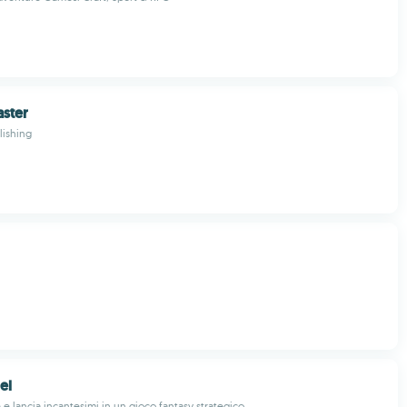
aster
lishing
el
 e lancia incantesimi in un gioco fantasy strategico