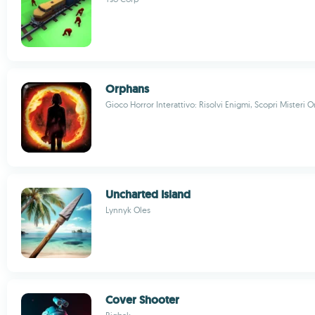
Orphans
Gioco Horror Interattivo: Risolvi Enigmi, Scopri Misteri O
Uncharted Island
Lynnyk Oles
Cover Shooter