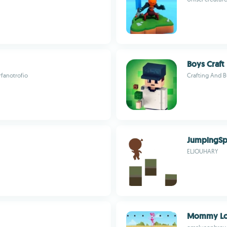
Boys Craft
rfanotrofio
Crafting And B
JumpingSp
ELJOUHARY
Mommy Lon