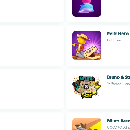
Relic Hero
w
Lightneer
Bruno & St
Yefferson LLan
Miner Rac
GOODROID,Inc