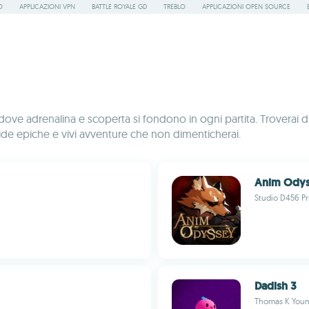
O
APPLICAZIONI VPN
BATTLE ROYALE GD
TREBLO
APPLICAZIONI OPEN SOURCE
ve adrenalina e scoperta si fondono in ogni partita. Troverai di 
a sfide epiche e vivi avventure che non dimenticherai.
Anim Ody
Studio D456 Pr
Dadish 3
Thomas K You