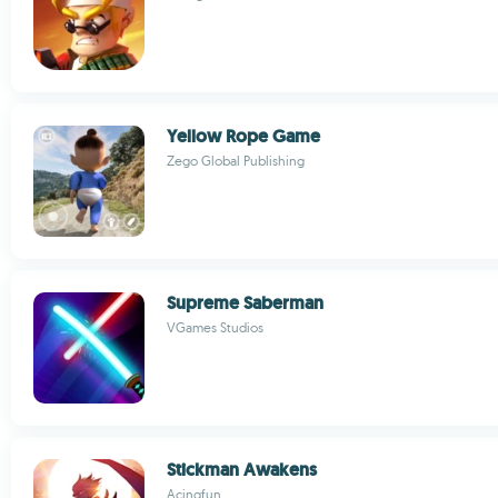
Yellow Rope Game
Zego Global Publishing
Supreme Saberman
VGames Studios
Stickman Awakens
Acingfun