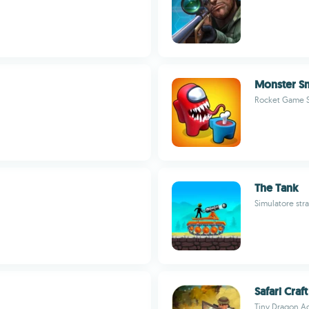
Monster S
Rocket Game S
The Tank
Simulatore stra
Safari Craf
Tiny Dragon A