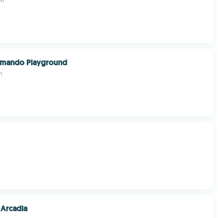
wn
mando Playground
n
 Arcadia