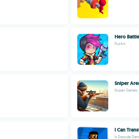
Hero Battl
PuzArt
Sniper Are
Sniper Games
I Can Tran
Is Daouda Ga