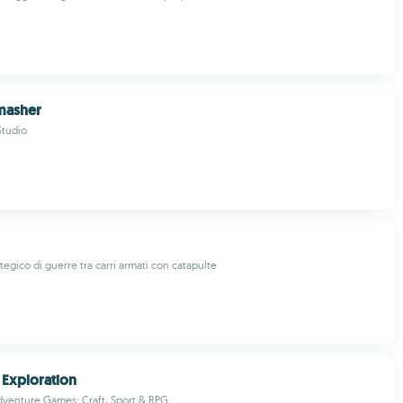
masher
tudio
tegico di guerre tra carri armati con catapulte
t Exploration
dventure Games: Craft, Sport & RPG