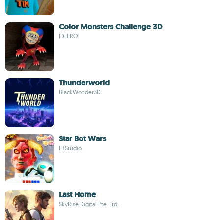
Color Monsters Challenge 3D
IDLERO
Thunderworld
BlackWonder3D
Star Bot Wars
LRStudio
Last Home
SkyRise Digital Pte. Ltd.