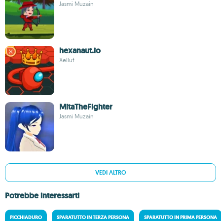
Jasmi Muzain
hexanaut.io
Xelluf
MitaTheFighter
Jasmi Muzain
VEDI ALTRO
Potrebbe interessarti
PICCHIADURO
SPARATUTTO IN TERZA PERSONA
SPARATUTTO IN PRIMA PERSONA