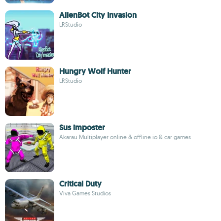
AlienBot City Invasion
LRStudio
Hungry Wolf Hunter
LRStudio
Sus imposter
Akarau Multiplayer online & offline io & car games
Critical Duty
Viva Games Studios