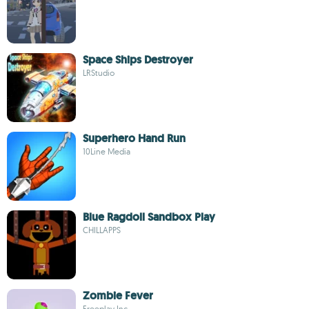
Space Ships Destroyer
LRStudio
Superhero Hand Run
10Line Media
Blue Ragdoll Sandbox Play
CHILLAPPS
Zombie Fever
Freeplay Inc