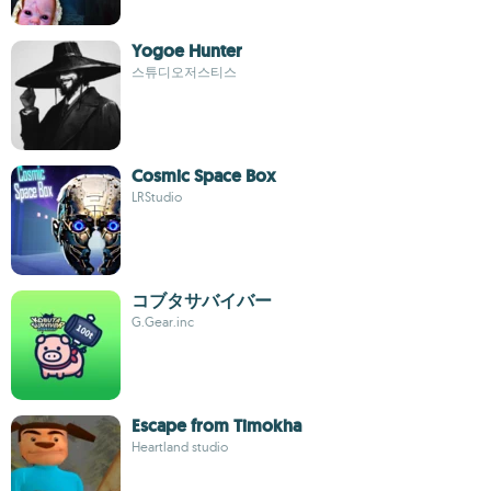
Yogoe Hunter
스튜디오저스티스
Cosmic Space Box
LRStudio
コブタサバイバー
G.Gear.inc
Escape from Timokha
Heartland studio