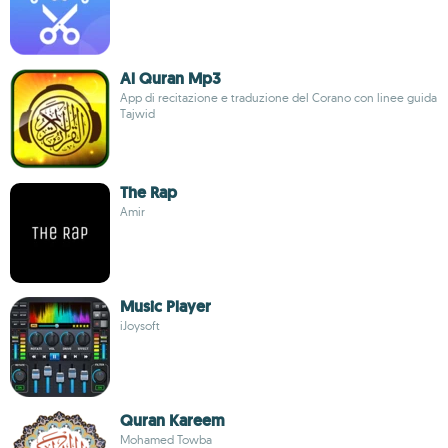
Al Quran Mp3
App di recitazione e traduzione del Corano con linee guida
Tajwid
The Rap
Amir
Music Player
iJoysoft
Quran Kareem
Mohamed Towba