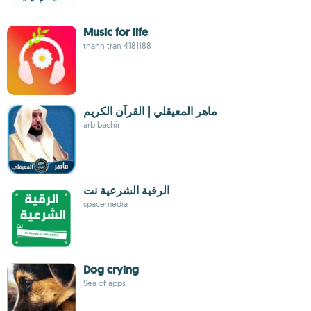
Music for life
thanh tran 4181188
ماهر المعيقلي | القرآن الكريم
arb bachir
الرقية الشرعية نت
spacemedia
Dog crying
Sea of apps