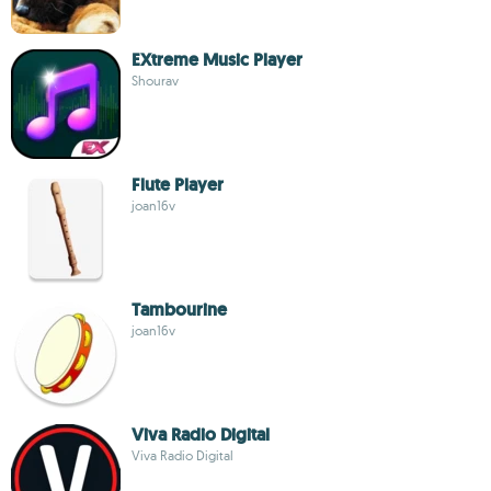
EXtreme Music Player
Shourav
Flute Player
joan16v
Tambourine
joan16v
Viva Radio Digital
Viva Radio Digital