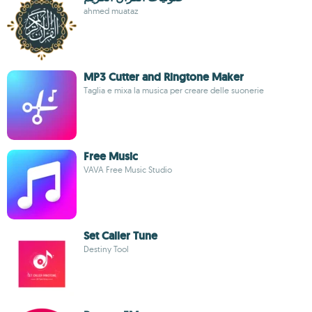
ahmed muataz
MP3 Cutter and Ringtone Maker
Taglia e mixa la musica per creare delle suonerie
Free Music
VAVA Free Music Studio
Set Caller Tune
Destiny Tool