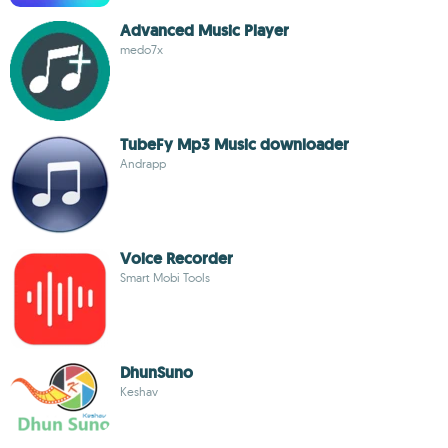
Advanced Music Player
medo7x
TubeFy Mp3 Music downloader
Andrapp
Voice Recorder
Smart Mobi Tools
DhunSuno
Keshav