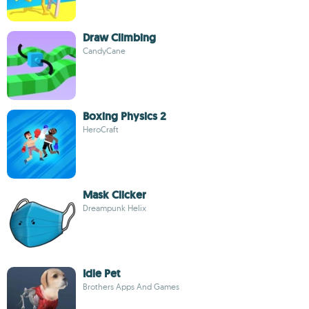
Draw Climbing
CandyCane
Boxing Physics 2
HeroCraft
Mask Clicker
Dreampunk Helix
Idle Pet
Brothers Apps And Games