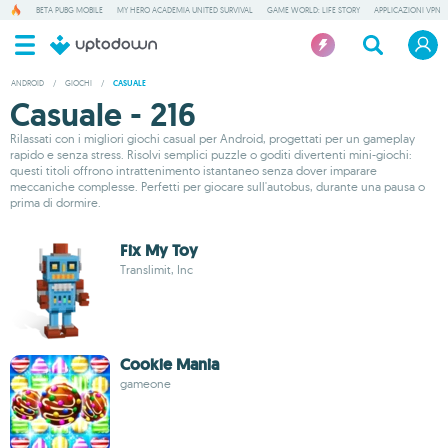
BETA PUBG MOBILE
MY HERO ACADEMIA UNITED SURVIVAL
GAME WORLD: LIFE STORY
APPLICAZIONI VPN
ANDROID
/
GIOCHI
/
CASUALE
Casuale - 216
Rilassati con i migliori giochi casual per Android, progettati per un gameplay
rapido e senza stress. Risolvi semplici puzzle o goditi divertenti mini-giochi:
questi titoli offrono intrattenimento istantaneo senza dover imparare
meccaniche complesse. Perfetti per giocare sull'autobus, durante una pausa o
prima di dormire.
Fix My Toy
Translimit, Inc
Cookie Mania
gameone