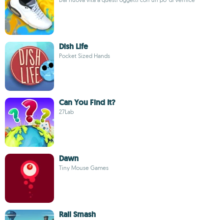
Dish Life
Pocket Sized Hands
Can You Find It?
27Lab
Dawn
Tiny Mouse Games
Rail Smash