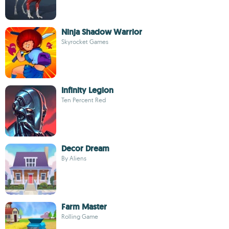
Ninja Shadow Warrior
Skyrocket Games
Infinity Legion
Ten Percent Red
Decor Dream
By Aliens
Farm Master
Rolling Game