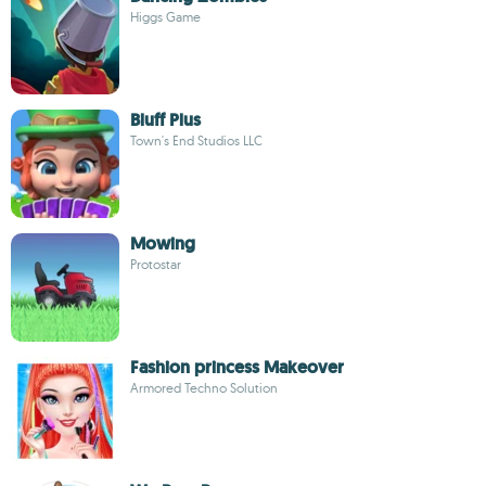
Higgs Game
Bluff Plus
Town's End Studios LLC
Mowing
Protostar
Fashion princess Makeover
Armored Techno Solution