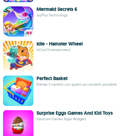
Mermaid Secrets 6
JoyPlus Technology
Idle - Hamster Wheel
IsCool Entertainment
Perfect Basket
Riempi il carrello con quanti più prodotti possibile
Surprise Eggs Games And Kid Toys
Kaufcom Games Apps Widgets