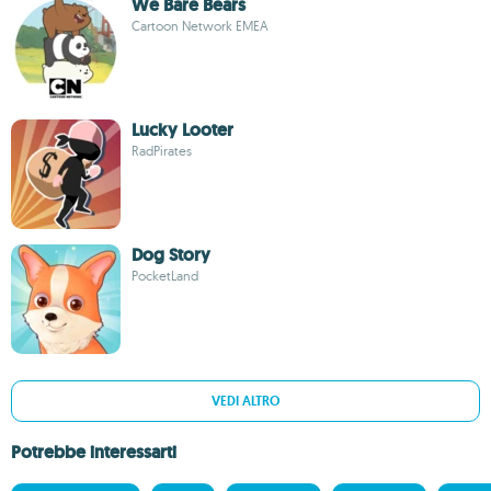
We Bare Bears
Cartoon Network EMEA
Lucky Looter
RadPirates
Dog Story
PocketLand
VEDI ALTRO
Potrebbe interessarti