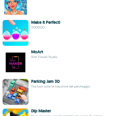
Make It Perfect!
VOODOO
MoArt
Xinh Flower Studio
Parking Jam 3D
Tira fuori tutte le macchine dal parcheggio
Dip Master
Dai nuova vita a questi oggetti con un po' di vernice