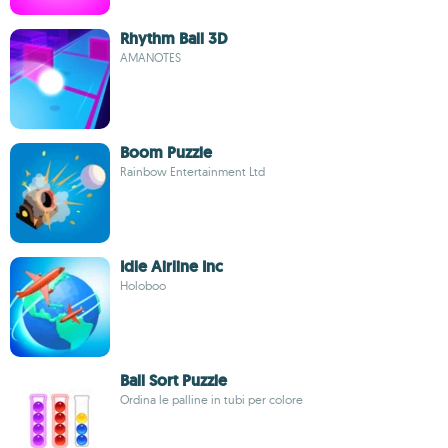
Rhythm Ball 3D
AMANOTES
Boom Puzzle
Rainbow Entertainment Ltd
Idle Airline Inc
Holoboo
Ball Sort Puzzle
Ordina le palline in tubi per colore