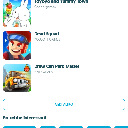
Toyoyo and Yummy Town
Connetgames
Dead Squad
YOULOFT GAMES
Draw Car: Park Master
ANT GAMES
VEDI ALTRO
Potrebbe interessarti