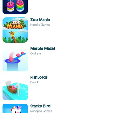
Zoo Mania
Noodle Games
Marble Maze!
Owlient
FishLords
DavoH
Stacky Bird
Kooapps Games