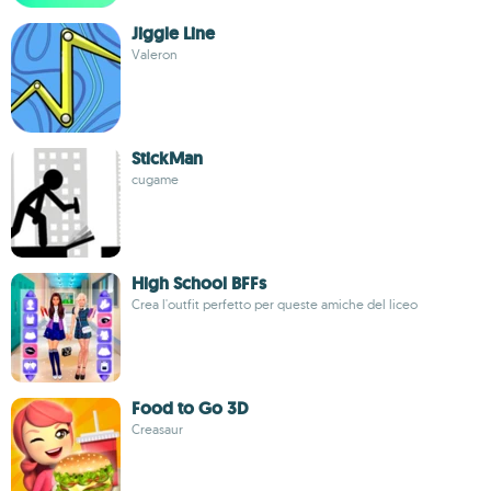
Jiggle Line
Valeron
StickMan
cugame
High School BFFs
Crea l'outfit perfetto per queste amiche del liceo
Food to Go 3D
Creasaur