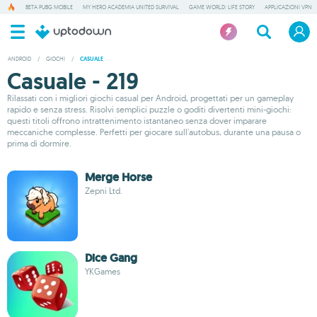
BETA PUBG MOBILE
MY HERO ACADEMIA UNITED SURVIVAL
GAME WORLD: LIFE STORY
APPLICAZIONI VPN
ANDROID
/
GIOCHI
/
CASUALE
Casuale - 219
Rilassati con i migliori giochi casual per Android, progettati per un gameplay
rapido e senza stress. Risolvi semplici puzzle o goditi divertenti mini-giochi:
questi titoli offrono intrattenimento istantaneo senza dover imparare
meccaniche complesse. Perfetti per giocare sull'autobus, durante una pausa o
prima di dormire.
Merge Horse
Zepni Ltd.
Dice Gang
YKGames