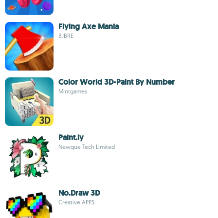
Flying Axe Mania
BJBRE
Color World 3D-Paint By Number
Mintgames
Paint.ly
Newque Tech Limited
No.Draw 3D
Creative APPS