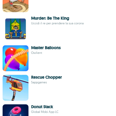
Murder: Be The King
Uccidi il re per prendere la sua corona
Master Balloons
Owlient
Rescue Chopper
Sappgames
Donut Stack
Global Mobi App LC