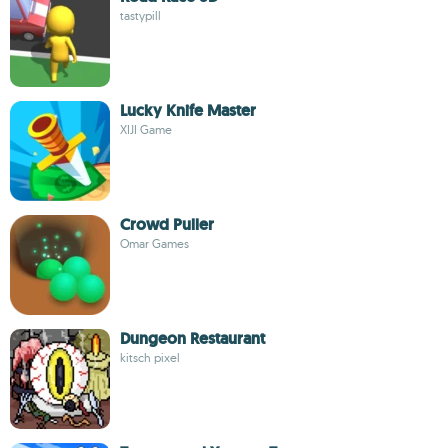
tastypill
Lucky Knife Master
XIJI Game
Crowd Puller
Omar Games
Dungeon Restaurant
kitsch pixel