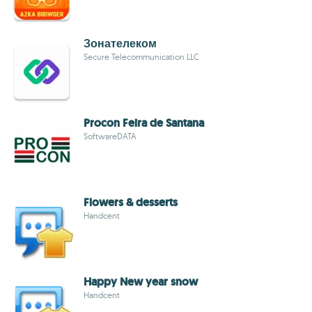
Зонателеком
Secure Telecommunication LLC
Procon Feira de Santana
SoftwareDATA
Flowers & desserts
Handcent
Happy New year snow
Handcent