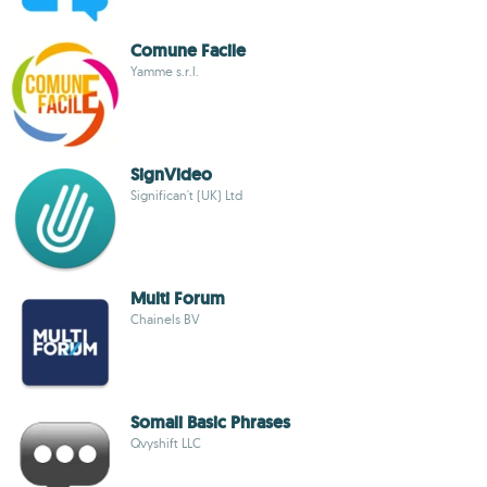
Comune Facile
Yamme s.r.l.
SignVideo
Significan't (UK) Ltd
Multi Forum
Chainels BV
Somali Basic Phrases
Qvyshift LLC