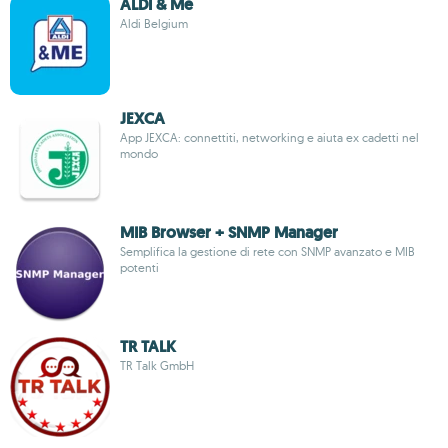
ALDI & Me
Aldi Belgium
JEXCA
App JEXCA: connettiti, networking e aiuta ex cadetti nel
mondo
MIB Browser + SNMP Manager
Semplifica la gestione di rete con SNMP avanzato e MIB
potenti
TR TALK
TR Talk GmbH