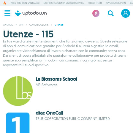
ARES: THE IRON VANGUARD
MY HERO ACADEMIA UNITED SURVIVAL
TICKET HERO
APPLICAZIONI VPN
BA
ANDROID
/
APP
/
COMUNICAZIONE
/
UTENZE
Utenze - 115
La tua vita digitale merita strumenti che funzionano davvero. Questa selezione
di app di comunicazione gratuite per Android ti aiuterà a gestire le email,
organizzare videochiamate di lavoro o chattare con le community senza caos.
Dai client di posta affidabili alle piattaforme collaborative per progetti di team,
queste app semplificano il modo in cui comunichi ogni giorno, senza
appesantire il tuo dispositivo.
La Blossoms School
MR Softwares
dtac OneCall
TRUE CORPORATION PUBLIC COMPANY LIMITED