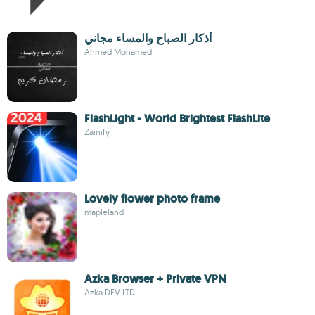
أذكار الصباح والمساء مجاني
Ahmed Mohamed
FlashLight - World Brightest FlashLite
Zainify
Lovely flower photo frame
mapleland
Azka Browser + Private VPN
Azka DEV LTD