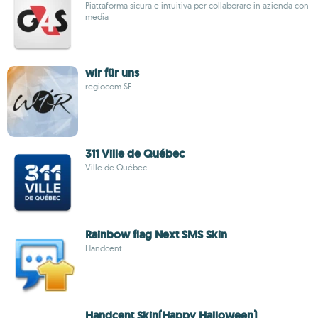
Piattaforma sicura e intuitiva per collaborare in azienda con
media
wir für uns
regiocom SE
311 Ville de Québec
Ville de Québec
Rainbow flag Next SMS Skin
Handcent
Handcent Skin(Happy Halloween)