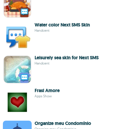
Water color Next SMS Skin
Handcent
Leisurely sea skin for Next SMS
Handcent
Frasi Amore
Apps Show
Organize meu Condomínio
Organize meu Condomínio