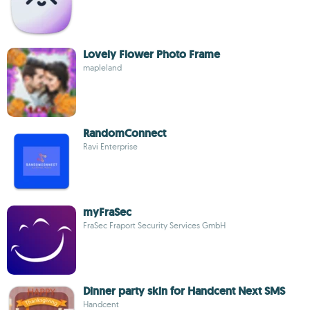
Lovely Flower Photo Frame
mapleland
RandomConnect
Ravi Enterprise
myFraSec
FraSec Fraport Security Services GmbH
Dinner party skin for Handcent Next SMS
Handcent