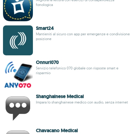
fonologica
Smart24
Mantieniti al sicuro con app per emergenze e condivisione
posizione
Onnuri070
Servizio telefonico 070 globale con risposte smart e
risparmio
Shanghainese Medical
Impara lo shanghainese medico con audio, senza internet
Chavacano Medical