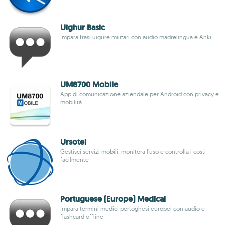
Uighur Basic
Impara frasi uigure militari con audio madrelingua e Anki
UM8700 Mobile
App di comunicazione aziendale per Android con privacy e
mobilità
Ursotel
Gestisci servizi mobili, monitora l'uso e controlla i costi
facilmente
Portuguese (Europe) Medical
Impara termini medici portoghesi europei con audio e
flashcard offline