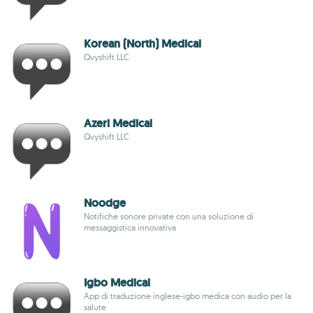
Korean (North) Medical
Qvyshift LLC
Azeri Medical
Qvyshift LLC
Noodge
Notifiche sonore private con una soluzione di
messaggistica innovativa
Igbo Medical
App di traduzione inglese-igbo medica con audio per la
salute