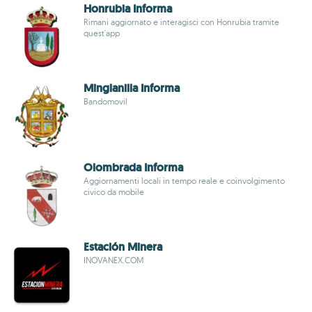
Honrubia Informa
Rimani aggiornato e interagisci con Honrubia tramite
quest'app
Minglanilla Informa
Bandomovil
Olombrada Informa
Aggiornamenti locali in tempo reale e coinvolgimento
civico da mobile
Estación Minera
INOVANEX.COM