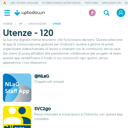
ARES: THE IRON VANGUARD
MY HERO ACADEMIA UNITED SURVIVAL
TICKET HERO
APPLICAZIONI VPN
BA
ANDROID
/
APP
/
COMUNICAZIONE
/
UTENZE
Utenze - 120
La tua vita digitale merita strumenti che funzionano davvero. Questa selezione
di app di comunicazione gratuite per Android ti aiuterà a gestire le email,
organizzare videochiamate di lavoro o chattare con le community senza caos.
Dai client di posta affidabili alle piattaforme collaborative per progetti di team,
queste app semplificano il modo in cui comunichi ogni giorno, senza
appesantire il tuo dispositivo.
@NLaG
Chapelcroft limited
SVC2go
Resta informato e trova lavoro a Chemnitz con questa app
completa