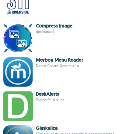
Compress Image
tipsfoururdu
Merbon Menu Reader
Domat Control System s.r.o.
DeskAlerts
ToolbarStudio, Inc.
Glaskalica
Migliora la lettura con esercizi di consapevolezza