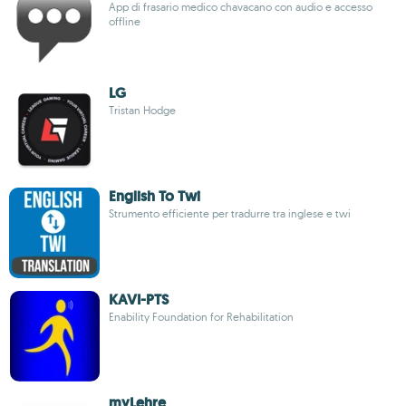
App di frasario medico chavacano con audio e accesso
offline
LG
Tristan Hodge
English To Twi
Strumento efficiente per tradurre tra inglese e twi
KAVI-PTS
Enability Foundation for Rehabilitation
myLehre