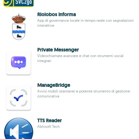
Riolobos Informa
App di governance locale in tempo reale con segnalazioni
interattive
Private Messenger
Videochiamate avanzate e chat con strumenti social
integrati
ManageBridge
Avvisi mobili istantanei e potente strumento di gestione
comunicativa
TTS Reader
Abhisoft Tech