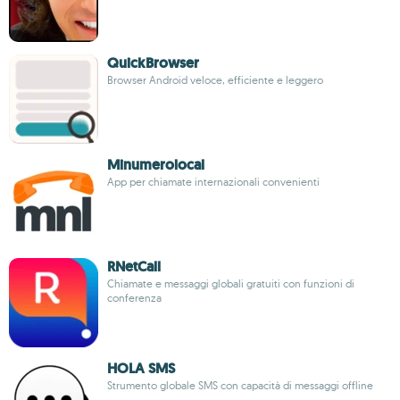
QuickBrowser
Browser Android veloce, efficiente e leggero
Minumerolocal
App per chiamate internazionali convenienti
RNetCall
Chiamate e messaggi globali gratuiti con funzioni di
conferenza
HOLA SMS
Strumento globale SMS con capacità di messaggi offline