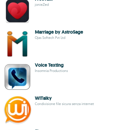
jonieZed
Marriage by AstroSage
Ojas Softech Pvt Ltd
Voice Texting
Insomnia Productions
WiTalky
Condivisione file sicura senza internet