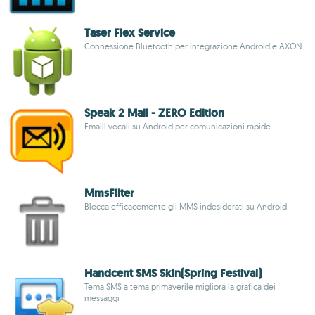
Taser Flex Service
Connessione Bluetooth per integrazione Android e AXON
Speak 2 Mail - ZERO Edition
Emaill vocali su Android per comunicazioni rapide
MmsFilter
Blocca efficacemente gli MMS indesiderati su Android
Handcent SMS Skin(Spring Festival)
Tema SMS a tema primaverile migliora la grafica dei
messaggi