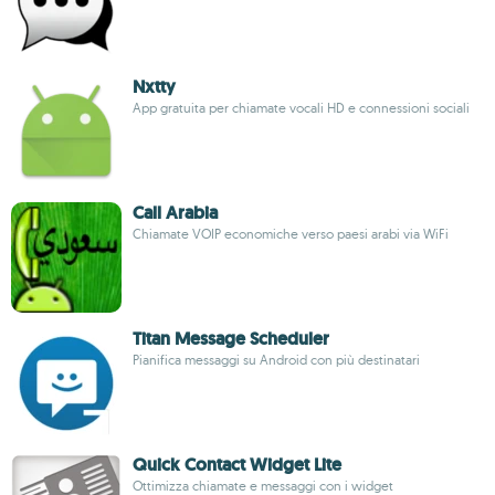
Nxtty
App gratuita per chiamate vocali HD e connessioni sociali
Call Arabia
Chiamate VOIP economiche verso paesi arabi via WiFi
Titan Message Scheduler
Pianifica messaggi su Android con più destinatari
Quick Contact Widget Lite
Ottimizza chiamate e messaggi con i widget