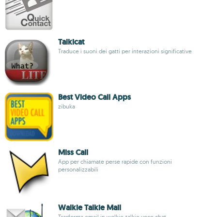
Talkicat
Traduce i suoni dei gatti per interazioni significative
Best Video Call Apps
zibuka
Miss Call
App per chiamate perse rapide con funzioni
personalizzabili
Walkie Talkie Mail
Trasforma email in walkie-talkie voce chat