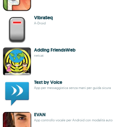
VibraSeq
A-Droid
Adding FriendsWeb
netcat
Text by Voice
App per messaggistica senza mani per guida sicura
EVAN
App controllo vocale per Android con modalità auto