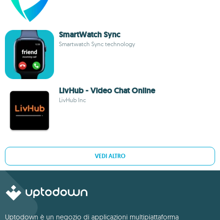
SmartWatch Sync
Smartwatch Sync technology
LivHub - Video Chat Online
LivHub Inc
VEDI ALTRO
Uptodown è un negozio di applicazioni multipiattaforma