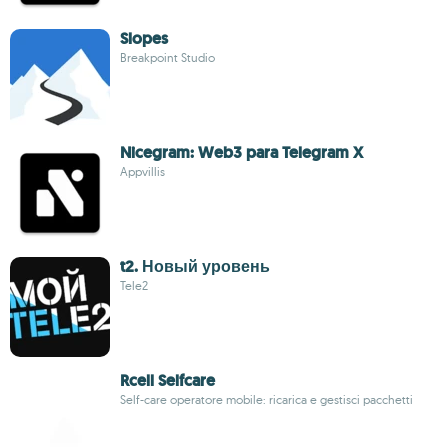
Slopes
Breakpoint Studio
Nicegram: Web3 para Telegram X
Appvillis
t2. Новый уровень
Tele2
Rcell Selfcare
Self-care operatore mobile: ricarica e gestisci pacchetti