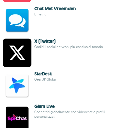
Chat Met Vreemden
Limetric
X (Twitter)
Goditi il social network più conciso al mondo
StarDesk
GearUP Global
Glam Live
Connettiti globalmente con videochat e profili
personalizzati