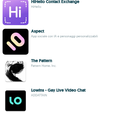
HiHello Contact Exchange
HiHello
Aspect
App sociale con IA e personaggi personalizzabili
The Pattern
Pattern Home, Inc.
Lowins - Gay Live Video Chat
ADDATTAIN