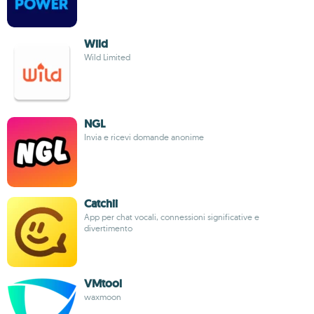
Wild
Wild Limited
NGL
Invia e ricevi domande anonime
Catchii
App per chat vocali, connessioni significative e
divertimento
VMtool
waxmoon