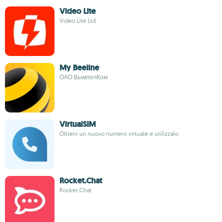
Video Lite
Video Lite Ltd
My Beeline
ОАО ВымпелКом
VirtualSIM
Ottieni un nuovo numero virtuale e utilizzalo
Rocket.Chat
Rocket.Chat