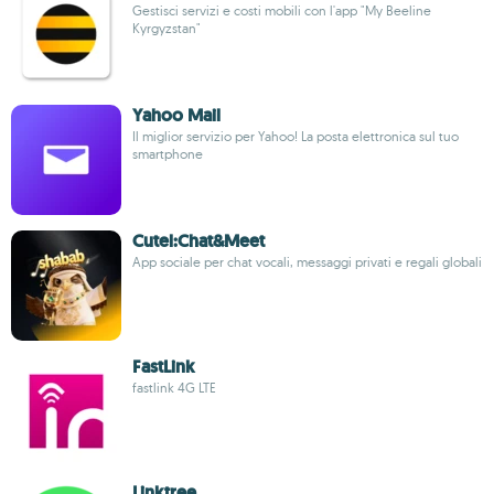
Gestisci servizi e costi mobili con l'app "My Beeline
Kyrgyzstan"
Yahoo Mail
Il miglior servizio per Yahoo! La posta elettronica sul tuo
smartphone
Cutel:Chat&Meet
App sociale per chat vocali, messaggi privati e regali globali
FastLink
fastlink 4G LTE
Linktree