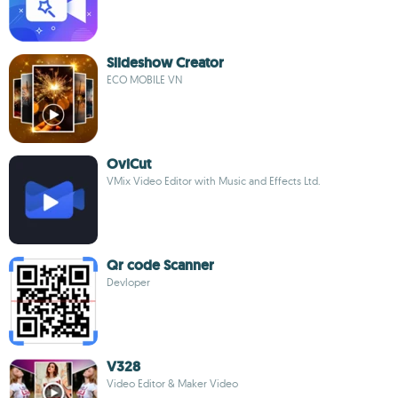
Slideshow Creator
ECO MOBILE VN
OviCut
VMix Video Editor with Music and Effects Ltd.
Qr code Scanner
Devloper
V328
Video Editor & Maker Video