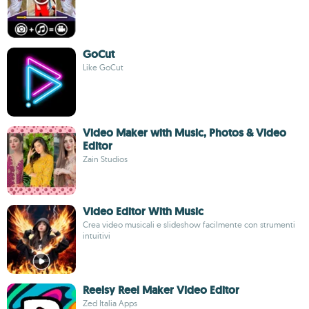
GoCut
Like GoCut
Video Maker with Music, Photos & Video
Editor
Zain Studios
Video Editor With Music
Crea video musicali e slideshow facilmente con strumenti
intuitivi
Reelsy Reel Maker Video Editor
Zed Italia Apps