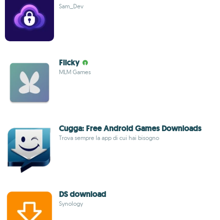
Sam_Dev
Flicky
MLM Games
Cugga: Free Android Games Downloads
Trova sempre la app di cui hai bisogno
DS download
Synology