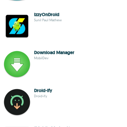
IzzyOnDroid
Sunil Paul Mathew
Download Manager
MobilDev
Droid-ify
Droid-ify