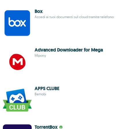
Box
Accedi ai tuoi documenti sul cloud tramite telefono
Advanced Downloader for Mega
Mipony
APPS CLUBE
Bemobi
TorrentBox