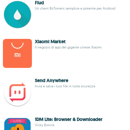
Flud
Un client BitTorrent semplice e potente per Android
Xiaomi Market
Il negozio di app del gigante cinese Xiaomi
Send Anywhere
Invia e salva i tuoi file in tutta sicurezza
1DM Lite: Browser & Downloader
Vicky Bonick