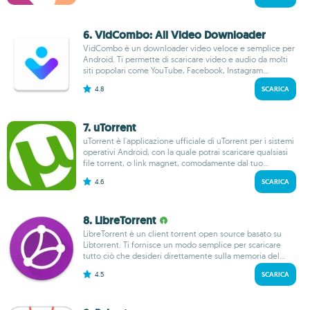
6. VidCombo: All Video Downloader
VidCombo è un downloader video veloce e semplice per
Android. Ti permette di scaricare video e audio da molti
siti popolari come YouTube, Facebook, Instagram...
4.8
SCARICA
7. uTorrent
uTorrent è l'applicazione ufficiale di uTorrent per i sistemi
operativi Android, con la quale potrai scaricare qualsiasi
file torrent, o link magnet, comodamente dal tuo...
4.6
SCARICA
8. LibreTorrent
LibreTorrent è un client torrent open source basato su
Libtorrent. Ti fornisce un modo semplice per scaricare
tutto ciò che desideri direttamente sulla memoria del...
4.5
SCARICA