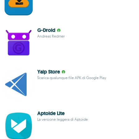
G-Droid
Andreas Redmer
Yalp Store
Scarica qualunque file APK di Google Play
Aptoide Lite
La versione leggera di Aptoide