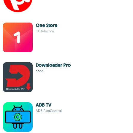
One Store
SK Telecom
Downloader Pro
abcd
ADB TV
ADB AppControl