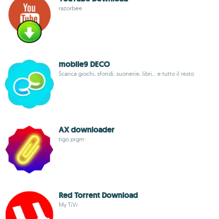
razorbee
mobile9 DECO
Scarica giochi, sfondi, suonerie, libri... e tutto il resto
AX downloader
tigo prgm
Red Torrent Download
My TiVi