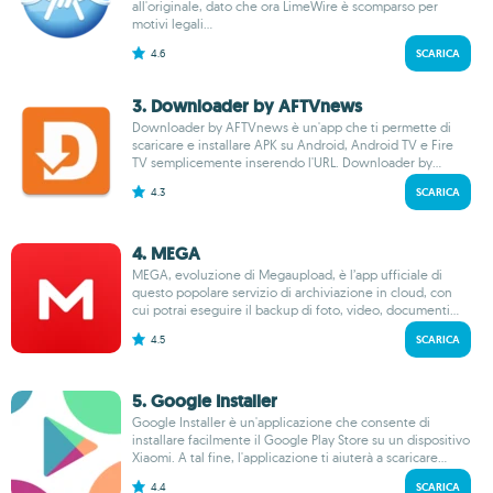
all'originale, dato che ora LimeWire è scomparso per
motivi legali...
4.6
SCARICA
3. Downloader by AFTVnews
Downloader by AFTVnews è un'app che ti permette di
scaricare e installare APK su Android, Android TV e Fire
TV semplicemente inserendo l'URL. Downloader by...
4.3
SCARICA
4. MEGA
MEGA, evoluzione di Megaupload, è l’app ufficiale di
questo popolare servizio di archiviazione in cloud, con
cui potrai eseguire il backup di foto, video, documenti...
4.5
SCARICA
5. Google Installer
Google Installer è un'applicazione che consente di
installare facilmente il Google Play Store su un dispositivo
Xiaomi. A tal fine, l'applicazione ti aiuterà a scaricare...
4.4
SCARICA