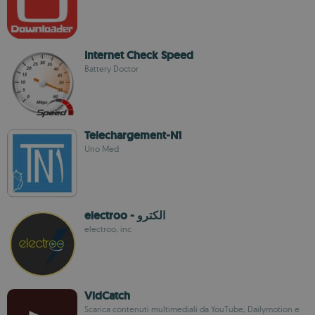
Internet Check Speed
Battery Doctor
Telechargement-N1
Uno Med
electroo - الكترو
electroo, inc
VidCatch
Scarica contenuti multimediali da YouTube, Dailymotion e