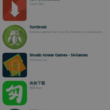
Turbo G&A
TorrDroid
Scarica e gestisci tutti i tuoi file Torrent in un solo punto
Shoaib Anwar Games - SAGames
SAGames, Inc
匆匆下载
朔风Team