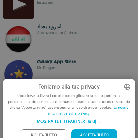
Instagram
أندرويد بغداد
AppInventor for Android
Galaxy App Store
Mr. Dragon
Teniamo alla tua privacy
Uptodown utilizza i cookie per migliorare la tua esperienza,
Filmmint
personalizzando contenuti e annunci in base ai tuoi interessi. Facendo
TechTrinity
ENGLISH
clic su "Accetta tutto" acconsentirai all'uso di questi cookie.
La nostra
informativa sulla privacy
FRENCH
MOSTRA TUTTI I PARTNER
(1910) →
GERMAN
Apptoko
PORTUGUESE
RIFIUTA TUTTO
ACCETTA TUTTO
Un App Store completamente indonesiano