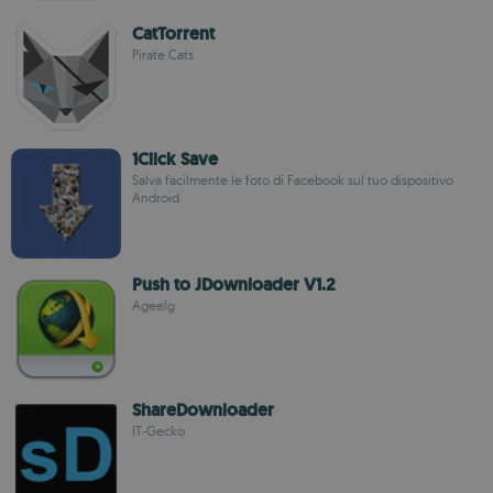
CatTorrent
Pirate Cats
1Click Save
Salva facilmente le foto di Facebook sul tuo dispositivo
Android
Push to JDownloader V1.2
Ageelg
ShareDownloader
IT-Gecko