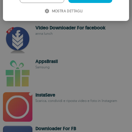
ITALIAN
MOSTRA DETTAGLI
SPANISH
ROMANIAN
Video Downloader For facebook
anna lunch
AppsBrasil
Samsung
InstaSave
Scarica, condividi e riposta video e foto in Instagram
Downloader For FB