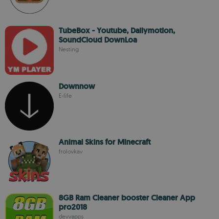
TubeBox - Youtube, Dailymotion,
SoundCloud DownLoa
Nesting
Downnow
E-life
Animal Skins for Minecraft
frolovkav
8GB Ram Cleaner booster Cleaner App
pro2018
devvapps