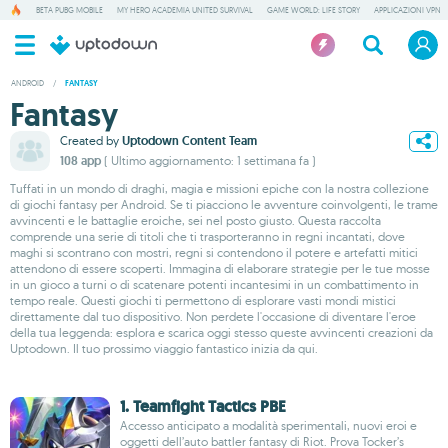
BETA PUBG MOBILE
MY HERO ACADEMIA UNITED SURVIVAL
GAME WORLD: LIFE STORY
APPLICAZIONI VPN
ANDROID
/
FANTASY
Fantasy
Created by
Uptodown Content Team
108 app
( Ultimo aggiornamento: 1 settimana fa )
Tuffati in un mondo di draghi, magia e missioni epiche con la nostra collezione
di giochi fantasy per Android. Se ti piacciono le avventure coinvolgenti, le trame
avvincenti e le battaglie eroiche, sei nel posto giusto. Questa raccolta
comprende una serie di titoli che ti trasporteranno in regni incantati, dove
maghi si scontrano con mostri, regni si contendono il potere e artefatti mitici
attendono di essere scoperti. Immagina di elaborare strategie per le tue mosse
in un gioco a turni o di scatenare potenti incantesimi in un combattimento in
tempo reale. Questi giochi ti permettono di esplorare vasti mondi mistici
direttamente dal tuo dispositivo. Non perdete l'occasione di diventare l'eroe
della tua leggenda: esplora e scarica oggi stesso queste avvincenti creazioni da
Uptodown. Il tuo prossimo viaggio fantastico inizia da qui.
1. Teamfight Tactics PBE
Accesso anticipato a modalità sperimentali, nuovi eroi e
oggetti dell’auto battler fantasy di Riot. Prova Tocker’s