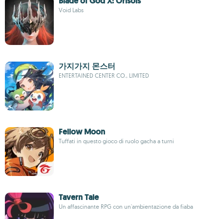
Blade of God X: Orisols
Void Labs
가지가지 몬스터
ENTERTAINED CENTER CO., LIMITED
Fellow Moon
Tuffati in questo gioco di ruolo gacha a turni
Tavern Tale
Un affascinante RPG con un'ambientazione da fiaba