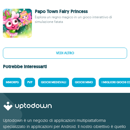
Papo Town Fairy Princess
Esplora un regno magico in un gioco interattivo di
simulazione fatata
VEDI ALTRO
Potrebbe interessarti
MMORPG
PVP
GIOCHI MEDIEVALI
GIOCHI MMO
I MIGLIORI GIOCHI
Uptodown è un negozio di applicazioni multipiattaforma
specializzato in applicazioni per Android. Il nostro obiettivo è quello