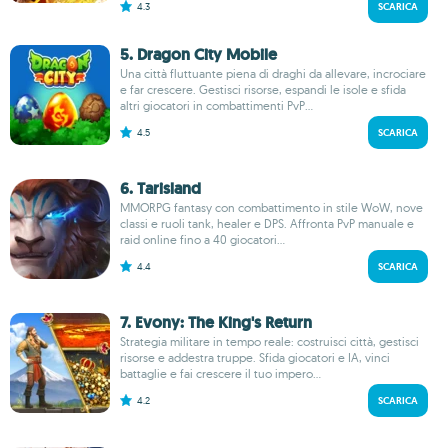
4.3
SCARICA
5. Dragon City Mobile
Una città fluttuante piena di draghi da allevare, incrociare
e far crescere. Gestisci risorse, espandi le isole e sfida
altri giocatori in combattimenti PvP...
4.5
SCARICA
6. Tarisland
MMORPG fantasy con combattimento in stile WoW, nove
classi e ruoli tank, healer e DPS. Affronta PvP manuale e
raid online fino a 40 giocatori...
4.4
SCARICA
7. Evony: The King's Return
Strategia militare in tempo reale: costruisci città, gestisci
risorse e addestra truppe. Sfida giocatori e IA, vinci
battaglie e fai crescere il tuo impero...
4.2
SCARICA