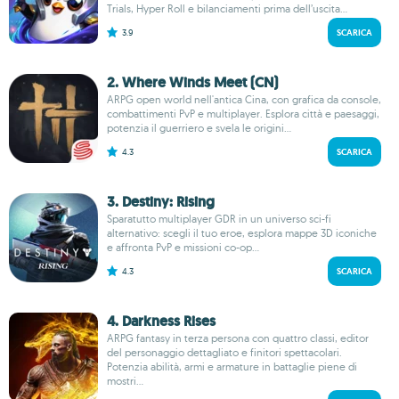
Trials, Hyper Roll e bilanciamenti prima dell’uscita...
3.9
SCARICA
2. Where Winds Meet (CN)
ARPG open world nell'antica Cina, con grafica da console,
combattimenti PvP e multiplayer. Esplora città e paesaggi,
potenzia il guerriero e svela le origini...
4.3
SCARICA
3. Destiny: Rising
Sparatutto multiplayer GDR in un universo sci-fi
alternativo: scegli il tuo eroe, esplora mappe 3D iconiche
e affronta PvP e missioni co-op...
4.3
SCARICA
4. Darkness Rises
ARPG fantasy in terza persona con quattro classi, editor
del personaggio dettagliato e finitori spettacolari.
Potenzia abilità, armi e armature in battaglie piene di
mostri...