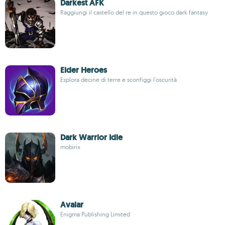
Darkest AFK
Raggiungi il castello del re in questo gioco dark fantasy
Elder Heroes
Esplora decine di terre e sconfiggi l'oscurità
Dark Warrior Idle
mobirix
Avalar
Enigma Publishing Limited