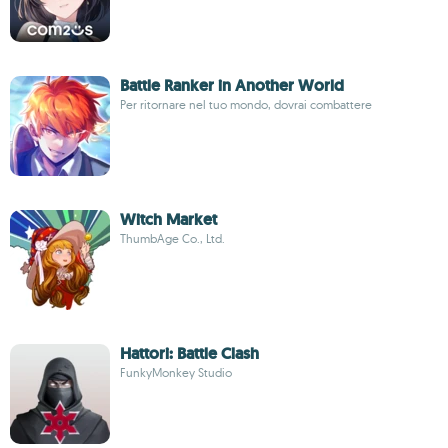
Battle Ranker in Another World
Per ritornare nel tuo mondo, dovrai combattere
Witch Market
ThumbAge Co., Ltd.
Hattori: Battle Clash
FunkyMonkey Studio