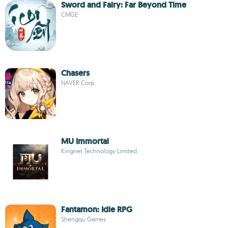
Sword and Fairy: Far Beyond Time
CMGE
Chasers
NAVER Corp.
MU Immortal
Kingnet Technology Limited
Fantamon: Idle RPG
Shengqu Games