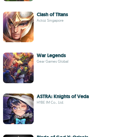
Clash of Titans
Actoz Singapore
War Legends
Gear Games Global
ASTRA: Knights of Veda
HYBE IM Co., Ltd.