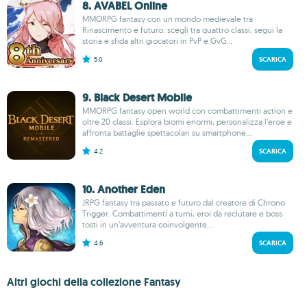
8. AVABEL Online
MMORPG fantasy con un mondo medievale tra
Rinascimento e futuro: scegli tra quattro classi, segui la
storia e sfida altri giocatori in PvP e GvG...
5.0
SCARICA
9. Black Desert Mobile
MMORPG fantasy open world con combattimenti action e
oltre 20 classi. Esplora biomi enormi, personalizza l’eroe e
affronta battaglie spettacolari su smartphone...
4.2
SCARICA
10. Another Eden
JRPG fantasy tra passato e futuro dal creatore di Chrono
Trigger. Combattimenti a turni, eroi da reclutare e boss
tosti in un’avventura coinvolgente...
4.6
SCARICA
Altri giochi della collezione Fantasy