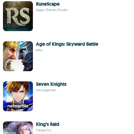
RuneScape
Jagex Games Studio
Age of Kings: Skyward Battle
elex
Seven Knights
nexusgames
King's Raid
Vespa Inc.