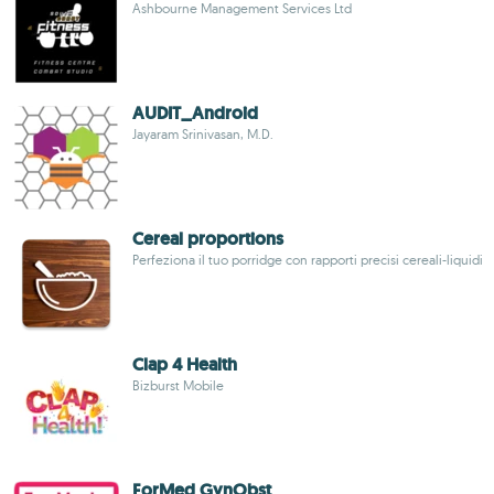
Ashbourne Management Services Ltd
AUDIT_Android
Jayaram Srinivasan, M.D.
Cereal proportions
Perfeziona il tuo porridge con rapporti precisi cereali-liquidi
Clap 4 Health
Bizburst Mobile
ForMed GynObst