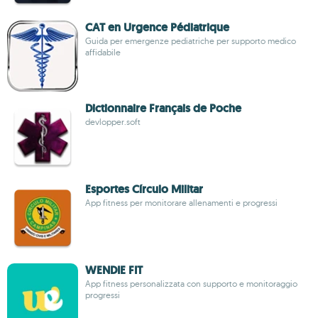
CAT en Urgence Pédiatrique
Guida per emergenze pediatriche per supporto medico
affidabile
Dictionnaire Français de Poche
devlopper.soft
Esportes Círculo Militar
App fitness per monitorare allenamenti e progressi
WENDIE FIT
App fitness personalizzata con supporto e monitoraggio
progressi