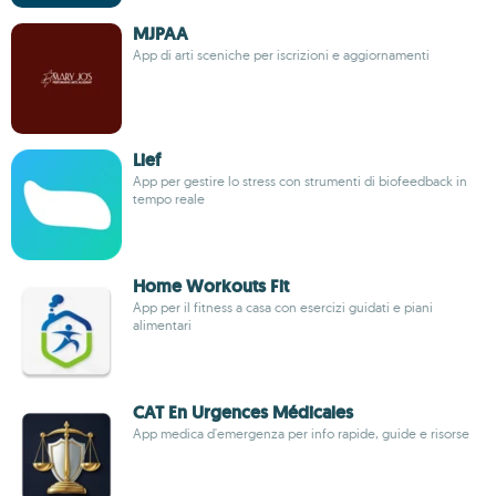
MJPAA
App di arti sceniche per iscrizioni e aggiornamenti
Lief
App per gestire lo stress con strumenti di biofeedback in
tempo reale
Home Workouts Fit
App per il fitness a casa con esercizi guidati e piani
alimentari
CAT En Urgences Médicales
App medica d'emergenza per info rapide, guide e risorse