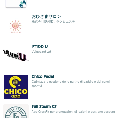
おひさまサロン
株式会社EPARKリラク＆エステ
סטודיו U
Valuecard Ltd.
Chico Padel
Ottimizza la gestione delle partite di paddle e dei centri
sportivi
Full Steam CF
App CrossFit per prenotazioni di lezioni e gestione account