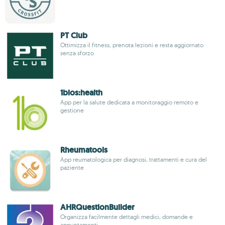
PT Club
Ottimizza il fitness, prenota lezioni e resta aggiornato
senza sforzo
1bios:health
App per la salute dedicata a monitoraggio remoto e
gestione
Rheumatools
App reumatologica per diagnosi, trattamenti e cura del
paziente
AHRQuestionBuilder
Organizza facilmente dettagli medici, domande e
appuntamenti