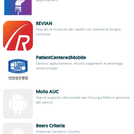
REVIAN
App per la ricrescita dei capelli con sistema di terapia
luminosa
PatientCenteredMobile
Gestisci appuntamenti, record, pagamenti e parcheggi
senza intoppi
Mohs AUC
App di supporto decisionale per chirurgia Mohs e gestione
del cancro
Beers Criteria
American Geriatrics Society