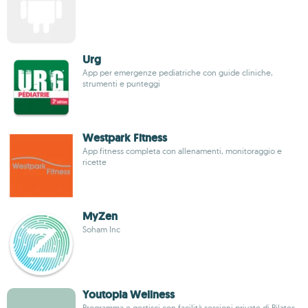
Urg
App per emergenze pediatriche con guide cliniche,
strumenti e punteggi
Westpark Fitness
App fitness completa con allenamenti, monitoraggio e
ricette
MyZen
Soham Inc
Youtopia Wellness
Programma e gestisci con facilità sessioni private di Pilates