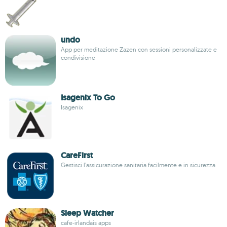
undo
App per meditazione Zazen con sessioni personalizzate e
condivisione
Isagenix To Go
Isagenix
CareFirst
Gestisci l'assicurazione sanitaria facilmente e in sicurezza
Sleep Watcher
cafe-irlandais apps