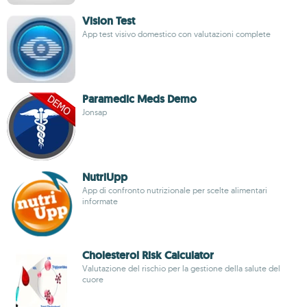
Vision Test
App test visivo domestico con valutazioni complete
Paramedic Meds Demo
Jonsap
NutriUpp
App di confronto nutrizionale per scelte alimentari
informate
Cholesterol Risk Calculator
Valutazione del rischio per la gestione della salute del
cuore