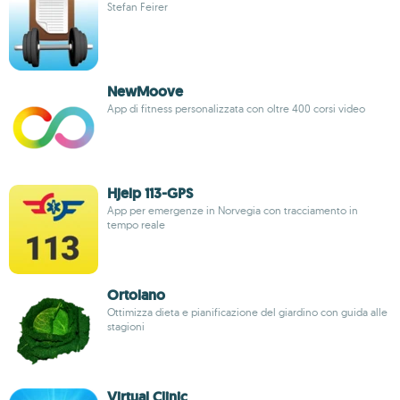
Stefan Feirer
NewMoove
App di fitness personalizzata con oltre 400 corsi video
Hjelp 113-GPS
App per emergenze in Norvegia con tracciamento in
tempo reale
Ortolano
Ottimizza dieta e pianificazione del giardino con guida alle
stagioni
Virtual Clinic