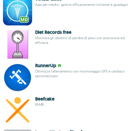
App per medici: gestire efficacemente richieste e guadagni
Diet Records free
Monitora gli obiettivi di perdita di peso con precisione ed
efficacia
RunnerUp
Ottimizza l'allenamento con monitoraggio GPS e cardiaco
personalizzato
Beefcake
PAMB