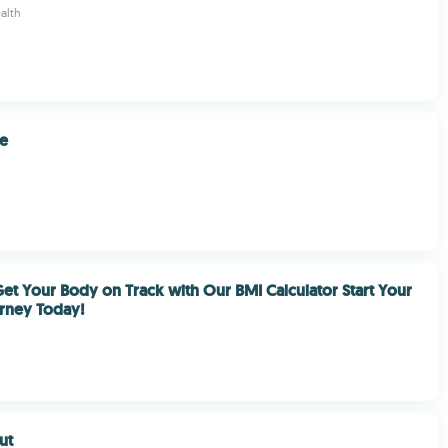
alth
se
et Your Body on Track with Our BMI Calculator Start Your
urney Today!
ut