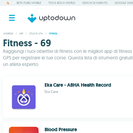
BETA PUBG MOBILE
TOCA BOCA WORLD
GIOCHI DI NARUTO
GOOGLE SHE
ANDROID
/
APP
/
STILE DI VITA
/
FITNESS
Fitness - 69
Raggiungi i tuoi obiettivi di fitness con le migliori app di fitn
GPS per registrare le tue corse. Questa lista di strumenti gratuiti
un atleta esperto.
Eka Care - ABHA Health Record
Eka Care
Blood Pressure