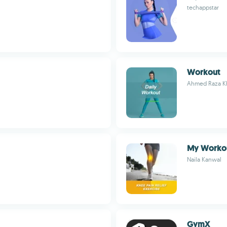
techappstar
Workout
Ahmed Raza K
My Worko
Naila Kanwal
GymX