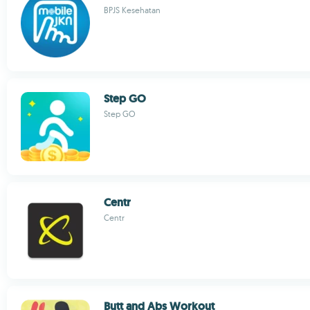
BPJS Kesehatan
Step GO
Step GO
Centr
Centr
Butt and Abs Workout