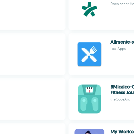
Docplanner He
Alimente-
Leal Apps
BMIcalco-G
Fitness Jo
theCodeArc
My Worko