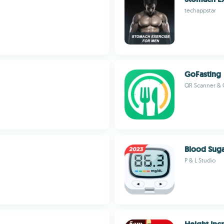
techappstar
GoFasting
QR Scanner & 
Blood Sug
P & L Studio