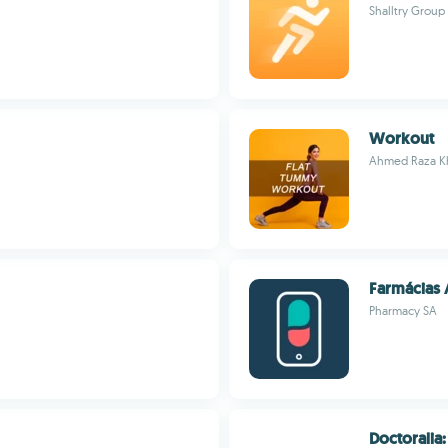
Shalltry Group
Workout
Ahmed Raza K
Farmácias
Pharmacy SA
Doctoralia