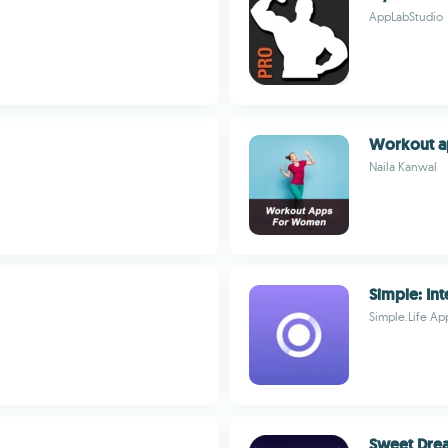
AppLabStudio
Workout a
Naila Kanwal
Simple: Int
Simple.Life Ap
Sweet Dre