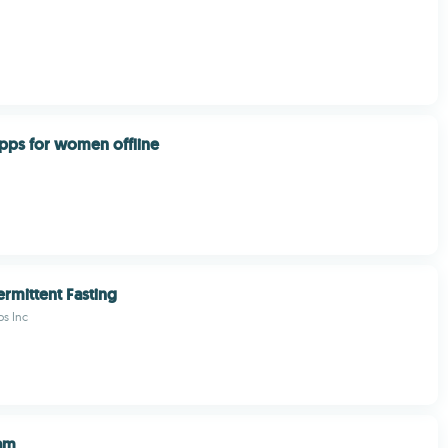
pps for women offline
ermittent Fasting
ps Inc
am