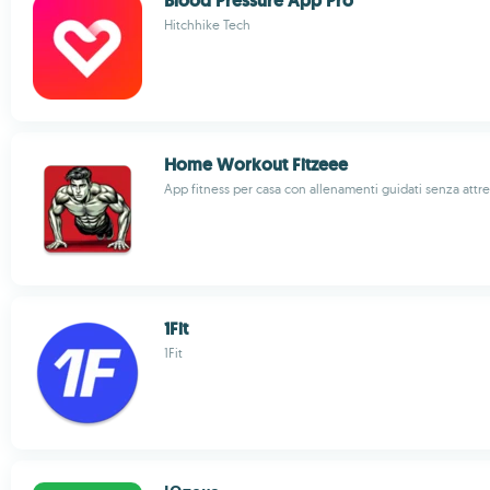
Blood Pressure App Pro
Hitchhike Tech
Home Workout Fitzeee
App fitness per casa con allenamenti guidati senza attre
1Fit
1Fit