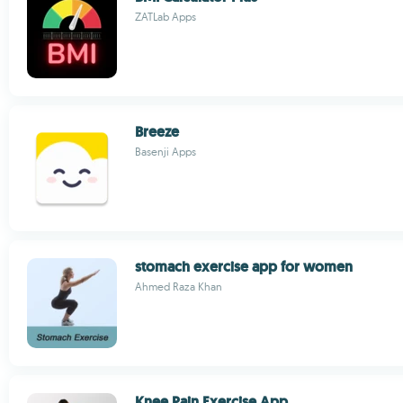
ZATLab Apps
Breeze
Basenji Apps
stomach exercise app for women
Ahmed Raza Khan
Knee Pain Exercise App