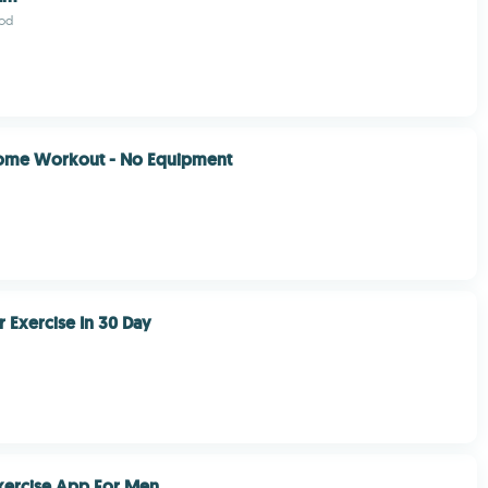
od
me Workout - No Equipment
r Exercise In 30 Day
xercise App For Men