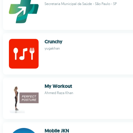
Secretaria Municipal da Saúde - São Paulo - SP
Crunchy
yugakhan
My Workout
Ahmed Raza Khan
Mobile JKN