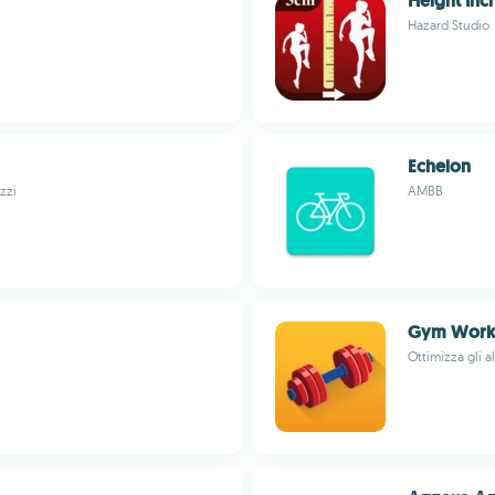
Height Inc
Hazard Studio
Echelon
zzi
AMBB
Gym Worko
Ottimizza gli 