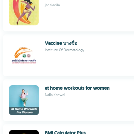
janaladila
Vaccine บางซื่อ
Institute Of Dermatology
at home workouts for women
Naila Kanwal
BMI Calculator Plus