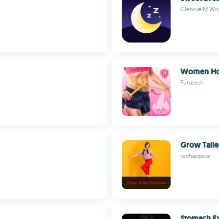
Glennie M Wo
Women Ho
Fututech
Grow Talle
techappstar
Stomach E