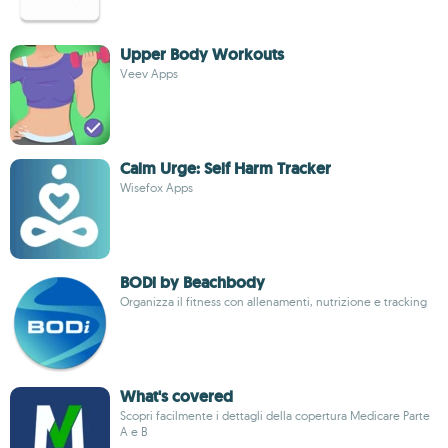
Upper Body Workouts
Veev Apps
Calm Urge: Self Harm Tracker
Wisefox Apps
BODi by Beachbody
Organizza il fitness con allenamenti, nutrizione e tracking
What's covered
Scopri facilmente i dettagli della copertura Medicare Parte
A e B