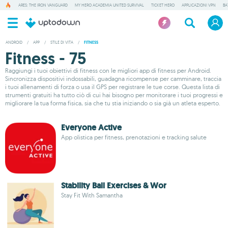
ARES: THE IRON VANGUARD
MY HERO ACADEMIA UNITED SURVIVAL
TICKET HERO
APPLICAZIONI VPN
BA
ANDROID
/
APP
/
STILE DI VITA
/
FITNESS
Fitness - 75
Raggiungi i tuoi obiettivi di fitness con le migliori app di fitness per Android.
Sincronizza dispositivi indossabili, guadagna ricompense per camminare, traccia
i tuoi allenamenti di forza o usa il GPS per registrare le tue corse. Questa lista di
strumenti gratuiti ha tutto ciò di cui hai bisogno per monitorare i tuoi progressi e
migliorare la tua forma fisica, sia che tu stia iniziando o sia già un atleta esperto.
Everyone Active
App olistica per fitness, prenotazioni e tracking salute
Stability Ball Exercises & Wor
Stay Fit With Samantha