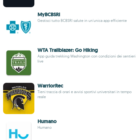
MyBCBSRI
Gestisci tutto BCBSRI salute in un'unica app efficiente
WTA Trailblazer: Go Hiking
App guida trekking Washington con condizioni dei sentieri
live
WarriorRec
Tieni traccia di orari e avvisi sportivi universitari in tempo
reale
Humano
Humano