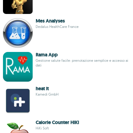
Mes Analyses
Dedalus HealthCare France
Rama App
Gestione salute facile: prenotazione semplice e accesso ai
dati
heat it
Kamedi GmbH
Calorie Counter HiKi
HiKi Soft