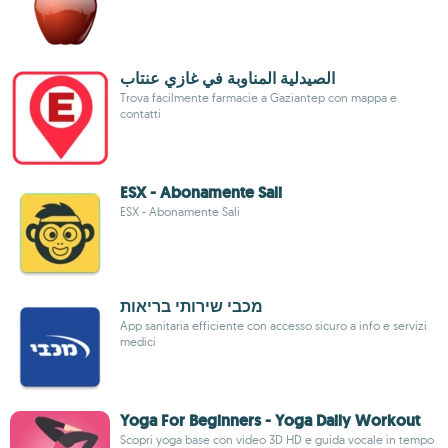
الصيدلية المناوبة في غازي عنتاب
Trova facilmente farmacie a Gaziantep con mappa e
contatti
ESX - Abonamente Sali
ESX - Abonamente Sali
מכבי שירותי בריאות
App sanitaria efficiente con accesso sicuro a info e servizi
medici
Yoga For Beginners - Yoga Daily Workout
Scopri yoga base con video 3D HD e guida vocale in tempo