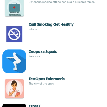
Dizionario medico offline con audio e ricerca rapida
Quit Smoking Get Healthy
Inforain
Zeopoxa Squats
Zeopoxa
TestOpos Enfermería
The city of the apps
CrossX