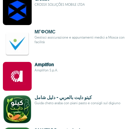
CROSSX SOLUÇÕES MOBILE LTDA
МГФОМС
Gestisci assicurazione e appuntamenti medici a Mosca con
facilità
Amplifon
Amplifon S.p.A.
كيتو دايت بالعربي - دليل شامل
Guida cheto araba con piani pasto e consigli sul digiuno