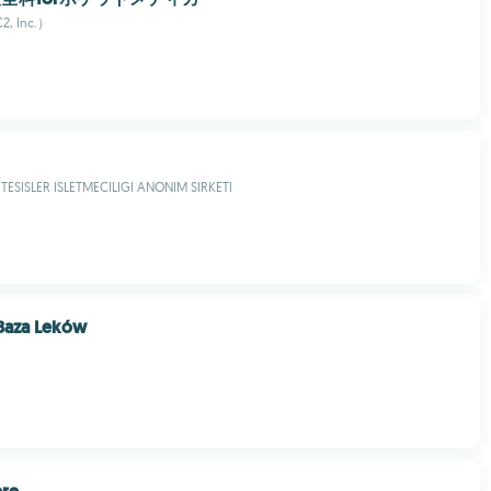
 Inc.）
TESISLER ISLETMECILIGI ANONIM SIRKETI
Baza Leków