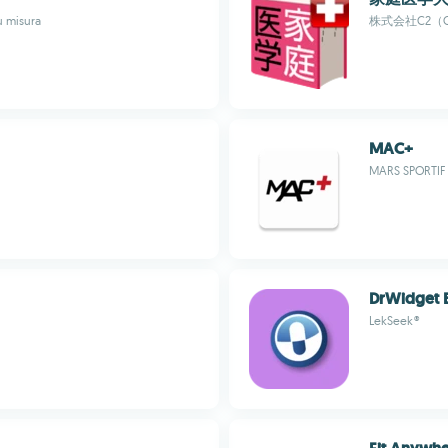
u misura
株式会社C2（C2,
MAC+
MARS SPORTIF 
DrWidget 
LekSeek®