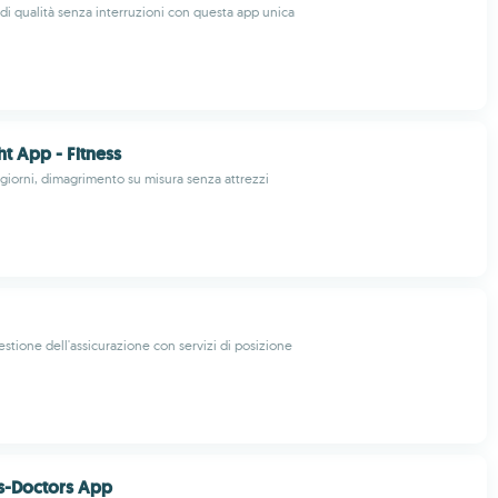
i di qualità senza interruzioni con questa app unica
t App - Fitness
 giorni, dimagrimento su misura senza attrezzi
estione dell'assicurazione con servizi di posizione
s-Doctors App