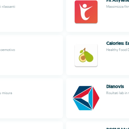
Fit Anywh
 rilassanti
Massimizza fitn
Calories: E
bioemotivo
Healthy Food 
Dianovis
su misura
Risultati lab i