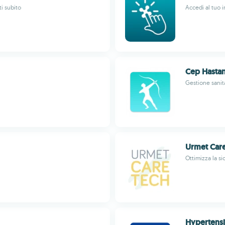
ti subito
Accedi al tuo 
Cep Hasta
Gestione sanit
Urmet Car
Ottimizza la si
Hypertens