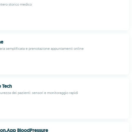
intero storico medico
ne
aria semplificata e prenotazione appuntamenti online
e Tech
curezza dei pazienti: sensori e monitoraggio rapidi
ion.App BloodPressure