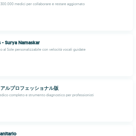
 300.000 medici per collaborare e restare aggiornato
s - Surya Namaskar
o al Sole personalizzabile con velocità vocali guidate
ュアルプロフェッショナル版
dico completo e strumento diagnostico per professionisti
anitario