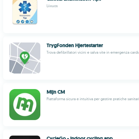
Liixuos
TrygFonden Hjertestarter
Trova defibrillatori vicini e salva vite in emergenza card
Mijn CM
Piattaforma sicura e intuitiva per gestire pratiche sanitar
CycleGo - Indoor cycling app