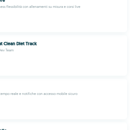
ere
ess flessibilità con allenamenti su misura e corsi live
at Clean Diet Track
Dev Team
n tempo reale e notifiche con accesso mobile sicuro