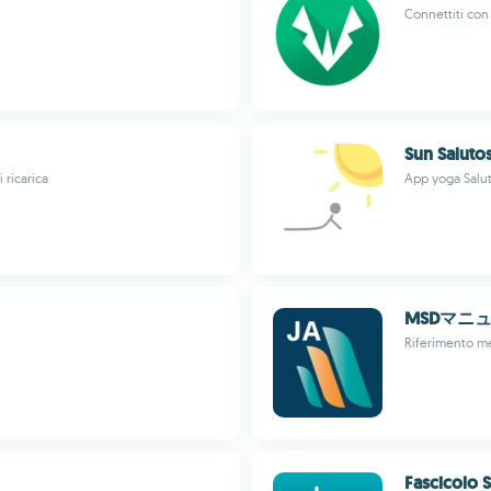
Connettiti con
Sun Saluto
 ricarica
App yoga Salut
MSDマニ
Riferimento me
Fascicolo S