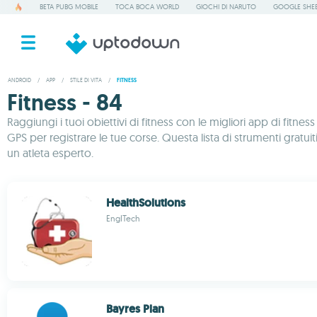
BETA PUBG MOBILE
TOCA BOCA WORLD
GIOCHI DI NARUTO
GOOGLE SHE
ANDROID
/
APP
/
STILE DI VITA
/
FITNESS
Fitness - 84
Raggiungi i tuoi obiettivi di fitness con le migliori app di fitn
GPS per registrare le tue corse. Questa lista di strumenti gratuiti
un atleta esperto.
HealthSolutions
EngITech
Bayres Plan