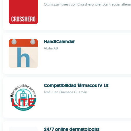
Ottimizza fitness con CrossHero: prenota, traccia, allena
HandiCalendar
Abilia AB
Compatibilidad fármacos IV Lit
José Juan Quesada Guzmán
24/7 online dermatologist