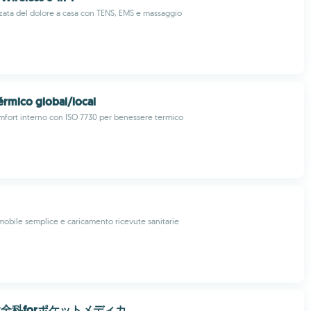
ata del dolore a casa con TENS, EMS e massaggio
térmico global/local
omfort interno con ISO 7730 per benessere termico
obile semplice e caricamento ricevute sanitarie
全科forポケットメディカ