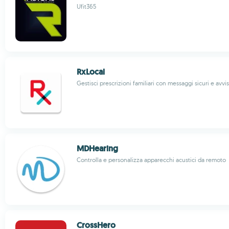
Ufit365
RxLocal
Gestisci prescrizioni familiari con messaggi sicuri e avvisi
MDHearing
Controlla e personalizza apparecchi acustici da remoto
CrossHero