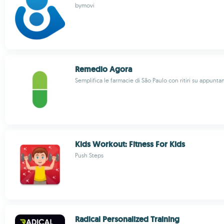
bymovi
Remedio Agora
Semplifica le farmacie di São Paulo con ritiri su appunt
Kids Workout: Fitness For Kids
Push Steps
Radical Personalized Training