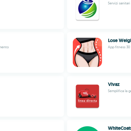
Servizi sanitar
Lose Weigh
amento
App fitness 30
Vivaz
Semplifica la g
WhiteCoat