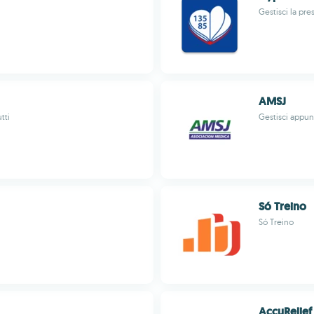
Gestisci la pre
AMSJ
tti
Gestisci appunt
Só Treino
Só Treino
AccuRelief 