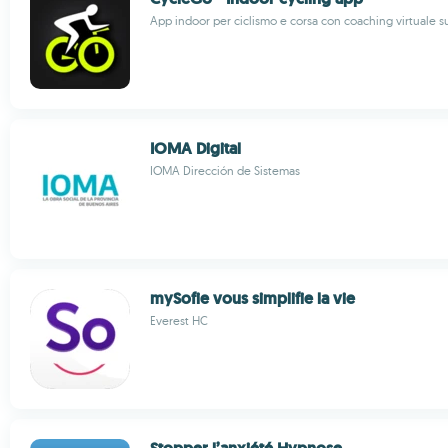
App indoor per ciclismo e corsa con coaching virtuale s
IOMA Digital
IOMA Dirección de Sistemas
mySofie vous simplifie la vie
Everest HC