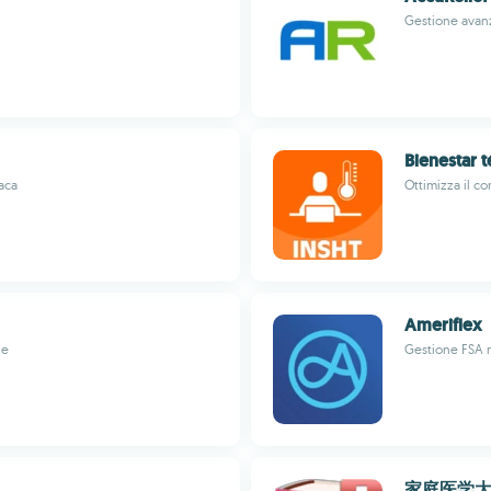
Gestione avanz
Bienestar 
iaca
Ottimizza il c
Ameriflex
ie
Gestione FSA m
家庭医学大