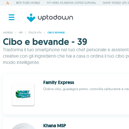
BETA PUBG MOBILE
MY HERO ACADEMIA UNITED SURVIVAL
GAME WORLD: LIFE 
ANDROID
/
APP
/
STILE DI VITA
/
CIBO E BEVANDE
Cibo e bevande - 39
Trasforma il tuo smartphone nel tuo chef personale e assistente
creative con gli ingredienti che hai a casa o ordina il tuo cibo p
modo intelligente.
Family Express
Ordina cibo, guadagna premi, controlla carburante e neg
Khana MSP