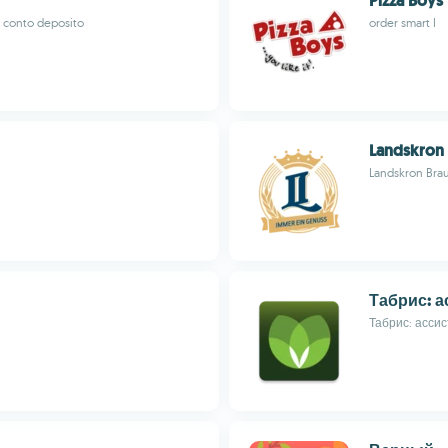
Pizza Boy
n conto deposito
order smart I
Landskron
Landskron Bra
Табрис: а
Табрис: ассис