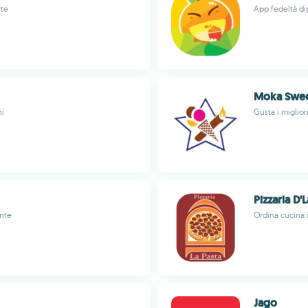
rte
App fedeltà di
Moka Swee
ni
Gusta i miglio
Pizzaria D'
ente
Ordina cucina i
Jago