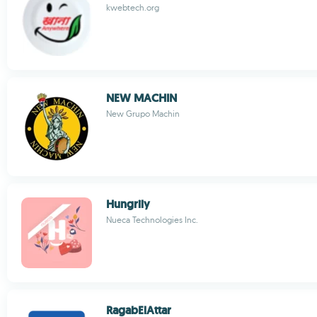
kwebtech.org
NEW MACHIN
New Grupo Machin
Hungrily
Nueca Technologies Inc.
RagabElAttar