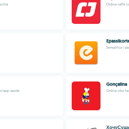
cilità
Ordina caffè co
Epassikort
Semplifica i p
Gonçalina
un’app rapida
Ordina cibo fac
ХочуСуш