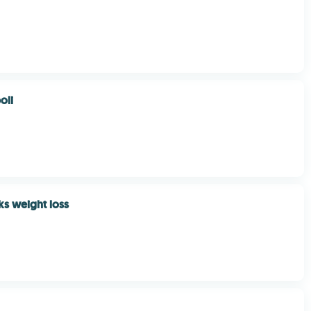
oli
ks weight loss