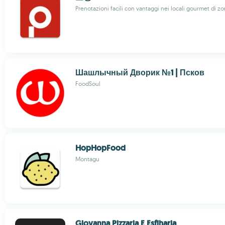
Prenotazioni facili con vantaggi nei locali gourmet di z
Шашлычный Дворик №1 | Псков
FoodSoul
HopHopFood
Montagu
Giovanna Pizzaria E Esfiharia