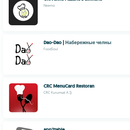
Neemo
Dao-Dao | Набережные челны
FoodSoul
CRC MenuCard Restoran
CRC Kurumsal A.Ş.
app2table