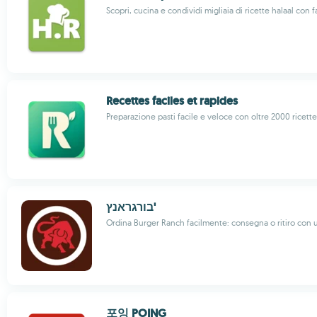
Scopri, cucina e condividi migliaia di ricette halaal con fa
Recettes faciles et rapides
Preparazione pasti facile e veloce con oltre 2000 ricette
בורגראנץ'
Ordina Burger Ranch facilmente: consegna o ritiro con 
포잉 POING