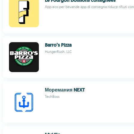
Le Fourgon boissons consignées
App eco per bevande app di consegna riduce rifiuti co
Barro’s Pizza
HungerRush, LLC
Моремания NEXT
TechBoss