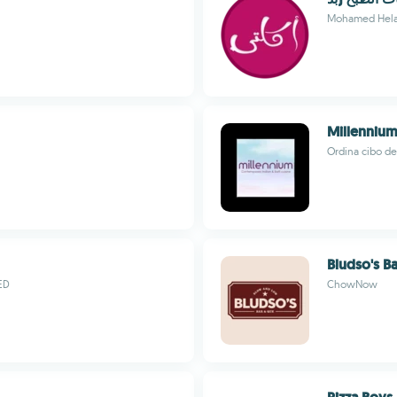
Mohamed Hela
Millennium 
Ordina cibo de
Bludso's B
ED
ChowNow