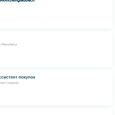
s Mönchengladbach
u-Manufaktur
ссистент покупок
тент покупок