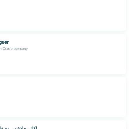
guer
an Oracle company
اكلتي - لاشهى وصفا