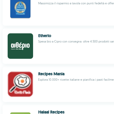
Massimizza il risparmio a tavola con punti fedeltà e offe
Etherio
Spesa bio a Cipro con consegna: oltre 4.500 prodotti sa
Recipes Mania
Esplora 10.000+ ricette italiane e pianifica i pasti facilm
Halaal Recipes