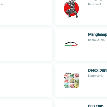
ona
Deliverest
Mangianap
Boero Studio
Detox Drin
MasterLbrik
BBB Club