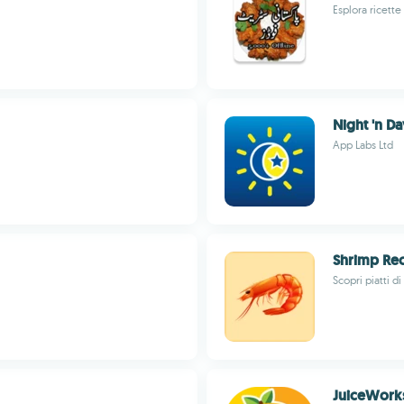
Esplora ricette
Night 'n Da
App Labs Ltd
Shrimp Re
Scopri piatti 
JuiceWork