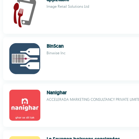
Image Retail Solutions Ltd
BinScan
Binwise Inc
Nanighar
ACCELERADA MARKETING CONSULTANCY PRIVATE LIMIT