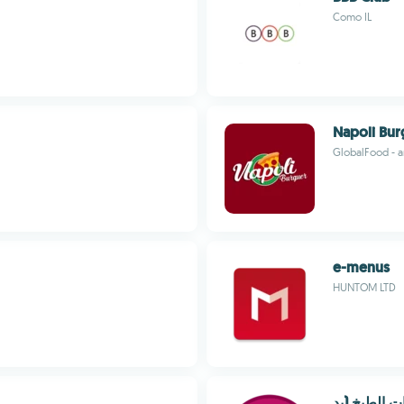
Como IL
Napoli Bur
GlobalFood - 
e-menus
HUNTOM LTD
ت الطبخ (بد