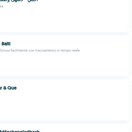
la
Balti
lizioso facilmente con tracciamento in tempo reale
ar & Que