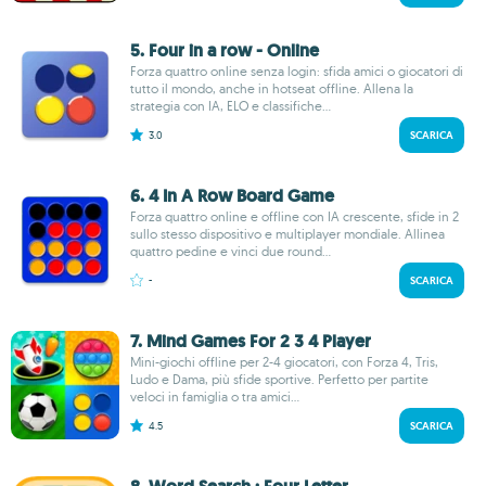
5. Four in a row - Online
Forza quattro online senza login: sfida amici o giocatori di
tutto il mondo, anche in hotseat offline. Allena la
strategia con IA, ELO e classifiche...
3.0
SCARICA
6. 4 In A Row Board Game
Forza quattro online e offline con IA crescente, sfide in 2
sullo stesso dispositivo e multiplayer mondiale. Allinea
quattro pedine e vinci due round...
-
SCARICA
7. Mind Games For 2 3 4 Player
Mini-giochi offline per 2-4 giocatori, con Forza 4, Tris,
Ludo e Dama, più sfide sportive. Perfetto per partite
veloci in famiglia o tra amici...
4.5
SCARICA