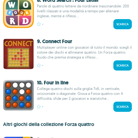
8. Word Search : Four Letter
Parole di quattro lettere da riordinare trascinandole: 200
livelli rilassati e una modalità a tempo per allenare
inglese, mente e riflessi...
-
SCARICA
9. Connect Four
Multiplayer online con giocatori di tutto il mondo: scegli il
colore dei dischi e allineane quattro. Un Forza quattro
fluido che premia strategia e riflessi...
-
SCARICA
10. Four in line
Collega quattro dischi sulla griglia 7x6, in verticale,
orizzontale o diagonale. Gioca a Forza quattro con 4
difficoltà, sfide per 2 giocatori e statistiche...
-
SCARICA
Altri giochi della collezione Forza quattro