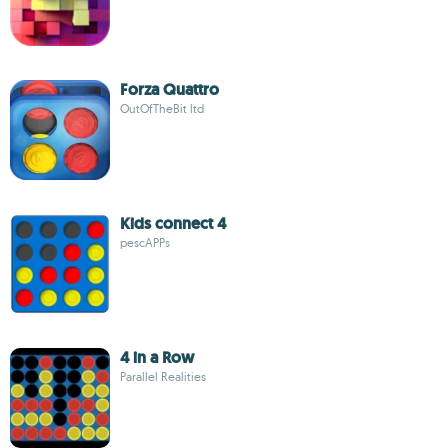
Forza Quattro
OutOfTheBit ltd
Kids connect 4
pescAPPs
4 in a Row
Parallel Realities