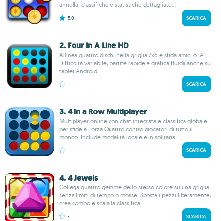
annulla, classifiche e statistiche dettagliate...
5.0
SCARICA
2. Four In A Line HD
Allinea quattro dischi nella griglia 7x6 e sfida amici o IA.
Difficoltà variabile, partite rapide e grafica fluida anche su
tablet Android...
-
SCARICA
3. 4 in a Row Multiplayer
Multiplayer online con chat integrata e classifica globale
per sfide a Forza Quattro contro giocatori di tutto il
mondo. Include modalità locale e in solitaria...
-
SCARICA
4. 4 Jewels
Collega quattro gemme dello stesso colore su una griglia
senza limiti di tempo o mosse. Sposta i pezzi liberamente,
crea combo e scala la classifica...
-
SCARICA