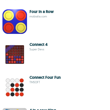
Four in a Row
mobialia.com
Connect 4
Super Devs
Connect Four Fun
TMSOFT