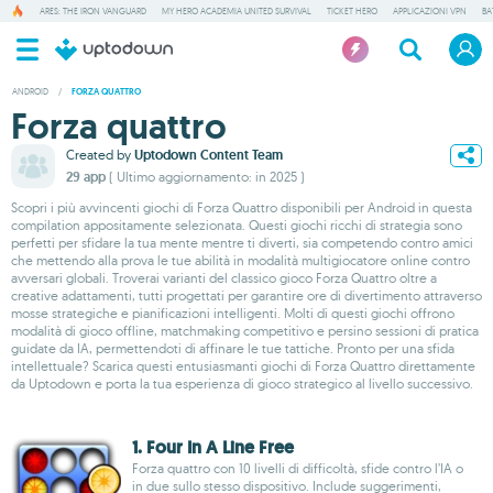
ARES: THE IRON VANGUARD
MY HERO ACADEMIA UNITED SURVIVAL
TICKET HERO
APPLICAZIONI VPN
BA
ANDROID
/
FORZA QUATTRO
Forza quattro
Created by
Uptodown Content Team
29 app
( Ultimo aggiornamento: in 2025 )
Scopri i più avvincenti giochi di Forza Quattro disponibili per Android in questa
compilation appositamente selezionata. Questi giochi ricchi di strategia sono
perfetti per sfidare la tua mente mentre ti diverti, sia competendo contro amici
che mettendo alla prova le tue abilità in modalità multigiocatore online contro
avversari globali. Troverai varianti del classico gioco Forza Quattro oltre a
creative adattamenti, tutti progettati per garantire ore di divertimento attraverso
mosse strategiche e pianificazioni intelligenti. Molti di questi giochi offrono
modalità di gioco offline, matchmaking competitivo e persino sessioni di pratica
guidate da IA, permettendoti di affinare le tue tattiche. Pronto per una sfida
intellettuale? Scarica questi entusiasmanti giochi di Forza Quattro direttamente
da Uptodown e porta la tua esperienza di gioco strategico al livello successivo.
1. Four In A Line Free
Forza quattro con 10 livelli di difficoltà, sfide contro l’IA o
in due sullo stesso dispositivo. Include suggerimenti,