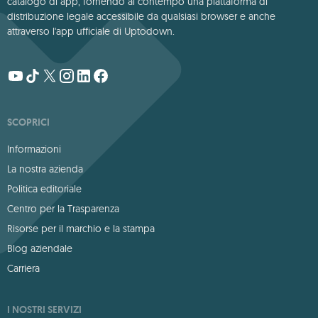
catalogo di app, fornendo al contempo una piattaforma di
distribuzione legale accessibile da qualsiasi browser e anche
attraverso l'app ufficiale di Uptodown.
SCOPRICI
Informazioni
La nostra azienda
Politica editoriale
Centro per la Trasparenza
Risorse per il marchio e la stampa
Blog aziendale
Carriera
I NOSTRI SERVIZI