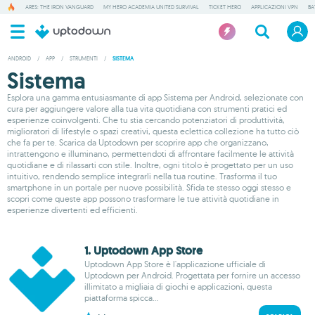
ARES: THE IRON VANGUARD
MY HERO ACADEMIA UNITED SURVIVAL
TICKET HERO
APPLICAZIONI VPN
BA
ANDROID
/
APP
/
STRUMENTI
/
SISTEMA
Sistema
Esplora una gamma entusiasmante di app Sistema per Android, selezionate con
cura per aggiungere valore alla tua vita quotidiana con strumenti pratici ed
esperienze coinvolgenti. Che tu stia cercando potenziatori di produttività,
miglioratori di lifestyle o spazi creativi, questa eclettica collezione ha tutto ciò
che fa per te. Scarica da Uptodown per scoprire app che organizzano,
intrattengono e illuminano, permettendoti di affrontare facilmente le attività
quotidiane e di rilassarti con stile. Inoltre, ogni titolo è progettato per un uso
intuitivo, rendendo semplice integrarli nella tua routine. Trasforma il tuo
smartphone in un portale per nuove possibilità. Sfida te stesso oggi stesso e
scopri come queste app possono trasformare le tue attività quotidiane in
esperienze divertenti ed efficienti.
1. Uptodown App Store
Uptodown App Store è l'applicazione ufficiale di
Uptodown per Android. Progettata per fornire un accesso
illimitato a migliaia di giochi e applicazioni, questa
piattaforma spicca...