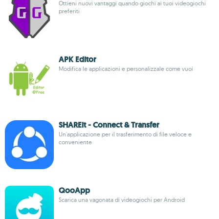
Ottieni nuovi vantaggi quando giochi ai tuoi videogiochi
preferiti
APK Editor
Modifica le applicazioni e personalizzale come vuoi
SHAREit - Connect & Transfer
Un'applicazione per il trasferimento di file veloce e
conveniente
QooApp
Scarica una vagonata di videogiochi per Android