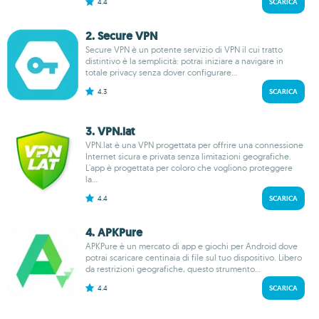
4.4
SCARICA
2. Secure VPN
Secure VPN è un potente servizio di VPN il cui tratto
distintivo è la semplicità: potrai iniziare a navigare in
totale privacy senza dover configurare...
4.3
SCARICA
3. VPN.lat
VPN.lat è una VPN progettata per offrire una connessione
Internet sicura e privata senza limitazioni geografiche.
L'app è progettata per coloro che vogliono proteggere
la...
4.4
SCARICA
4. APKPure
APKPure è un mercato di app e giochi per Android dove
potrai scaricare centinaia di file sul tuo dispositivo. Libero
da restrizioni geografiche, questo strumento...
4.4
SCARICA