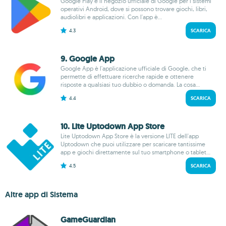
Google Play è il negozio ufficiale di Google per i sistemi
operativi Android, dove si possono trovare giochi, libri,
audiolibri e applicazioni. Con l'app è...
4.3
SCARICA
9. Google App
Google App è l'applicazione ufficiale di Google, che ti
permette di effettuare ricerche rapide e ottenere
risposte a qualsiasi tuo dubbio o domanda. La cosa...
4.4
SCARICA
10. Lite Uptodown App Store
Lite Uptodown App Store è la versione LITE dell'app
Uptodown che puoi utilizzare per scaricare tantissime
app e giochi direttamente sul tuo smartphone o tablet...
4.5
SCARICA
Altre app di Sistema
GameGuardian