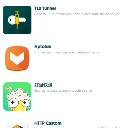
TLS Tunnel
Genera un IP interno per comunicare sullo stesso server
Aptoide
Un mercato intero per scaricare applicazioni
好游快爆
Scarica migliaia di app e giochi asiatici
HTTP Custom