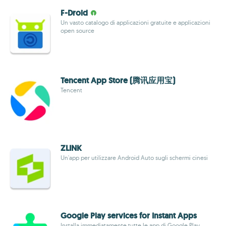
F-Droid
Un vasto catalogo di applicazioni gratuite e applicazioni
open source
Tencent App Store (腾讯应用宝)
Tencent
ZLINK
Un'app per utilizzare Android Auto sugli schermi cinesi
Google Play services for Instant Apps
Installa immediatamente tutte le app di Google Play