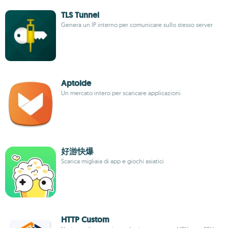
TLS Tunnel
Genera un IP interno per comunicare sullo stesso server
Aptoide
Un mercato intero per scaricare applicazioni
好游快爆
Scarica migliaia di app e giochi asiatici
HTTP Custom