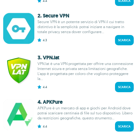
4.4
SCARICA
2. Secure VPN
Secure VPN è un potente servizio di VPN il cui tratto
distintivo è la semplicità: potrai iniziare a navigare in
totale privacy senza dover configurare...
4.3
SCARICA
3. VPN.lat
VPN.lat è una VPN progettata per offrire una connessione
Internet sicura e privata senza limitazioni geografiche.
L'app è progettata per coloro che vogliono proteggere
la...
4.4
SCARICA
4. APKPure
APKPure è un mercato di app e giochi per Android dove
potrai scaricare centinaia di file sul tuo dispositivo. Libero
da restrizioni geografiche, questo strumento...
4.4
SCARICA