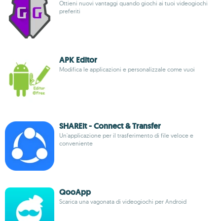
Ottieni nuovi vantaggi quando giochi ai tuoi videogiochi
preferiti
APK Editor
Modifica le applicazioni e personalizzale come vuoi
SHAREit - Connect & Transfer
Un'applicazione per il trasferimento di file veloce e
conveniente
QooApp
Scarica una vagonata di videogiochi per Android