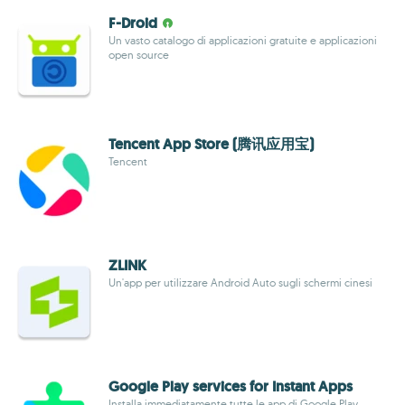
F-Droid
Un vasto catalogo di applicazioni gratuite e applicazioni
open source
Tencent App Store (腾讯应用宝)
Tencent
ZLINK
Un'app per utilizzare Android Auto sugli schermi cinesi
Google Play services for Instant Apps
Installa immediatamente tutte le app di Google Play