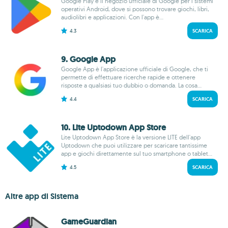
Google Play è il negozio ufficiale di Google per i sistemi
operativi Android, dove si possono trovare giochi, libri,
audiolibri e applicazioni. Con l'app è...
4.3
SCARICA
9. Google App
Google App è l'applicazione ufficiale di Google, che ti
permette di effettuare ricerche rapide e ottenere
risposte a qualsiasi tuo dubbio o domanda. La cosa...
4.4
SCARICA
10. Lite Uptodown App Store
Lite Uptodown App Store è la versione LITE dell'app
Uptodown che puoi utilizzare per scaricare tantissime
app e giochi direttamente sul tuo smartphone o tablet...
4.5
SCARICA
Altre app di Sistema
GameGuardian