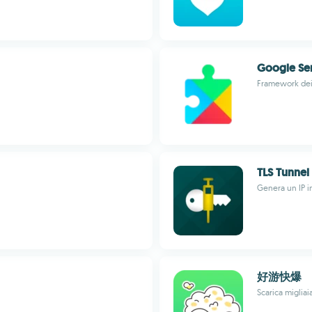
Google Se
Framework dei 
TLS Tunnel
Genera un IP i
好游快爆
Scarica migliaia