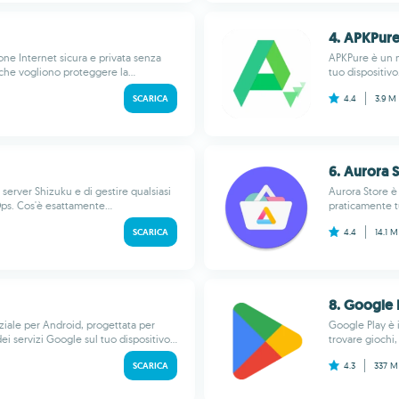
4. APKPur
ne Internet sicura e privata senza
APKPure è un m
 che vogliono proteggere la...
tuo dispositivo
SCARICA
4.4
3.9 M
6. Aurora 
 server Shizuku e di gestire qualsiasi
Aurora Store è
ps. Cos'è esattamente...
praticamente tu
SCARICA
4.4
14.1 
8. Google 
ziale per Android, progettata per
Google Play è i
i servizi Google sul tuo dispositivo...
trovare giochi, 
SCARICA
4.3
337 