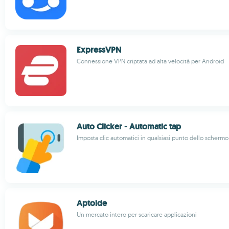
ExpressVPN
Connessione VPN criptata ad alta velocità per Android
Auto Clicker - Automatic tap
Imposta clic automatici in qualsiasi punto dello schermo
Aptoide
Un mercato intero per scaricare applicazioni