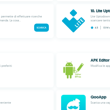
10. Lite U
i permette di effettuare ricerche
Lite Uptodown 
manda. La cosa...
scaricare tanti
SCARICA
4.5
1.5 M
APK Editor
 preferiti
Modifica le ap
QooApp
nveniente
Scarica una va