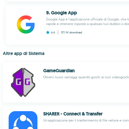
9. Google App
Google App è l'applicazione ufficiale di Google, che t
rapide e ottenere risposte a qualsiasi tuo dubbio o do
4.4
37.1 M
download
Altre app di Sistema
GameGuardian
Ottieni nuovi vantaggi quando giochi ai tuoi videogiochi
SHAREit - Connect & Transfer
Un'applicazione per il trasferimento di file veloce e co