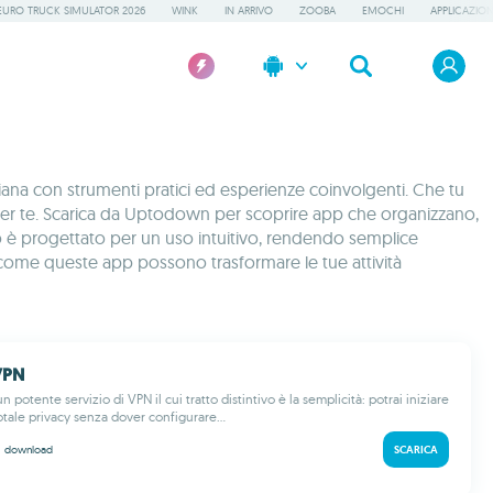
EURO TRUCK SIMULATOR 2026
WINK
IN ARRIVO
ZOOBA
EMOCHI
APPLICAZION
ana con strumenti pratici ed esperienze coinvolgenti. Che tu
 fa per te. Scarica da Uptodown per scoprire app che organizzano,
itolo è progettato per un uso intuitivo, rendendo semplice
ri come queste app possono trasformare le tue attività
VPN
 potente servizio di VPN il cui tratto distintivo è la semplicità: potrai iniziare
otale privacy senza dover configurare...
M
download
SCARICA