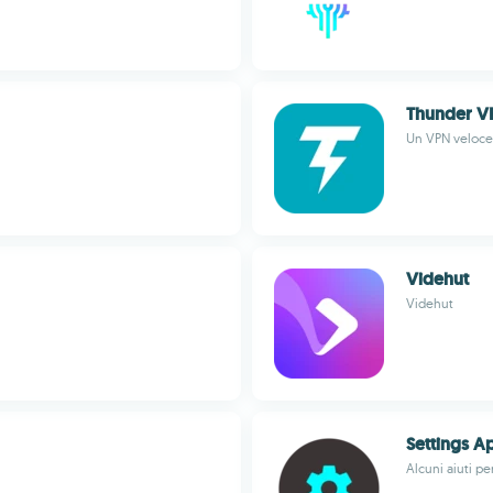
Thunder V
Un VPN veloce 
Videhut
Videhut
Settings A
Alcuni aiuti p