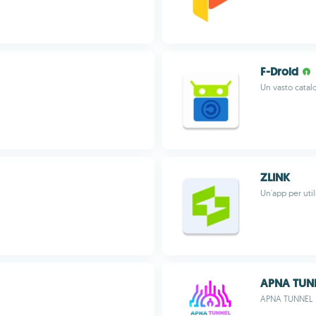
F-Droid
Un vasto catal
ZLINK
Un'app per uti
APNA TUN
APNA TUNNEL