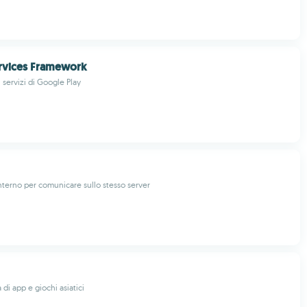
rvices Framework
servizi di Google Play
nterno per comunicare sullo stesso server
 di app e giochi asiatici