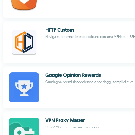
HTTP Custom
Naviga su Internet in modo sicuro con una VPN e un SS
Google Opinion Rewards
Guadagna premi rispondendo a sondaggi semplici e vel
VPN Proxy Master
Una VPN veloce, sicura e semplice