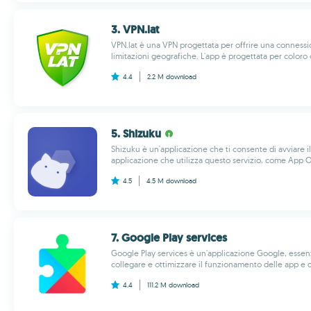
3. VPN.lat
VPN.lat è una VPN progettata per offrire una connessio
limitazioni geografiche. L'app è progettata per coloro
4.4
2.2 M
download
5. Shizuku
Shizuku è un'applicazione che ti consente di avviare il
applicazione che utilizza questo servizio, come App O
4.5
4.5 M
download
7. Google Play services
Google Play services è un'applicazione Google, essen
collegare e ottimizzare il funzionamento delle app e de
4.4
111.2 M
download