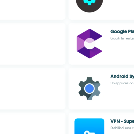
Google Pla
Goditi la realt
Android S
Un'applicazio
VPN - Supe
Stabilisci una 