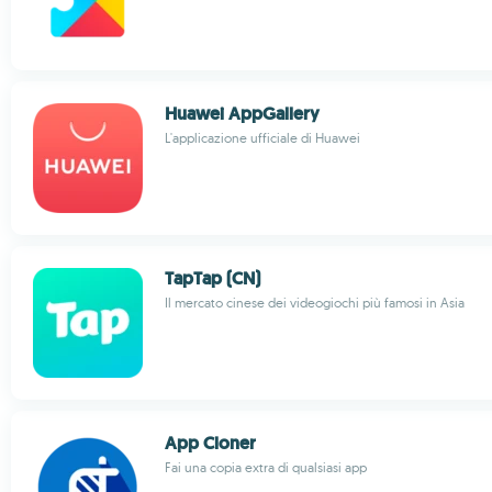
Huawei AppGallery
L'applicazione ufficiale di Huawei
TapTap (CN)
Il mercato cinese dei videogiochi più famosi in Asia
App Cloner
Fai una copia extra di qualsiasi app