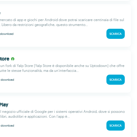
e
ercato di app e giochi per Android dove potrai scaricare centinaia di file sul
. Libero da restrizioni geografiche, questo strumento...
download
SCARICA
Store
 un fork di Yalp Store (Yalp Store è disponibile anche su Uptodown) che offre
tte le stesse funzionalità, ma da un'interfaccia...
M
download
SCARICA
Play
l negozio ufficiale di Google per i sistemi operativi Android, dove si possono
libri, audiolibri e applicazioni. Con l'app è...
M
download
SCARICA