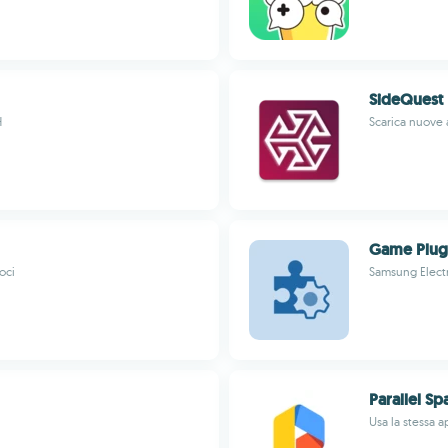
SideQuest
H
Scarica nuove 
Game Plug
oci
Samsung Electr
Parallel Sp
Usa la stessa a