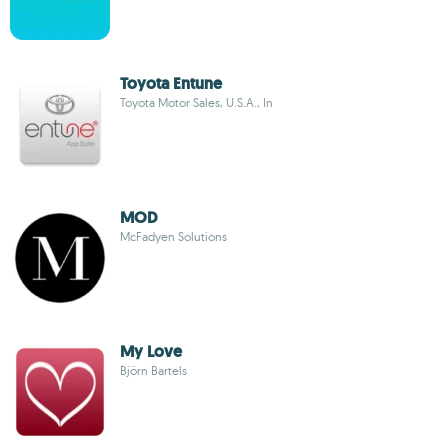
Toyota Entune
Toyota Motor Sales, U.S.A., In
MOD
McFadyen Solutions
My Love
Björn Bartels