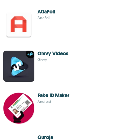
AttaPoll
AttaPoll
Givvy Videos
Givvy
Fake ID Maker
Android
Guroja