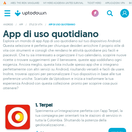
ARES: THE IRON VANGUARD
MY HERO ACADEMIA UNITED SURVIVAL
TICKET HERO
APPLICAZIONI VPN
BA
ANDROID
/
APP
/
STILE DI VITA
/
APP DI USO QUOTIDIANO
App di uso quotidiano
Esplora un mondo di app App di uso quotidiano sul tuo dispositivo Android.
Questa selezione è perfetta per chiunque desideri arricchire il proprio stile di
vita con strumenti e consigli che rendano le attività quotidiane più facili e
piacevoli. Che tu sia interessato a organizzare il tuo calendario, scoprire nuove
ricette o trovare suggerimenti per il benessere, queste app soddisfano ogni
esigenza. Ancora meglio, questa lista include spesso app che si integrano
perfettamente con altri servizi su Android, risultando versatili e facili da usare.
Inoltre, troverai opzioni per personalizzare il tuo dispositivo in base alle tue
preferenze uniche. Scaricale da Uptodown e inizia a trasformare la tua
esperienza Android con questa collezione: pronto per scoprire cosa puoi
ottenere?
1. Terpel
Sperimenta un’integrazione perfetta con l’app Terpel, la
tua compagna per orientarti tra le stazioni di servizio in
tutta la Colombia. Sfruttando la potenza della
geolocalizzazione...