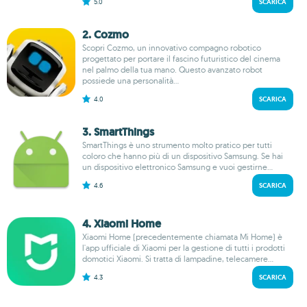
5.0
SCARICA
2. Cozmo
Scopri Cozmo, un innovativo compagno robotico
progettato per portare il fascino futuristico del cinema
nel palmo della tua mano. Questo avanzato robot
possiede una personalità...
4.0
SCARICA
3. Smart​Things
SmartThings è uno strumento molto pratico per tutti
coloro che hanno più di un dispositivo Samsung. Se hai
un dispositivo elettronico Samsung e vuoi gestirne...
4.6
SCARICA
4. Xiaomi Home
Xiaomi Home (precedentemente chiamata Mi Home) è
l'app ufficiale di Xiaomi per la gestione di tutti i prodotti
domotici Xiaomi. Si tratta di lampadine, telecamere...
4.3
SCARICA