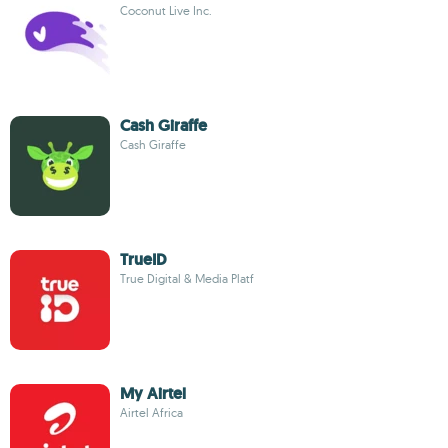
Coconut Live Inc.
Cash Giraffe
Cash Giraffe
TrueID
True Digital & Media Platf
My Airtel
Airtel Africa