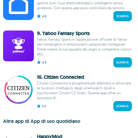
gestire tutti i tuoi elettrodomestici intelligenti senza
problemi. Con questa app puoi controllare da remoto...
4.9
SCARICA
9. Yahoo Fantasy Sports
Yahoo Fantasy Sports è l'applicazione ufficiale di Yahoo
per immergersi in emozionanti campionati immaginari.
Potrai creare la tua squadra dei sogni e competere contro
altri...
4.6
SCARICA
10. Citizen Connected
Citizen Connected è progettata per abbinarsi e sbloccare
le funzioni intelligenti degli smartwatch ibridi e
touchscreen Citizen CZ Smart. Questa app offre un
processo di...
5.0
SCARICA
Altre app di App di uso quotidiano
HappyMod