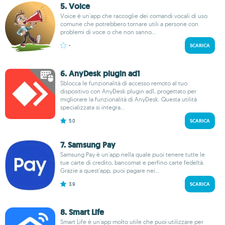
5. Voice
Voice è un'app che raccoglie dei comandi vocali di uso
comune che potrebbero tornare utili a persone con
problemi di voce o che non sanno...
-
SCARICA
6. AnyDesk plugin ad1
Sblocca le funzionalità di accesso remoto al tuo
dispositivo con AnyDesk plugin ad1, progettato per
migliorare la funzionalità di AnyDesk. Questa utilità
specializzata si integra...
5.0
SCARICA
7. Samsung Pay
Samsung Pay è un'app nella quale puoi tenere tutte le
tue carte di credito, bancomat e perfino carte fedeltà.
Grazie a quest'app, puoi pagare nei...
3.9
SCARICA
8. Smart Life
Smart Life è un'app molto utile che puoi utilizzare per