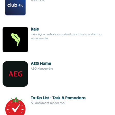
Kale
Guadagna cashback condividendo i tuoi prodotti sui
social media
AEG Home
AEG Hausgeräte
To-Do List - Task & Pomodoro
All document reader tool