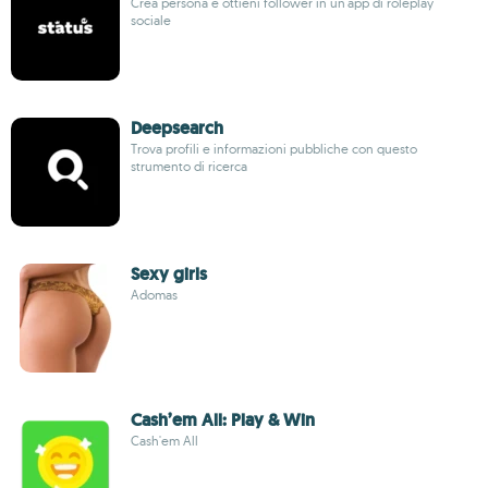
Crea persona e ottieni follower in un'app di roleplay
sociale
Deepsearch
Trova profili e informazioni pubbliche con questo
strumento di ricerca
Sexy girls
Adomas
Cash’em All: Play & Win
Cash'em All