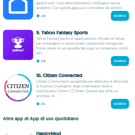
gestire tutti i tuoi elettrodomestici intelligenti senza
problemi. Con questa app puoi controllare da remoto...
4.9
SCARICA
9. Yahoo Fantasy Sports
Yahoo Fantasy Sports è l'applicazione ufficiale di Yahoo
per immergersi in emozionanti campionati immaginari.
Potrai creare la tua squadra dei sogni e competere contro
altri...
4.6
SCARICA
10. Citizen Connected
Citizen Connected è progettata per abbinarsi e sbloccare
le funzioni intelligenti degli smartwatch ibridi e
touchscreen Citizen CZ Smart. Questa app offre un
processo di...
5.0
SCARICA
Altre app di App di uso quotidiano
HappyMod