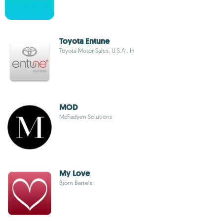
Toyota Entune
Toyota Motor Sales, U.S.A., In
MOD
McFadyen Solutions
My Love
Björn Bartels