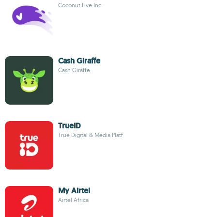
Coconut Live Inc.
Cash Giraffe
Cash Giraffe
TrueID
True Digital & Media Platf
My Airtel
Airtel Africa