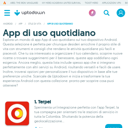
ARES: THE IRON VANGUARD
MY HERO ACADEMIA UNITED SURVIVAL
TICKET HERO
APPLICAZIONI VPN
BA
ANDROID
/
APP
/
STILE DI VITA
/
APP DI USO QUOTIDIANO
App di uso quotidiano
Esplora un mondo di app App di uso quotidiano sul tuo dispositivo Android.
Questa selezione è perfetta per chiunque desideri arricchire il proprio stile di
vita con strumenti e consigli che rendano le attività quotidiane più facili e
piacevoli. Che tu sia interessato a organizzare il tuo calendario, scoprire nuove
ricette o trovare suggerimenti per il benessere, queste app soddisfano ogni
esigenza. Ancora meglio, questa lista include spesso app che si integrano
perfettamente con altri servizi su Android, risultando versatili e facili da usare.
Inoltre, troverai opzioni per personalizzare il tuo dispositivo in base alle tue
preferenze uniche. Scaricale da Uptodown e inizia a trasformare la tua
esperienza Android con questa collezione: pronto per scoprire cosa puoi
ottenere?
1. Terpel
Sperimenta un’integrazione perfetta con l’app Terpel, la
tua compagna per orientarti tra le stazioni di servizio in
tutta la Colombia. Sfruttando la potenza della
geolocalizzazione...