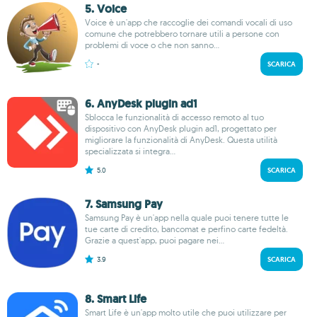
5. Voice
Voice è un'app che raccoglie dei comandi vocali di uso
comune che potrebbero tornare utili a persone con
problemi di voce o che non sanno...
-
SCARICA
6. AnyDesk plugin ad1
Sblocca le funzionalità di accesso remoto al tuo
dispositivo con AnyDesk plugin ad1, progettato per
migliorare la funzionalità di AnyDesk. Questa utilità
specializzata si integra...
5.0
SCARICA
7. Samsung Pay
Samsung Pay è un'app nella quale puoi tenere tutte le
tue carte di credito, bancomat e perfino carte fedeltà.
Grazie a quest'app, puoi pagare nei...
3.9
SCARICA
8. Smart Life
Smart Life è un'app molto utile che puoi utilizzare per