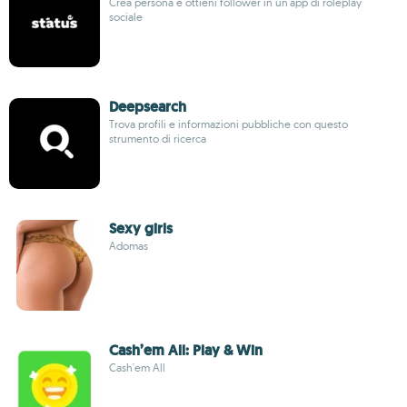
Crea persona e ottieni follower in un'app di roleplay
sociale
Deepsearch
Trova profili e informazioni pubbliche con questo
strumento di ricerca
Sexy girls
Adomas
Cash’em All: Play & Win
Cash'em All