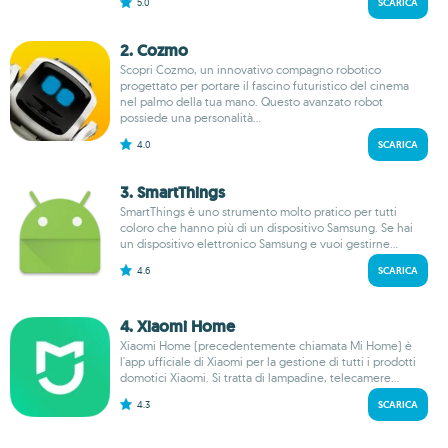
5.0
SCARICA
2. Cozmo
Scopri Cozmo, un innovativo compagno robotico
progettato per portare il fascino futuristico del cinema
nel palmo della tua mano. Questo avanzato robot
possiede una personalità...
4.0
SCARICA
3. Smart​Things
SmartThings è uno strumento molto pratico per tutti
coloro che hanno più di un dispositivo Samsung. Se hai
un dispositivo elettronico Samsung e vuoi gestirne...
4.6
SCARICA
4. Xiaomi Home
Xiaomi Home (precedentemente chiamata Mi Home) è
l'app ufficiale di Xiaomi per la gestione di tutti i prodotti
domotici Xiaomi. Si tratta di lampadine, telecamere...
4.3
SCARICA