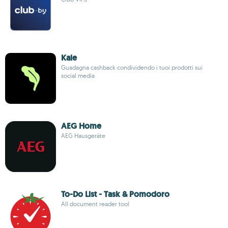
Kale
Guadagna cashback condividendo i tuoi prodotti sui
social media
AEG Home
AEG Hausgeräte
To-Do List - Task & Pomodoro
All document reader tool