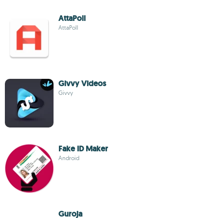
AttaPoll
AttaPoll
Givvy Videos
Givvy
Fake ID Maker
Android
Guroja