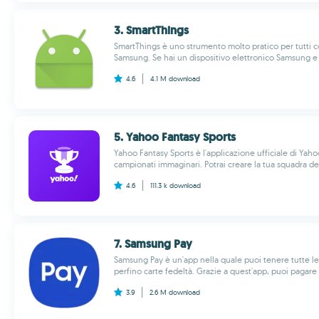
3. Smart​Things
SmartThings è uno strumento molto pratico per tutti c
Samsung. Se hai un dispositivo elettronico Samsung e v
4.6
4.1 M
download
5. Yahoo Fantasy Sports
Yahoo Fantasy Sports è l'applicazione ufficiale di Ya
campionati immaginari. Potrai creare la tua squadra dei
4.6
111.3 k
download
7. Samsung Pay
Samsung Pay è un'app nella quale puoi tenere tutte le
perfino carte fedeltà. Grazie a quest'app, puoi pagare n
3.9
2.6 M
download