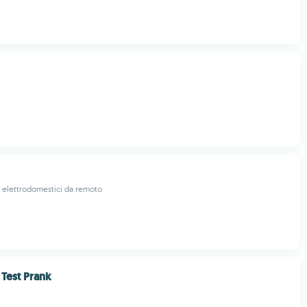
oi elettrodomestici da remoto
Test Prank