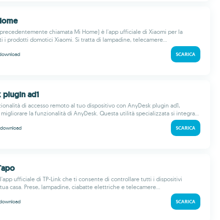
 Home
recedentemente chiamata Mi Home) è l'app ufficiale di Xiaomi per la
ti i prodotti domotici Xiaomi. Si tratta di lampadine, telecamere...
download
SCARICA
 plugin ad1
zionalità di accesso remoto al tuo dispositivo con AnyDesk plugin ad1,
migliorare la funzionalità di AnyDesk. Questa utilità specializzata si integra...
download
SCARICA
 Tapo
'app ufficiale di TP-Link che ti consente di controllare tutti i dispositivi
tua casa. Prese, lampadine, ciabatte elettriche e telecamere...
download
SCARICA