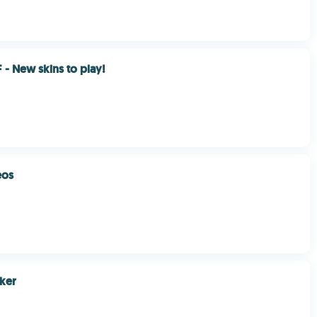
F - New skins to play!
eos
ker