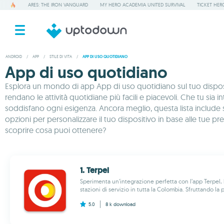
ARES: THE IRON VANGUARD
MY HERO ACADEMIA UNITED SURVIVAL
TICKET HER
ANDROID
/
APP
/
STILE DI VITA
/
APP DI USO QUOTIDIANO
App di uso quotidiano
Esplora un mondo di app App di uso quotidiano sul tuo dispositi
rendano le attività quotidiane più facili e piacevoli. Che tu sia
soddisfano ogni esigenza. Ancora meglio, questa lista include spe
opzioni per personalizzare il tuo dispositivo in base alle tue 
scoprire cosa puoi ottenere?
1. Terpel
Sperimenta un’integrazione perfetta con l’app Terpel, 
stazioni di servizio in tutta la Colombia. Sfruttando la
5.0
8 k
download