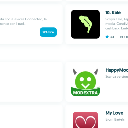
10. Kale
 vita con iDevices Connected, la
Scopri Kale, l'
ente con i tuoi...
media. Condivi
cashback. L'inte
SCARICA
4.5
1.6 k
d
HappyMod 
Scarica version
My Love
Björn Bartels