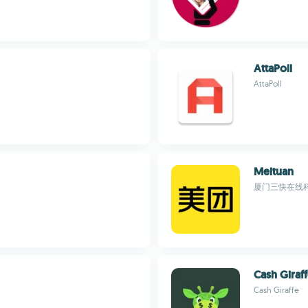
AttaPoll
AttaPoll
Meituan
厦门三快在线
Cash Giraf
Cash Giraffe