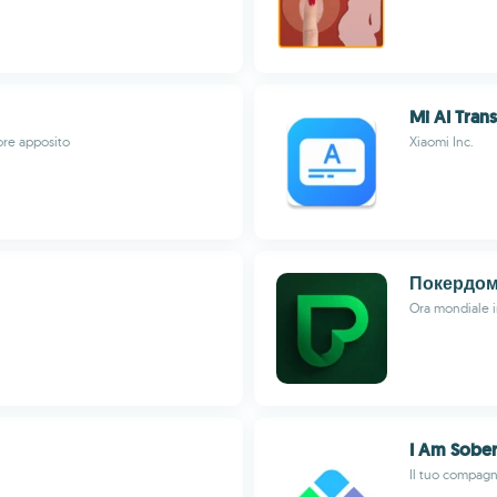
Mi AI Trans
ore apposito
Xiaomi Inc.
Покердо
Ora mondiale i
I Am Sobe
Il tuo compagn