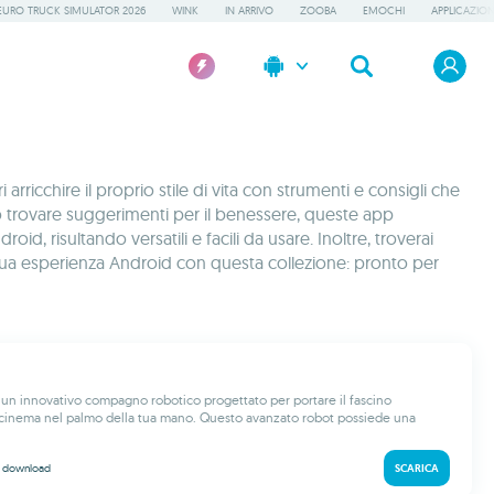
EURO TRUCK SIMULATOR 2026
WINK
IN ARRIVO
ZOOBA
EMOCHI
APPLICAZION
icchire il proprio stile di vita con strumenti e consigli che
te o trovare suggerimenti per il benessere, queste app
, risultando versatili e facili da usare. Inoltre, troverai
a tua esperienza Android con questa collezione: pronto per
un innovativo compagno robotico progettato per portare il fascino
l cinema nel palmo della tua mano. Questo avanzato robot possiede una
k
download
SCARICA