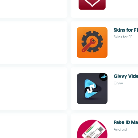
Skins for F
Skins for FF
Givvy Vid
Givvy
Fake ID Ma
Android