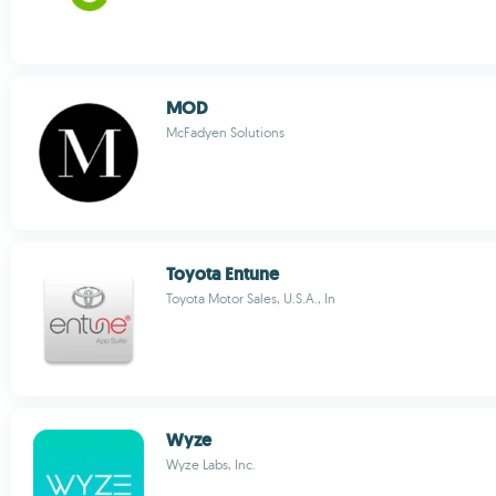
MOD
McFadyen Solutions
Toyota Entune
Toyota Motor Sales, U.S.A., In
Wyze
Wyze Labs, Inc.