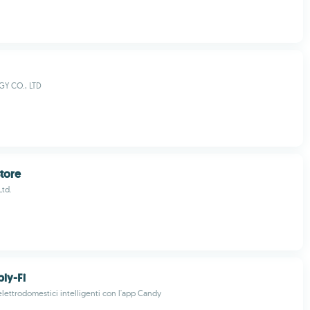
Y CO., LTD
tore
Ltd.
ly-Fi
 elettrodomestici intelligenti con l'app Candy