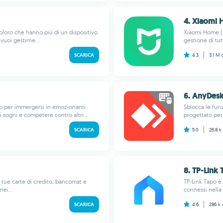
4. Xiaomi
oloro che hanno più di un dispositivo
Xiaomi Home (p
uoi gestirne...
gestione di tut
SCARICA
4.3
3.1 M
6. AnyDesk
hoo per immergersi in emozionanti
Sblocca le fun
 sogni e competere contro altri...
progettato per 
SCARICA
5.0
26.8 k
8. TP-Link
 tue carte di credito, bancomat e
TP-Link Tapo è l
ei...
connessi nella 
SCARICA
4.6
286 k