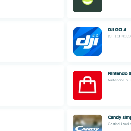
DJI GO 4
DJI TECHNOLOG
Nintendo S
Nintendo Co., 
Candy simp
Gestisci i tuoi