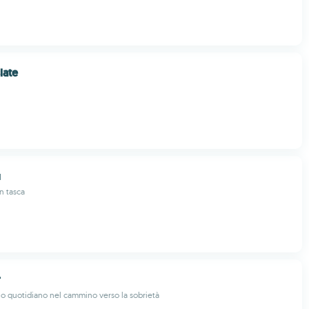
late
м
n tasca
r
o quotidiano nel cammino verso la sobrietà