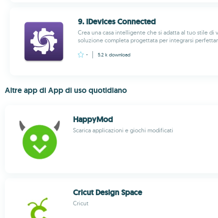
9. iDevices Connected
Crea una casa intelligente che si adatta al tuo stile di
soluzione completa progettata per integrarsi perfettam
-
5.2 k
download
Altre app di App di uso quotidiano
HappyMod
Scarica applicazioni e giochi modificati
Cricut Design Space
Cricut