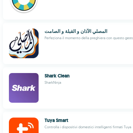
المصلي الآذان و القبلة و الصامت
Perfeziona il momento della preghiera con questo gest
Shark Clean
SharkNinja
Tuya Smart
Controlla i dispositivi domestici intelligenti firmati Tuya