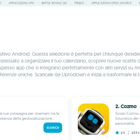
O
APPLICAZIONI VPN
BATTLE ROYALE GD
TREBLO
APPLICAZIONI OPEN SOURCE
vo Android. Questa selezione è perfetta per chiunque desideri arr
 interessato a organizzare il tuo calendario, scoprire nuove ricet
sso app che si integrano perfettamente con altri servizi su Android
preferenze uniche. Scaricale da Uptodown e inizia a trasformare l
2. Cozmo
la tua compagna per orientarti tra le
Scopri Cozmo, 
 potenza della geolocalizzazione...
futuristico de
personalità...
SCARICA
4.0
43.5 