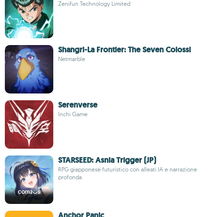
Zenifun Technology Limited
Shangri-La Frontier: The Seven Colossi
Netmarble
Serenverse
Inchi Game
STARSEED: Asnia Trigger (JP)
RPG giapponese futuristico con alleati IA e narrazione
profonda
Anchor Panic