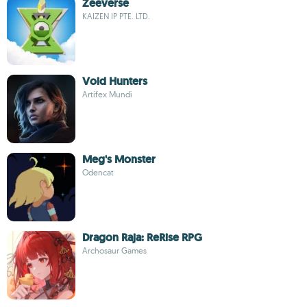
Zeeverse
KAIZEN IP PTE. LTD.
Void Hunters
Artifex Mundi
Meg's Monster
Odencat
Dragon Raja: ReRise RPG
Archosaur Games