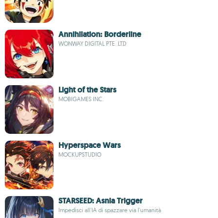
Annihilation: Borderline
WONWAY DIGITAL PTE. LTD
Light of the Stars
MOBIGAMES INC.
Hyperspace Wars
MOCKUPSTUDIO
STARSEED: Asnia Trigger
Impedisci all'IA di spazzare via l'umanità