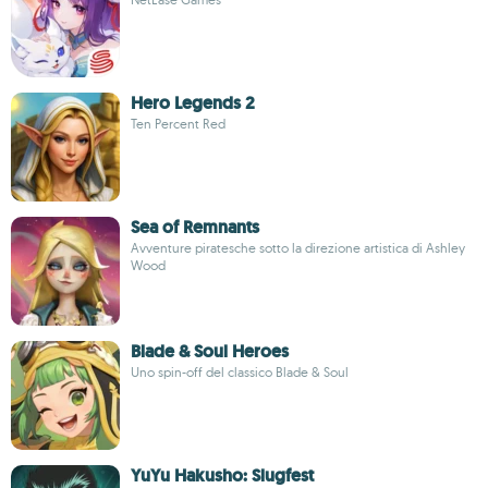
Hero Legends 2
Ten Percent Red
Sea of Remnants
Avventure piratesche sotto la direzione artistica di Ashley
Wood
Blade & Soul Heroes
Uno spin-off del classico Blade & Soul
YuYu Hakusho: Slugfest