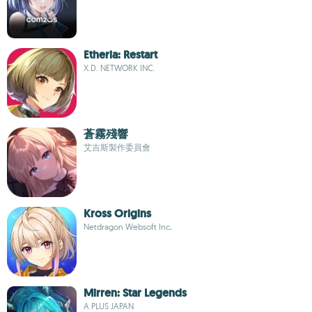
Etheria: Restart
X.D. NETWORK INC.
蒼霧殘響
艾吉斯製作委員會
Kross Origins
Netdragon Websoft Inc,
Mirren: Star Legends
A PLUS JAPAN