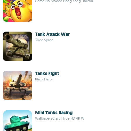
Game Hollywood Hong Kong Limited
Tank Attack War
3Dee Space
Tanks Fight
Black Hero
Mini Tanks Racing
WallpapersCraft | True HD 4К W