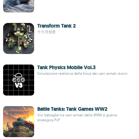
Transform Tank 2
十六月创意
Tank Physics Mobile Vol.3
Simulazione realistica della fisica dei carri armati storici
Battle Tanks: Tank Games WW2
Vivi battaglie tra carri armati della WWII e guerra
strategica PvP