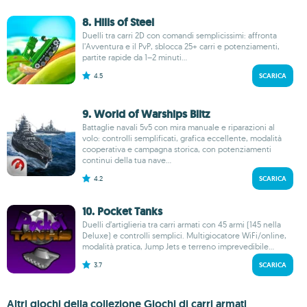
8. Hills of Steel
Duelli tra carri 2D con comandi semplicissimi: affronta
l’Avventura e il PvP, sblocca 25+ carri e potenziamenti,
partite rapide da 1–2 minuti...
4.5
SCARICA
9. World of Warships Blitz
Battaglie navali 5v5 con mira manuale e riparazioni al
volo: controlli semplificati, grafica eccellente, modalità
cooperativa e campagna storica, con potenziamenti
continui della tua nave...
4.2
SCARICA
10. Pocket Tanks
Duelli d’artiglieria tra carri armati con 45 armi (145 nella
Deluxe) e controlli semplici. Multigiocatore WiFi/online,
modalità pratica, Jump Jets e terreno imprevedibile...
3.7
SCARICA
Altri giochi della collezione Giochi di carri armati