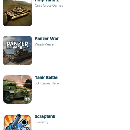
Criss Cross Games
Panzer War
WindyVerse
Tank Battle
3D Games Here
Scraptank
Gamistry