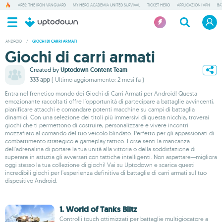
ARES: THE IRON VANGUARD
MY HERO ACADEMIA UNITED SURVIVAL
TICKET HERO
APPLICAZIONI VPN
BA
ANDROID
/
GIOCHI DI CARRI ARMATI
Giochi di carri armati
Created by
Uptodown Content Team
333 app
( Ultimo aggiornamento: 2 mesi fa )
Entra nel frenetico mondo dei Giochi di Carri Armati per Android! Questa
emozionante raccolta ti offre l'opportunità di partecipare a battaglie avvincenti,
pianificare attacchi e comandare potenti macchine su campi di battaglia
dinamici. Con una selezione dei titoli più immersivi di questa nicchia, troverai
giochi che ti permettono di costruire, personalizzare e vivere incontri
mozzafiato al comando del tuo veicolo blindato. Perfetto per gli appassionati di
combattimento strategico e gameplay tattico. Forse senti la mancanza
dell'adrenalina di portare la tua unità alla vittoria o della soddisfazione di
superare in astuzia gli avversari con tattiche intelligenti. Non aspettare—migliora
oggi stesso la tua collezione di giochi! Vai su Uptodown e scarica questi
incredibili giochi per l'esperienza definitiva di battaglie di carri armati sul tuo
dispositivo Android.
1. World of Tanks Blitz
Controlli touch ottimizzati per battaglie multigiocatore a