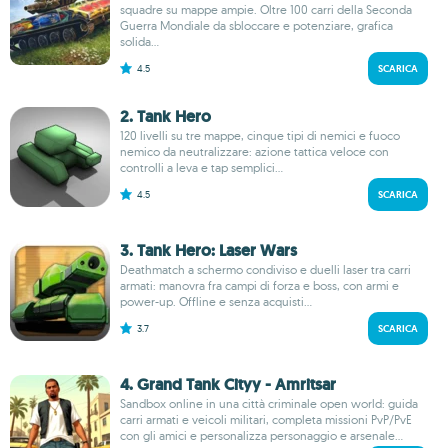
squadre su mappe ampie. Oltre 100 carri della Seconda
Guerra Mondiale da sbloccare e potenziare, grafica
solida...
4.5
SCARICA
2. Tank Hero
120 livelli su tre mappe, cinque tipi di nemici e fuoco
nemico da neutralizzare: azione tattica veloce con
controlli a leva e tap semplici...
4.5
SCARICA
3. Tank Hero: Laser Wars
Deathmatch a schermo condiviso e duelli laser tra carri
armati: manovra fra campi di forza e boss, con armi e
power-up. Offline e senza acquisti...
3.7
SCARICA
4. Grand Tank Cityy - Amritsar
Sandbox online in una città criminale open world: guida
carri armati e veicoli militari, completa missioni PvP/PvE
con gli amici e personalizza personaggio e arsenale...