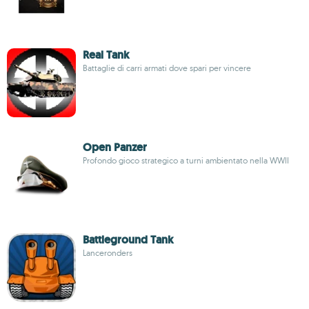
Real Tank
Battaglie di carri armati dove spari per vincere
Open Panzer
Profondo gioco strategico a turni ambientato nella WWII
Battleground Tank
Lanceronders