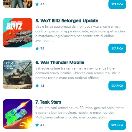
4.3
SCARICA
5. WoT Blitz Reforged Update
UE5 e fisica aggiornata danno nuova vita ai carri armati:
controlli precisi, mappe rinnovate, esplosioni spettacolari
e matchmaking bilanciato per scontri tattici online
avvincenti...
3.5
SCARICA
6. War Thunder Mobile
Battaglie online tra carri armati e navi, grafica HD e
comandi touch intuitivi. Sblocca carri armati realistici e
domina terra e mare con tattiche efficaci...
4.3
SCARICA
7. Tank Stars
Duelli tra carri armati a turni 2D: mira, gestisci carburante
e scatena bombe nucleari, napalm e missili guidati.
Multiplayer online o locale, armi potenziabili...
4.4
SCARICA