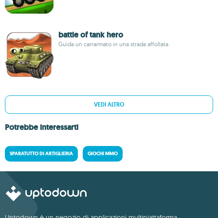
battle of tank hero
Guida un carrarmato in una strada affollata
VEDI ALTRO
Potrebbe interessarti
SPARATUTTO DI ARTIGLIERIA
GIOCHI MMO
Uptodown è un negozio di applicazioni multipiattaforma