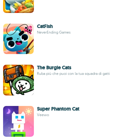
CatFish
NeverEnding Games
The Burgle Cats
Ruba più che puoi con la tua squadra di gatti
Super Phantom Cat
Veewo