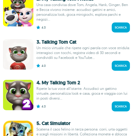
Una casa condivisa dove Tom, Angela, Hank, Ginger, Ben
e Becca vivono insieme: accudisci gattini e amici,
personalizza look, gioca minigiochi, esplora parchi e
negozi...
4.3
SCARICA
3. Talking Tom Cat
Un micio virtuale che ripete ogni parola con voce stridula:
interagisci con tocchi, registra video di 30 secondi e
condividili su Facebook e YouTube...
4.0
SCARICA
4. My Talking Tom 2
Ripete la tua voce all’istante. Accudisci un gattino
virtuale, personalizza look e casa, gioca e viaggia con lui
in posti diversi...
4.3
SCARICA
5. Cat Simulator
Scatena il caos felino in terza persona: corri, urta oggetti
e scegli missioni in libertà. Colleziona monete e sblocca