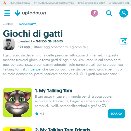
BETA PUBG MOBILE
MY HERO ACADEMIA UNITED SURVIVAL
GAME WORLD: LIFE STORY
APPLICAZIONI VPN
ANDROID
/
GIOCHI DI GATTI
Giochi di gatti
Created by
Nelson de Benito
474 app
( Ultimo aggiornamento: 1 giorno fa )
I gatti sono da decenni una delle principali attrazioni di Internet. In questa
raccolta troverai giochi a tema gatti di ogni tipo: simulatori in cui combinerai
guai per casa, puzzle con gattini adorabili, idle game e titoli con protagonista
Talking Tom, il
virtual pet
che già conosci. E se stai cercando giochi per il tuo
animale domestico, potrai scaricare anche quelli. Qui i gatti non mancano.
1. My Talking Tom
Il tuo gatto virtuale ti miagola per dirti cosa vuole:
accudiscilo tra cucina, bagno e camera con tocchi
semplici, livelli, personalizzazioni e grafica 3D...
4.4
SCARICA
2. My Talking Tom Friends