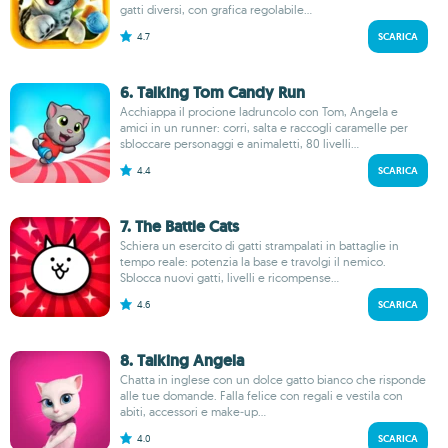
gatti diversi, con grafica regolabile...
4.7
SCARICA
6. Talking Tom Candy Run
Acchiappa il procione ladruncolo con Tom, Angela e
amici in un runner: corri, salta e raccogli caramelle per
sbloccare personaggi e animaletti, 80 livelli...
4.4
SCARICA
7. The Battle Cats
Schiera un esercito di gatti strampalati in battaglie in
tempo reale: potenzia la base e travolgi il nemico.
Sblocca nuovi gatti, livelli e ricompense...
4.6
SCARICA
8. Talking Angela
Chatta in inglese con un dolce gatto bianco che risponde
alle tue domande. Falla felice con regali e vestila con
abiti, accessori e make‑up...
4.0
SCARICA