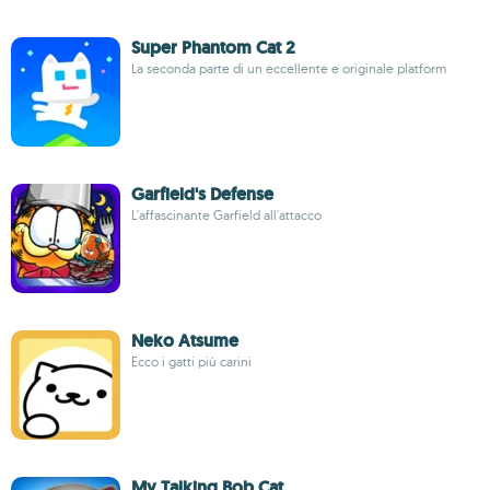
Super Phantom Cat 2
La seconda parte di un eccellente e originale platform
Garfield's Defense
L'affascinante Garfield all'attacco
Neko Atsume
Ecco i gatti più carini
My Talking Bob Cat