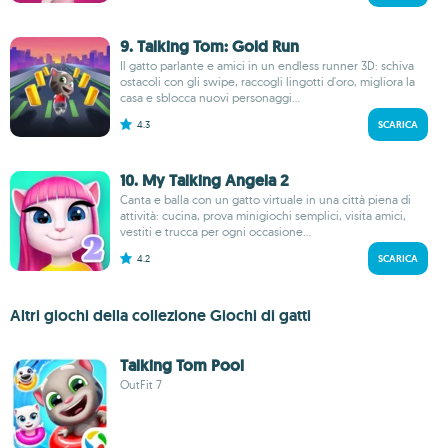
9. Talking Tom: Gold Run
Il gatto parlante e amici in un endless runner 3D: schiva
ostacoli con gli swipe, raccogli lingotti d'oro, migliora la
casa e sblocca nuovi personaggi...
4.3
SCARICA
10. My Talking Angela 2
Canta e balla con un gatto virtuale in una città piena di
attività: cucina, prova minigiochi semplici, visita amici,
vestiti e trucca per ogni occasione...
4.2
SCARICA
Altri giochi della collezione Giochi di gatti
Talking Tom Pool
OutFit 7