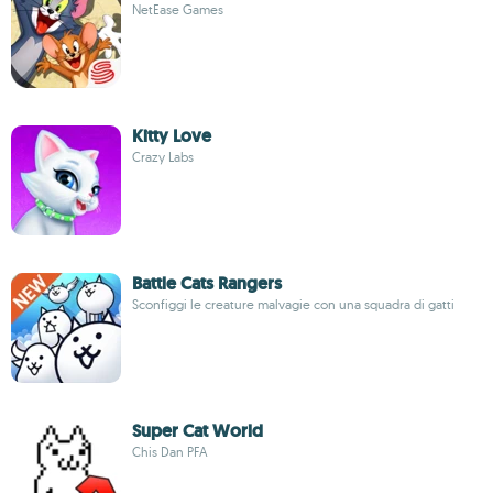
NetEase Games
Kitty Love
Crazy Labs
Battle Cats Rangers
Sconfiggi le creature malvagie con una squadra di gatti
Super Cat World
Chis Dan PFA